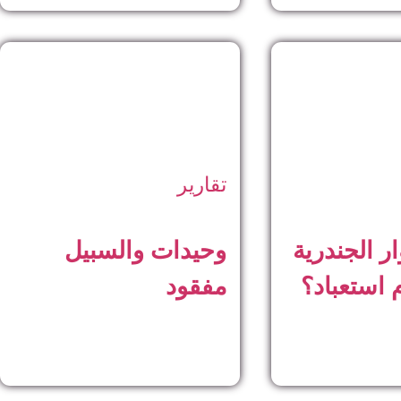
تقارير
ار الجندرية
وحيدات والسبيل
 استعباد؟
مفقود