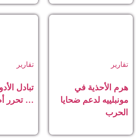
تقارير
تقارير
هرم الأحذية في
تبادل الأدو
مونبلييه لدعم ضحايا
… تحرر أم
الحرب