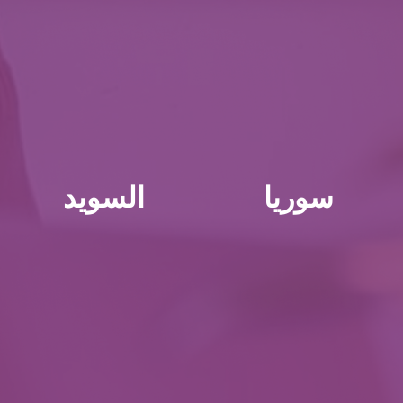
سوريا
السويد