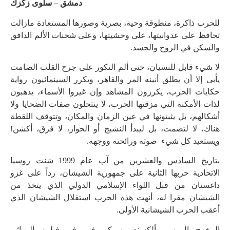
دمشق – سلوى زكزك
للحرب ذاكرة، منطوقة وحية، بصرية وصورها المستعادة مازالت
تحافظ على عدوانيتها، على وحشيتها، وعلى شحنات الألم الدافق
والسكن في الروح والجسد.
لا شيء قابل للنسيان، حتى ألم التكور على جرح القلب الصامت
يأبى إلا أن يطلق أنينه المر والقاهر، ويكرر السينمائيون رواية
حكايات الحرب، يكررون المشاهد وإن غيروا الأسماء، يذهبون
لذات الأمكنة التي مزقتها الحرب، لا ينتحلون صفات الضحايا ولا
أشكالهم، بل يثبتونها في عين الزمان والمكان، وتتوقف اللقطة
هناك، لا لتصمت، بل ليبدأ النشيج أو الحوار، لا فرق، أكشن!
ويستعيد كل شيء صوته ورائحته ووجهه.
بتاريخ السادس والعشرين من آب عام 1999 شنت روسيا
الاتحادية حربها الثانية على جمهورية الشيشان، رداً على غزو
داغستان من قبل اللواء الإسلامي الدولي الذي يتخذ من
الشيشان مقرا له، أنهت هذه الحرب استقلال الشيشان الذي
أعقب الحرب الشيشانية الأولى.
المخرج الروسي ألكسندر سوكوروف وفي فيلمه الروائي