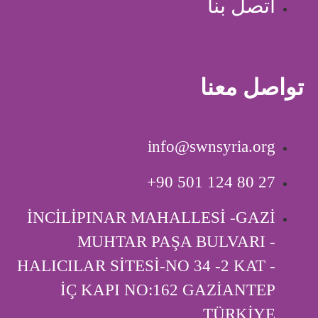
اتصل بنا
تواصل معنا
info@swnsyria.org
‎+90 501 124 80 27
İNCİLİPINAR MAHALLESİ -GAZİ
MUHTAR PAŞA BULVARI -
HALICILAR SİTESİ-NO 34 -2 KAT -
İÇ KAPI ‎NO:162 GAZİANTEP
TÜRKİYE