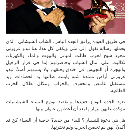
في طريق العودة يرافق الجدة الياس، الشاب الشيشاني الذي
يحملها رسالة تقول: إلى متى ويكفي كل هذا، هنا تبدو غروزني
مجرد شبح لحرب طالت المباني والبيوت والماء والكهرباء،
تكالبت على آمال الشباب وحاصرتهم إما في قرار الرحيل
والهجرة أو التجييش في خندق يخنقهم ولا يشبههم أصلاً، تبدو
غروزني أراض ممتدة شبه يابسة طالتها يد الحصادات ويد
مستقبل غامض ومحفوف بالخراب ومكلل بظلال الحرب
الطاغية.
تعود الجدة لتودع حفيدها وتتقصد توديع النساء الشيشانيات
مؤكدة عليهن بزيارتها بعد أن أعطتهن عنوان بيتها.
هل هي دعوة للنسيان؟ للبدء من جديد؟ خاصة أن النساء كنّ قد
أكدنّ أنهن لم تخضن الحرب ولم تخترنها.