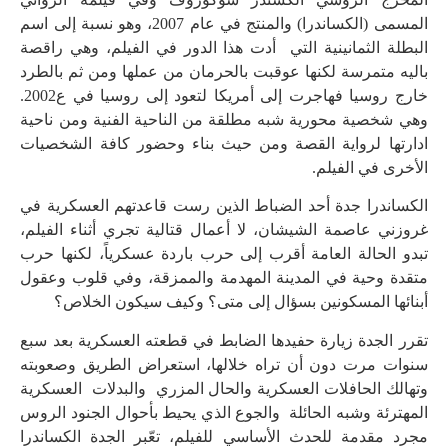
المسمى (الكساندرا) والمنتج في عام 2007، وهو نسبة إلى اسم
البطلة الثمانينية التي أدت هذا الدور في الفيلم، وهي راقصة
باليه متمرسة لكنها عوقبت بالحرمان من عملها ومن ثم بالطرد
خارج روسيا فهاجرت إلى أمريكا لتعود إلى روسيا في ع2002.
وهي شخصية محورية شبه مطلقة من الناحية الفنية ومن ناحية
ادارتها لرواية القصة ومن حيث بناء وحضور كافة الشخصيات
الأخرى في الفيلم.
الكساندرا جدة أحد الضباط الذين رست قاعدتهم العسكرية في
غروزني عاصمة الشيشان، لا أعمال قتالية تجري أثناء الفيلم،
تبدو الحالة العامة أقرب إلى حرب باردة عسكرياً، لكنها حرب
متقدة وحية في المدينة المهدمة والممزقة، وفي قلوب وعقول
أبنائها المسكونين بسؤال إلى متى؟ وكيف سيكون الخلاص؟
تقرر الجدة زيارة حفيدها الضابط في قطعته العسكرية بعد سبع
سنوات مرت دون أن تراه خلالها، استعراض الطريق وصعوبته
وتهالك الحافلات العسكرية والحال المزري والبدلات العسكرية
المهترئة وشبه الحائلة والجوع الذي يحيط بأحوال الجنود الروس
مجرد مقدمة للحدث الأساسي للفيلم، تعّبر الجدة الكساندرا