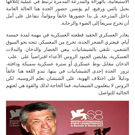
الاستيعابية، بالهزالة والمدرعة المدمرة ترتبط في عملية إغلاقها
بحبل بائس ورفيع، لم يؤنسن حضور الجدة هنا الحالة العامة
داخل المدرعة, بل بدا حضورها خانقاً ومؤلماً، نتفاعل على أمل
أن تخرج سريعاً إلى الضوء والرحابة.
يغادر العسكري الحفيد قطعته العسكرية في مهمة لمدة خمسة
أيام، فيعتري الضجر الجدة، تخرج من المعسكر، تتجه نحو السوق
الشعبي، تلتقي بالشيشانيات يبعن الخضار والدخان والبدلات
العسكرية، يقايضن الجنود الروس الأعداء افتراضياً على علب
الدخان مقابل بوط عسكري أو سترة عسكرية سميكة ودافئة،
تزور الجدة إحدى الشيشانيات في بيتها، تبدو اللغة هنا عائقاً
ودليلاً على اختلاف الهوية، على الشيشان تعلم الروسية، لكن
الروس لا يتعلمون الشيشانية، فما الحاجة لذلك والقوة هي لغتهم
الحالية للتواصل.