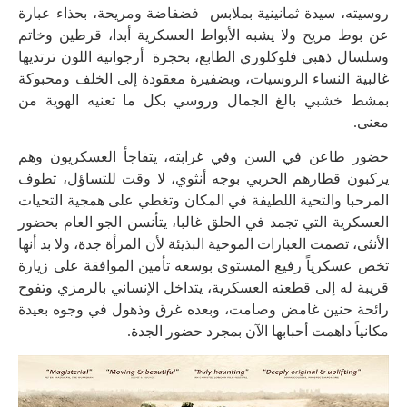
روسيته، سيدة ثمانينية بملابس فضفاضة ومريحة، بحذاء عبارة
عن بوط مريح ولا يشبه الأبواط العسكرية أبدا، قرطين وخاتم
وسلسال ذهبي فلوكلوري الطابع، بحجرة أرجوانية اللون ترتديها
غالبية النساء الروسيات، وبضفيرة معقودة إلى الخلف ومحبوكة
بمشط خشبي بالغ الجمال وروسي بكل ما تعنيه الهوية من
معنى.
حضور طاعن في السن وفي غرابته، يتفاجأ العسكريون وهم
يركبون قطارهم الحربي بوجه أنثوي، لا وقت للتساؤل، تطوف
المرحبا والتحية اللطيفة في المكان وتغطي على همجية التحيات
العسكرية التي تجمد في الحلق غالبا، يتأنسن الجو العام بحضور
الأنثى، تصمت العبارات الموحية البذيئة لأن المرأة جدة، ولا بد أنها
تخص عسكرياً رفيع المستوى بوسعه تأمين الموافقة على زيارة
قريبة له إلى قطعته العسكرية، يتداخل الإنساني بالرمزي وتفوح
رائحة حنين غامض وصامت، وبعده غرق وذهول في وجوه بعيدة
مكانياً داهمت أحبابها الآن بمجرد حضور الجدة.