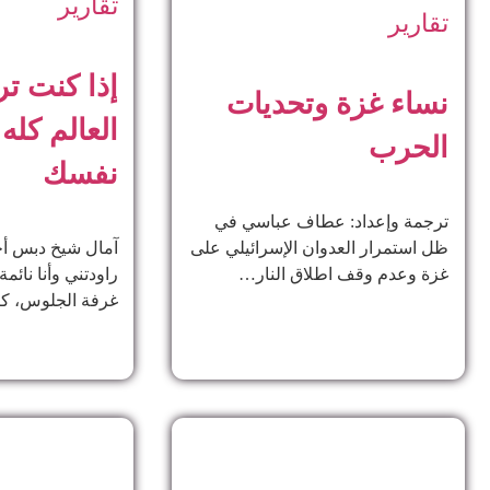
تقارير
تقارير
إذا كنت تر
نساء غزة وتحديات
العالم كله
الحرب
نفسك
ترجمة وإعداد: عطاف عباسي في
آمال شيخ دبس أحل
ظل استمرار العدوان الإسرائيلي على
راودتني وأنا نائم
غزة وعدم وقف اطلاق النار…
غرفة الجلوس، 