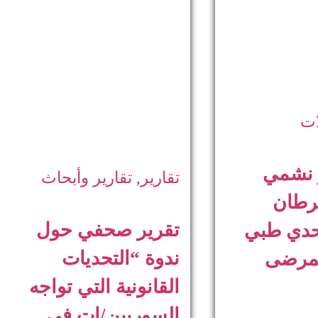
ات
ر نشمي
تقارير
,
تقارير وأبحاث
رطان
تقرير صحفي حول
حدي طبي
ندوة “التحديات
مرضى
القانونية التي تواجه
السوريين/ات في