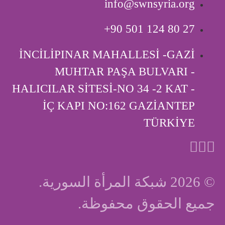
info@swnsyria.org
‎+90 501 124 80 27
İNCİLİPINAR MAHALLESİ -GAZİ
MUHTAR PAŞA BULVARI -
HALICILAR SİTESİ-NO 34 -2 KAT -
İÇ KAPI ‎NO:162 GAZİANTEP
TÜRKİYE
© 2026 شبكة المرأة السورية.
جميع الحقوق محفوظة.