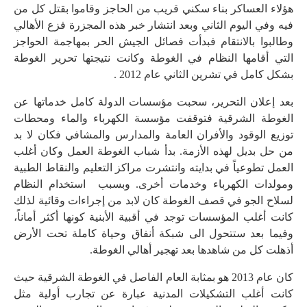
هؤلاء العساكر بناء سكني قريب من الحاجز وقاموا بقتل كل من
فيه وفي اليوم الثاني وبعد انتشار خبر هذه المجزرة فزع الأهالي
وطالبوا بالانتقام فبدأت فصائل الجيش الحر بمهاجمة الحواجز
التي أقامها النظام في الغوطة وكانت نتيجتها تحرير الغوطة
بشكل كامل في تشرين الثاني عام 2012 .
بعد إعلان التحرير، سحبت مؤسسات الدولة كامل خدماتها عن
الغوطة الشرقية فتوقفت مؤسسة الكهرباء والماء ومحطات
توزيع الوقود والأفران العامة والمدارس والمشافي فكان لا بد
من حل بديل لهذه الأزمة. بدأ شباب الغوطة العمل وكان أغلب
العمل تطوعياً في بدايته وانتشرت مراكز التعليم والنقاط الطبية
ومولدات الكهرباء وخدمات أخرى. وبسبب استخدام النظام
لسلاح الجو في قصف الغوطة كان لابد من إجراءات وقائية لذلك
كانت أغلب المؤسسات توجد في أقبية الأبنية كونها أكثر أماناً،
وفيما بعد ستتحول الى شبكة أنفاق وحياة كاملة تحت الأرض
أذهلت كل من شاهدها بعد تهجير أهالي الغوطة.
كان عام 2013 هو بمثابة العام الفاصل في الغوطة الشرقية حيث
كانت أغلب التشكيلات المدنية عبارة عن تجارب أولية مثل