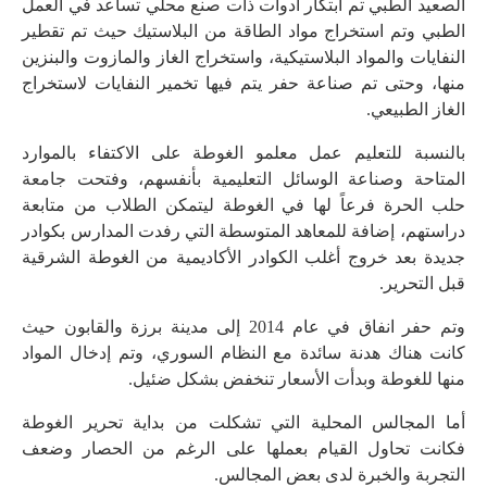
الصعيد الطبي تم ابتكار أدوات ذات صنع محلي تساعد في العمل
الطبي وتم استخراج مواد الطاقة من البلاستيك حيث تم تقطير
النفايات والمواد البلاستيكية، واستخراج الغاز والمازوت والبنزين
منها، وحتى تم صناعة حفر يتم فيها تخمير النفايات لاستخراج
الغاز الطبيعي.
بالنسبة للتعليم عمل معلمو الغوطة على الاكتفاء بالموارد
المتاحة وصناعة الوسائل التعليمية بأنفسهم، وفتحت جامعة
حلب الحرة فرعاً لها في الغوطة ليتمكن الطلاب من متابعة
دراستهم، إضافة للمعاهد المتوسطة التي رفدت المدارس بكوادر
جديدة بعد خروج أغلب الكوادر الأكاديمية من الغوطة الشرقية
قبل التحرير.
وتم حفر انفاق في عام 2014 إلى مدينة برزة والقابون حيث
كانت هناك هدنة سائدة مع النظام السوري، وتم إدخال المواد
منها للغوطة وبدأت الأسعار تنخفض بشكل ضئيل.
أما المجالس المحلية التي تشكلت من بداية تحرير الغوطة
فكانت تحاول القيام بعملها على الرغم من الحصار وضعف
التجربة والخبرة لدى بعض المجالس.