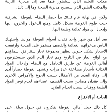
مكتب التعليم الذي سيتطور فيما بعد إلى مديرية التربية
والمكتب الطبي الذي سيصبح مديرية الصحة وما إلى ذلك.
ولكن في نهاية عام 2013 بدأ حصار النظام للغوطة الشرقية
حيث طوق الغوطة بشكل كامل ومنع الدخول والخروج إليها
وإدخال أي مواد غذائية وطبية اليها.
بعد أقل من شهر واحد فقدت أسواق الغوطة موادها واستهلك
الناس مدخراتهم الغذائية والقصف مستمر على المدينة وارتفعت
الأسعار بشكل جنوني ليظهر مجموعة تجار ستترافق أسماؤهم
مع لوائح العار في التاريخ وهم تجار الدم الذين سيستنزفون
أهالي الغوطة عن طريق التعامل مع النظام وإدخال المواد
الغذائية بأسعار مضاعفة عدة مرات ولتشهد الغوطة حصاراً أدى
إلى وفاة العديد من الأطفال بسبب الجوع والأمراض الأخرى
وإلى فقدان مصابين بسبب القصف أعضاءهم لعدم توفر المواد
الطبية ووفيات بسبب انعدام العلاج.
الحاجة أم الاختراع
كل ذلك جعل أهالي الغوطة يفكرون في حلول بديلة، على