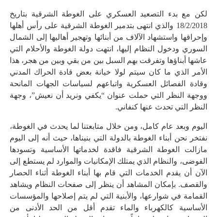
لكن مع بدء التصعيد العسكري على الغوطة الشرقية بتاريخ
18/2/2018 والذي انتهى بتدمير الغوطة الشرقية على رأس أهلها
وإحراقها واستشهاد الآلاف من أبنائها وتهجير أهاليها إلى الشمال
السوري ودخول النظام إليها، انتهت دولة الغوطة والأحلام التي
عاشها أبناؤها وتفرقت بهم السبل بين من بقي وبين من هجر، هذا
الأمر الذي ما كان سيتم لولا خيانة بعض قادة الحراك المدني
وقادة الفصائل العسكرية واتباعهم لسياسات الجهات المانحة
ووجهة النظر التي حملت عنوان “يكفي ونريد أن نعيش”، وجهة
النظر التي تحدث عنها كنفاني.
اليوم وبعد عام كامل، ومن خلال متابعتنا لما يحدث في الغوطة،
نفتخر نحن أبناء الغوطة بالدولة التي بنيناها، حيث أنه إلى اليوم
مازالت الغوطة الشرقية فاقدة لخدماتها الأساسية وتسودها
الفوضى، والنظام الذي يمتلك الإمكانيات والموارد لم يستطع إلى
الآن أن يقدم الخدمات التي قام بها أبناء الغوطة أثناء الحصار
والقصف. بإمكان المشاهد أن ينظر إلى صفحات النظام ويشاهد
القمامة في شوارعها، والأبنية التي لم يتم إصلاحها والمؤسسات
الأساسية كالكهرباء والماء تقدم أقل من الحد الأدنى من