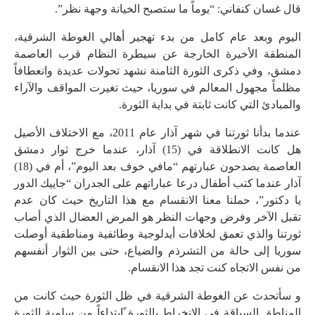
قال غسان كنفاني: “يوماً ما ستصبح الخيانة وجهة نظر”.
اليوم وبعد عام كامل من بدء تهجير أهالي الغوطة الشرقية،
المنطقة الأخيرة الخارجة عن سيطرة النظام قرب العاصمة
دمشق، وفي ذكرى الثورة الثامنة نشهد تحولات عديدة وانعطافاً
مظلماً مجهول المعالم في سوريا، حيث تغيرت المواقف والآراء
والمبادئ التي كانت ثابتة في بداية الثورة.
عندما بدأنا ثورتنا في شهر آذار عام 2011، مع الاختلاف الأصيل
هل كانت الانطلاقة في (15) آذار، عندما خرج ثوار دمشق
العاصمة يصدحون عبارتهم “مافي خوف بعد اليوم”، أم في (18)
آذار عندما كتب أطفال درعا عباراتهم على الجدران “جاييك الدور
يا دكتور”، حملنا معنا الانقسام مع هذا التاريخ حيث كان عدم
تقبل الآخر وفرض وجهات النظر هو المرض العضال الذي أصاب
ثورتنا والذي تعمق لخلافات أيدلوجية وطائفية ومناطقية أوصلت
سوريا إلى حالة من التشرذم والضياع، حتى بين الثوار أنفسهم
من نفس الاتجاه كنت تجد هذا الانقسام.
و سأتحدث عن الغوطة الشرقية في ظل الثورة حيث كانت من
المناطق السباقة في الانخراط بالثورة ًابتداءاً من سلمية الثورة