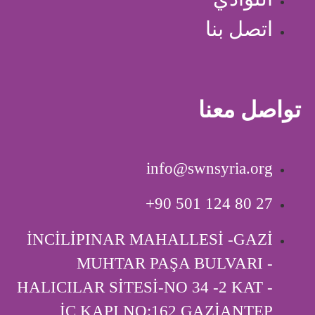
اتصل بنا
تواصل معنا
info@swnsyria.org
‎+90 501 124 80 27
İNCİLİPINAR MAHALLESİ -GAZİ
MUHTAR PAŞA BULVARI -
HALICILAR SİTESİ-NO 34 -2 KAT -
İÇ KAPI ‎NO:162 GAZİANTEP