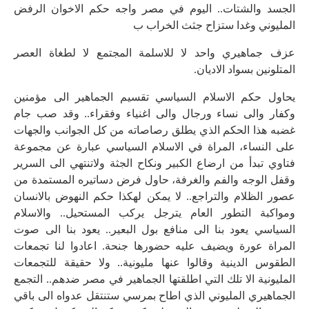
الجسد والشتات.. اليوم في مصر واجه حكم الاخوان الرفض
المليوني وغدا ستزاح جثث الخراب ب
عزف جماهيري واحد لا للاسلمة المجتمع لا لطغاة العصر
المتلونين بسواد الاديان.
يحاول حكم الاسلام السياسي تقسيم الجماهير الى مؤمنين
وكفار والى نساء ورجال والى اغنياء وفقراء.. وقد صب جام
غضبه هذا الحكم الذي يطلق رصاصاته من كل الجوانب والجهات
على النساء، المراة في الاسلام السياسي عبارة عن مجموعة
فتاوي تبدأ من ارضاع الكبير ونكاح الجثة ولاتنتهي الى السرير
وقفل الوجه والفم والغرفة، حاول فرض دساتيره المستمدة من
عصور الظلام والتراجع.. لا يمكن لهكذا حكم النهوض بالانسان
ومواكبة التطور العام يترجل يركب المستحيل.. والاسلام
السياسي يعود بنا الى منافع بول البعير.. يعود بنا الى صوت
المراة عورة ويضيف عليه حضورها جنحة. اعادوا لنا تجمعات
الطقوس الدينية وقالوا عنها مليونية.. ولا حقيقة للتجمعات
المليونية الا تلك التي اطلقتها الجماهير في مصر ضدهم.. التجمع
الجماهيري المليوني الذي اطاح بمرسي ستنتقل عدواه الى باقي