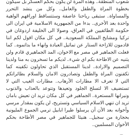
شعوب المنطقة.. وهذه المرة لن يكون بحكم العسكر بل سيكون
بخطوة المراة والطفل والعامل.. وكل من ينشد التحرر
والمساواة.. ستبقى رياحنا عاصفة وستتساقط اوراقهم الواهية
واحدة بعد الأخرى.. بدءا من الجمهورية الاسلامية في ايران الى
حكومة الطائفيين في العراق، وصولا الى الخليفة اردوغان في
تركيا ومشايخ المملكة السعودية.. في كل مكان اقول لكم اننا
قادمون للازاحة الستار عن تماثيل العبادة وانهاء ما بداتموه.. كما
فعلت الجماهير في مصر مع الاخوان، المد الجماهيري قادم ولن
يثنيه عن الاطاحة بكم اي شيء.. لديكم ما تسخرون به منا ولدينا
التصميم والارادة.. لدينا المستقبل الذي تحاولون تكفينه كما
تكفنون المراة والطفل وتصادرون الامان والسلام بطائراتكم
التي لا تعرف الا مطارات الأرهاب.. مطارات الغيب التي لا
تستضيف الا لتسلخ الجلود وتعيدها وتتوعد بالعذاب والذنوب
ونيرانها المستعرة.. الجماهير في كل مكان تريد ان تعيش بامان
تريد ان تنهي الاسلام السياسي وتستريح، لن يكون بمقدار مرسي
وأخوانه بعد الأن أن يرسلوا طيرا ابابيل ترمي الجموع المليونية
بحجارة من سجيل.. هنيئا للجماهير في مصر الأطاحة بحكم
الأخوان المسلمين..