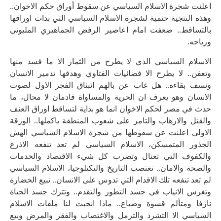
اعلنت شجرة الاسلام السياسي عن سقوط أوراق حكم الاخوان..
وهذه النتجية حتمية لشجرة الاسلام السياسي التي بدات اوراقها
بالتساقط.. ضعفت امام اعاصير الرفض الجماهيري المليوني
ورياحه.
الاسلام السياسي الذي لا يطرح من الثمار الا ما فسد منها
وتعفن.. لا يطرح الا فضائيات الفتاوي وهدفها تدمير الانسان
ونسف بقاءه.. هل غاب عن بالهم انبثاق الفجر الاول لصوت
الانسان وهو يعرف ان الحرية والمساواة قادمان لا محال، ما
حدث في مصر لحكم الاخوان انما هو بداية لتساقط اوراق العنف
والقتل والارهاب والتامر على شعوب المنطقة باكملها.. الورقة
الاولى اعلنت عن سقوطها من شجرة الاسلام السياسي الهش
الجذور المتمسكن، الاسلام السياسي لم تعد تنفعه الاذرع
والكفوف التي تغتال وتضرب كل شيء الاقتصاد والخدمات
والصحة والامان.. تغتصب التاريخ والتكنلوجيا، الاسلام السياسي
لم تعد تنفعه تلك الاقدام التي تدوس على الانسان.. تبيع الحضارة
وتغرس الانياب في جسد التطور والتقدم.. وتترك جسد الحياة
نازفا ومتألم قسوة وضياع.. ماذا انجبت لنا ملفات الاسلام
السياسي الا التشرد والترمل والاغتصاب والفقر والمرض وبيع