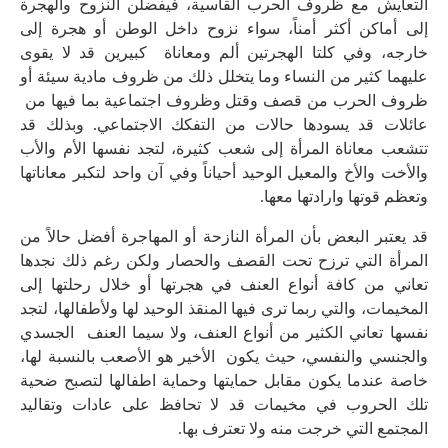
التعايش مع ظروف الحرب القاسية، فيفضلن النزوح والهجرة
إلى أماكن أكثر أمناً، سواء نزوح داخل الوطن أو هجرة إلى
خارجه، وفي كلتا الهجرتين ألم ومعاناة كبيرين قد لا يقوى
عليهما كثير من النساء وما يتخلل ذلك من ظروف مادية سيئة أو
ظروف الحرب من قصف وقتل وظروف اجتماعية بما فيها من
عائلات قد يسودها حالات من التفكك الاجتماعي. وبذلك قد
تتشعب معاناة المرأة إلى شعب كثيرة، لتجد نفسها الأم والأب
والأخت والأخ والمعيل الوحيد أحياناً وفي آن واحد لتكبر معاناتها
وتعظم قوتها وارادتها معها.
قد يعتبر البعض بأن المرأة النازحة أو المهاجرة أفضل حالاً من
المرأة التي ترزح تحت القصف والحصار ولكن رغم ذلك نجدها
تعاني من كافة أنواع العنف في هجرتها أو خلال رحلتها إلى
المخيمات، والتي ربما ترى فيها المنقذ الوحيد لها ولأطفالها، لتجد
نفسها تعاني الكثير من أنواع العنف، ولا سيما العنف الجسدي
والجنسي والنفسي، حيث يكون الأخير هو الأصعب بالنسبة لها،
خاصة عندما يكون مقابل حمايتها وحماية اطفالها لتصبح ضحية
تلك الحروب في مخيمات قد لا تحافظ على عادات وتقاليد
المجتمع التي خرجت منه ولا تعترف بها.