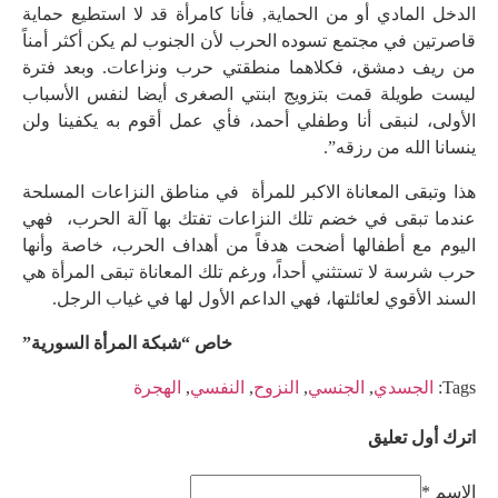
الدخل المادي أو من الحماية, فأنا كامرأة قد لا استطيع حماية
قاصرتين في مجتمع تسوده الحرب لأن الجنوب لم يكن أكثر أمناً
من ريف دمشق، فكلاهما منطقتي حرب ونزاعات. وبعد فترة
ليست طويلة قمت بتزويج ابنتي الصغرى أيضا لنفس الأسباب
الأولى، لنبقى أنا وطفلي أحمد، فأي عمل أقوم به يكفينا ولن
ينسانا الله من رزقه”.
هذا وتبقى المعاناة الاكبر للمرأة في مناطق النزاعات المسلحة
عندما تبقى في خضم تلك النزاعات تفتك بها آلة الحرب، فهي
اليوم مع أطفالها أضحت هدفاً من أهداف الحرب، خاصة وأنها
حرب شرسة لا تستثني أحداً، ورغم تلك المعاناة تبقى المرأة هي
السند الأقوي لعائلتها، فهي الداعم الأول لها في غياب الرجل.
خاص “شبكة المرأة السورية”
Tags:
الجسدي
,
الجنسي
,
النزوح
,
النفسي
,
الهجرة
اترك أول تعليق
الاسم *