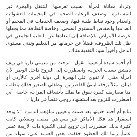
وتزداد معاناة المرأة بسبب تعرضها للتنقل والهجرة غير
المستقرة وضعف الرعاية الصحية في المخيمات العشوائية
وانعدام وجود نقاط طبية فيها، وضعف الخدمات في المخيم أو
انعدامها وانخفاض المستوى الصحي, وخاصة النظافة مما يجعلها
عرضة للأمراض. بالإضافة إلى ابتعادها عن التعليم الجامعي في
ظل تلك الظروف، فضلاً عن حرمانها من التعليم وتدني مستوى
الدخل وأخيراً سوء التغذية هناك.
أم أحمد سيدة أربعينية تقول: “نزحت من مدينتي داريا في ريف
دمشق بسبب الحرب، واضطررت إلى النزوح داخل الوطن لأن
امرأة مثلي لا تقوى على الهجرة إلى دولة أخرى كالأردن أو
لبنان مثلاً برفقة ابنتيَّ القاصرتين وطفلي الصغير فذلك يتطلب
منا مصاريف كبيرة تفوق ما نملك بأضعاف المرات، خاصة أني
اضطررت للنزوح بعد استشهاد زوجي قنصاً في داريا”.
تتابع أم أحمد حديثها بعد صمت وبعينين تملؤهما الدموع: “لا يوجد
استقرار هنا فكل الأماكن غير بيتي هي منفى، وتنقلاتي كانت
كثيرة لذلك اضطررت إلى تزويج ابنتي الكبيرة ذات الأربعة عشر
عاماً, ربما تلك الخطوة خففت بعض العبء عني، سواء من