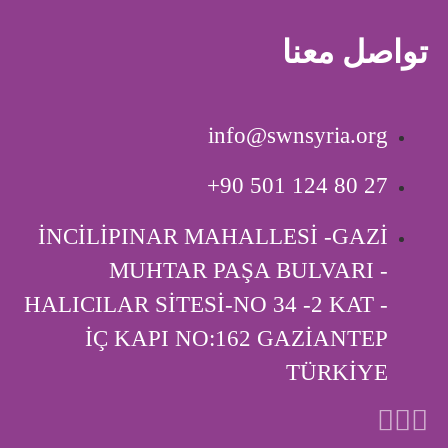
تواصل معنا
info@swnsyria.org
‎+90 501 124 80 27
İNCİLİPINAR MAHALLESİ -GAZİ
MUHTAR PAŞA BULVARI -
HALICILAR SİTESİ-NO 34 -2 KAT -
İÇ KAPI ‎NO:162 GAZİANTEP
TÜRKİYE