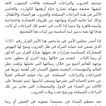
تستنفذ الحروب والنزاعات المسلحة طاقات الشعوب كافة
لتبقيها ضعيفة منهكة تصارع حياة أرهقتها الكوارث. والخاسر
الأكبر في هذه النزاعات المسلحة والحروب هو النساء والأطفال.
وذلك لما تعانيه المرأة وتواجهه من ظروف اقتصادية واجتماعية
وأمنية قاهرة ولا سيما إذا كانت في خضم تلك النزاعات أو كانت
هدفا لها بغية تدمير لبنة أساسية من لبنات هذا المجتمع.
لذا أصدر مجلس الأمن في ما يخص هذا الأمر القرار رقم 1325،
الذي يضمن فيه حماية المرأة في ظل الحروب ويتيح لها النهوض
للمشاركة السياسية بقرارات قد يجهلها صناع القرار من الذكور
أو ربما الإناث لتقدم من خلالها رؤية أخرى أو منظور جديد
توجهه للعالم أجمع من خلال رسالتها التي تحملها وتلفت نظر
العالم والمؤسسات المعنية بحقوق الإنسان إلى أهمية دورها في
الصراعات والنزاعات المسلحة في بناء عملية السلام، فضلاً
عن حجم الحماية التي تقترحها وتسعى لتأمينها ليتم تنفيذها على
الآلاف من النساء في الدول والمجتمعات التي تعاني من تلك
النزاعات المسلحة وترضخ تحت ويلات الحروب.
تجد معظم النساء في مجتمعنا صعوبة في العيش أو ربما