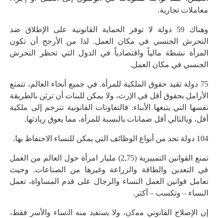
معاملات تجارية.
وهناك 59 دولة لا توفر الحماية القانونية على الإطلاق ضد
التحرش الجنسي في مكان العمل. لذا من الأرجح أن تكون
المرأة نشطة مالياً واقتصادياً في الدول التي تحظر التحرش
الجنسي في مكان العمل.
75 دولة تقيد حقوق الملكية للمرأة. في جميع أنحاء العالم، تتمتع
الأرامل بحقوق أقل في الإرث، ولا يمكن للبنات أن ترثن بالطريقة
نفسها التي يتبعها الأبناء. فالتفاوتات القانونية تترجم إلى ملكية
أقل، وبالتالي أقل ضمانات بالنسبة للمرأة، مما يعوق ريادتها.
104 دولة تحد من أنواع الوظائف التي يمكن للنساء الاحتفاظ بها.
تمنع القوانين التمييزية (2,75) مليار امرأة حول العالم من العمل
في التعدين والطاقة والزراعة وغيرها من الصناعات. وحيث
تعامل قوانين العمل النساء والرجال على قدم المساواة، تعمل
النساء – وتكسب – أكثر.
إن اﻹﺻﻼح اﻟﻘﺎﻧوﻧﻲ ﻣﻣﮐن، وﻻ ﯾﺳﺗﻔﯾد منه اﻟﻧﺳﺎء واﻷﺳر فقط،