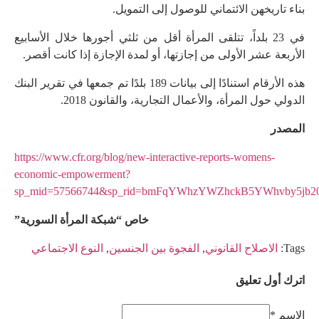
بناء تاريخهن الائتماني للوصول إلى التمويل.
في 23 بلداً، تتلقى المرأة أقل من ثلثي أجورها خلال الأسابيع
الأربعة عشر الأولى من إجازتها، أو لمدة الإجازة إذا كانت أقصر.
هذه الأرقام استنادًا إلى بيانات 189 بلدًا تم جمعها في تقرير البنك
الدولي حول المرأة، والأعمال التجارية، والقانون 2018.
المصدر
https://www.cfr.org/blog/new-interactive-reports-womens-
economic-empowerment?
sp_mid=57566744&sp_rid=bmFqYWhzYWZhckB5YWhvby5jb2
خاص “شبكة المرأة السورية”
Tags:
الاصلاح القانوني
,
الفجوة بين الجنسين
,
النوع الاجتماعي
اترك أول تعليق
الاسم *