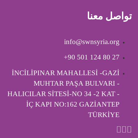
تواصل معنا
info@swnsyria.org
‎+90 501 124 80 27
İNCİLİPINAR MAHALLESİ -GAZİ
MUHTAR PAŞA BULVARI -
HALICILAR SİTESİ-NO 34 -2 KAT -
İÇ KAPI ‎NO:162 GAZİANTEP
TÜRKİYE