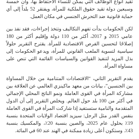
تقيد أنواع الوظائف التي يمكن للنساء الاحتفاظ بها، وأن خمسة
وسبعين دولة تقيد حقوق الملكية للمرأة، ويفتقر 52 بلداً إلى أي
حماية قانونية ضد التحرش الجنسي في مكان العمل.
لكن الحكومات بدأت تفهم التكاليف وتتخذ إجراءات، فقد نفذ بين
عامي 2015 و 2017، أكثر من 110 دولة وإقليم أكثر من 180
إصلاحًا لتحسين الفرص الاقتصادية للمرأة. يقترح التقرير حلولاً
سياسية لتسوية الملعب القانوني للمرأة، ويدعو الحكومات إلى
بذل المزيد لتنفيذ القوانين والسياسات القائمة التي تنص على
مساواة المرأة.
يقدم التقرير الثاني، “الاقتصادات المتنامية من خلال المساواة
بين الجنسين”، بيانات من معهد ماكينزي العالمي عن العلاقة بين
مشاركة المرأة في القوى العاملة ونمو الناتج المحلي الإجمالي
في أكثر من 100 بلد حول العالم. ويخلص التقرير إلى أن الدول
المتقدمة والنامية ستستفيد إذا شاركت المرأة في القوى العاملة
بنفس القدر مثل الرجل: سيزيد اقتصاد الولايات المتحدة بنسبة
19٪ بحلول عام 2025، والصين بنسبة 20٪، والمكسيك بنسبة
43٪. وستكون أعلى زيادة ممكنة في الهند عند 60 في المائة.