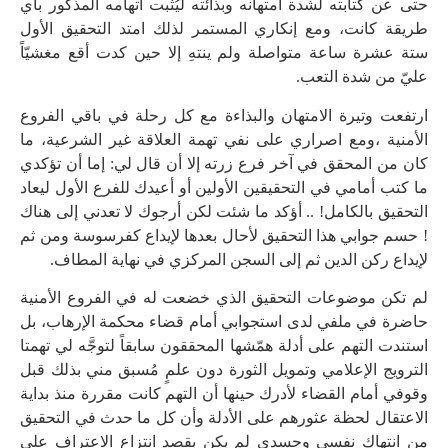
حتى عن كتابته لشدة امتهانه وبذائته ليُثبت اتهامه المذكور بأي
طريقة كانت، ومع إنكاري المستمر لذلك امتد التحقيق الأول
ستة عشرة ساعة متواصلة ولم ينتهِ إلا حين كدت أقع مغشيّاً
عليّ من شدة التعب.
ارتفعت وتيرة الامتهان والبذاءة مع كل رحلة في باقي الفروع
الأمنية ،ومع اصراري على نفي تهمة العلاقة غير الشرعية، ما
كان من المحقق في آخر فرع زرته إلا أن قال لي: إما أن تؤكدي
ما كتب أمامي في التحقيقين الأولين أو أعيدك للفرع الأول ليعاد
التحقيق بالكامل! .. أؤكد ما شئت لكن أرجوك لا تعدني إلى هناك
! حسم جوابي هذا التحقيق لأحال بعدها لإيداع كفرسوسة ومن ثم
لإيداع ركن الدين ثم إلى السجن المركزي في نهاية المطاف.
لم تكن موضوعات التحقيق الذي خضعت له في الفروع الأمنية
حاضرة في ملفي لدى استجوابي أمام قضاء محكمة الإرهاب، بل
استندت التهم على أدلة همّشها المحققون سابقاً لتوجَّه لي تهمتا
الترويج الإعلامي وتمويل الثورة دون علمٍ مُسبق مني بذلك قبل
وقوفي أمام القضاء لأدرك حينها أن التهم كانت مقررة منذ بداية
الاعتقال لحظة عثورهم على الأدلة وأن كل ما حدث في التحقيق
من انتهاك نفسي وجسدي لم يكن بقصد انتزاع الاعتراف على