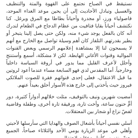
نستيقظ في الصباح نجتمع على القهوة والمتة والتنظيف
والغسيل وتبادل الأحاديث إلى أن يحين موعد الغداء الموحد،
فاصولياء ورز، أو مجدرة وأحياناً بطاطا مع المرق وبرغل. كنا
نكتشف أحياناً بقايا فتافيت من عظام الدجاج في الطعام لندرك
أنه كان بالفعل يوجد شيء منه، ولكن حتى يصل إلينا يتبخر أو
يطير بقدرتهم. التلفاز كان أهم وسيلة تواصل مع الخارج مع أنهم
لا يسمحون لنا إلا بمشاهدة إعلامهم الرسمي وبعض القنوات
الموالية وقنوات الأغاني الهابطة. لكن لا مشكلة، أسمع وأستنتج
وأحلل لأعرف القليل مما يدور في أروقة السياسة داخلياً
وخارجياً. أما المقدس لدي فهو السابعة مساء عندما أعود لروتين
ما قبل الاعتقال، فعلى إحدى قنواتهم فقرة للصوت الملائكي
فيروز حيث يأخذني إلى خارج هذه الأسوار أحلق بعيداً عنهم.
أمضيت شهرين ونيف بالتوقيف، مثلت خلالهم أدواراً كثيرة، دور
أمٍّ حنون ساعة، وأخت تارة، ورفيقة تارة أخرى، وطفلة وقاضية
لفضّ نزاع أو شجار بين المعتقلات.
أسلي نفسي أحياناً بأشغال الصوف والهدايا التي سأرسلها لأحبتي
وأهلي في موعد الزيارة يومي الأحد والثلاثاء صباحاً، الجميع
يحضّر نفسه وكأننا مدعوّات لاحتفال.