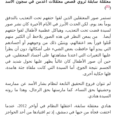
معتقلة سابقة تروي قصص معتقلات أعدمن في سجون الأسد
[1]
)
(
تستمر صور المعتقلين الذين لقوا حتفهم تحت التعذيب بالتدفق
يوماً بعد يوم، لكن الحدث الأبرز في الأيام الأخيرة كان نشر صور
لسيدة قضت تحت التعذيب، وهياكل عظمية لأطفال لقوا حتفهم
أيضا. من يمعن النظر في هذه الصور يلاحظ أن الكثير منهم
قُتلوا فوراً بعد اعتقالهم، ويتبيّن ذلك من وجوههم أو أجسادهم
التي يبدو أنها حافظت بعض الشيء على أشكالها، دون أن يطرأ
عليها التغيرات التي اعتدنا مشاهدتها على أجساد المعتقلين، في
حين أن صور الأطفال كان غالباً يظهر عليها نحول شديد في
الجسم نتيجة الجوع، أما السيدة التي كانت ملقاة جثة هامدة،
فلها حكاية أخرى.
لم تتوان فروع التحقيق التابعة لنظام بشار الأسد عن ممارسة
وحشيتها بحق النساء، كما مارستها بحق الرجال، وهذا ما روته
السيدة هنادي.
هنادي معتقلة سابقة، اعتقلها النظام في أواخر 2012، عندما
اختفت فجأة من حيها في دمشق، إذ تم اقتيادها من أحد الحواجز