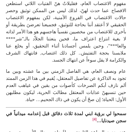
مفهوم الاغتصاب العام، فقليلاتٌ هنّ الفتيات اللاتي استطعن
الافصاح عما حدث لهنّ، لذلك ليس من الممكن توثيق وحصر
حالات الاغتصاب في الفروع الأمنية، لكن بمفهوم الاغتصاب
الحقيقي لا أعتقد أننا بحاجة للتوثيق، فجميعنا تعرضنَ بطريقة أو
بأخرى للاغتصاب من مخصيين نفسياً هاجسهم هو هذا الأمر لذاته
لا بغية انتزاع اعتراف ما، فحين ينعتنا الجلاّد بالـ”شر****
والعا***”، وحين يلمس أجسادنا أثناء التحقيق، أو يخلع عنا
ملابسنا بحجة التفتيش.. كل ذلك اغتصاب, فانتهاك الشرف
والكرامة لا يقل سوءاً عن انتهاك الجسد.
عام ونصف العام، هي الفاصل الزمني بين ما عشته وبين ما
تجود به الذاكرة عن تفاصيل المعتقل، يُقيم في هذا الزمن الممتد
ألم نازف أبكم الصرخات كأصوات من بقين في غياهب العدم
حين تنسيهنّ عذابات المعتقل مطالبَ الحرية، ليكون مطلبهن
الأول: الحياة؛ إن صحّ أن يكون في ذاك الجحيم… حياة.
سمحوا لي برؤية ابني لمدة ثلاث دقائق قبل إعدامه ميدانياً في
[4]
سجن صيدنايا…