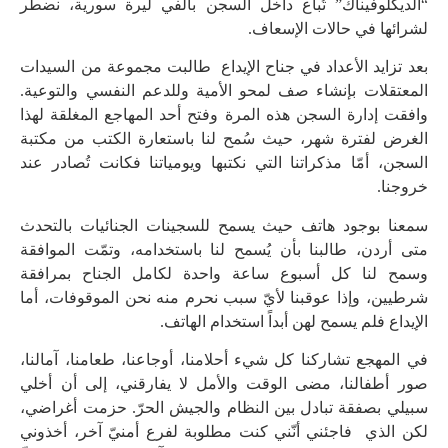
“الديكلوفيناك” تُباع داخل السجن بألفي ليرة سورية، نضطر
لشرائها في حالات الإسعاف.
بعد تزايد الأعداد في جناح الإيداع طالبت مجموعة من السيدات
المعتقلات بإنشاء صف لمحو الأمية وللدعم النفسي والتوعية.
وافقت إدارة السجن هذه المرة وفتح أحد المهاجع المغلقة لهذا
الغرض لفترة شهر، حيث سُمح لنا باستعارة الكتب من مكتبة
السجن، أمّا مذكراتنا التي نكتبها ويومياتنا فكانت تُصادر عند
خروجنا.
سمعنا بوجود هاتف حيث يسمح للسجينات الجنائيات بالتحدث
متى أردن، طالبنا بأن يُسمح لنا باستخدامه، وتمّت الموافقة
وسمح لنا كل أسبوع ساعة واحدة لكامل الجناح بمرافقة
شرطيين، وإذا عوقبنا لأيّ سبب نحرم منه نحن الموقوفات، أما
الإيداع فلم يسمح لهن أبداً استخدام الهاتف.
في المهجع تشاركنا كل شيء أحلامنا، أوجاعنا، طعامنا، آمالنا،
صور أطفالنا، مضى الوقت والأمل لا يفارقني، إلى أن أخلي
سبيلي بصفقة تبادل بين النظام والجيش الحرّ. حزمت أغراضي،
لكن الذي فاجئني أنّني كنت مطلوبة لفرع أمنيّ آخر، أخذوني