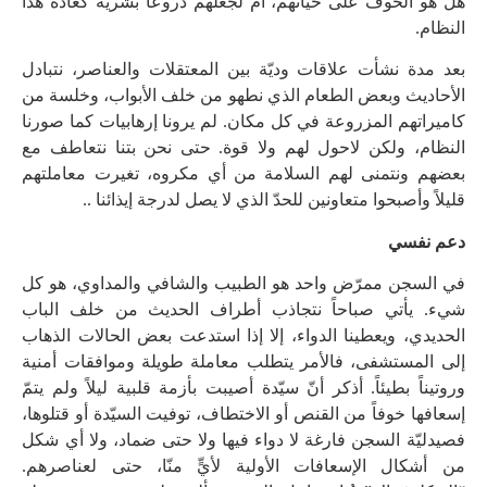
هل هو الخوف على حياتهم، أم لجعلهم دروعاً بشريّة كعادة هذا
النظام.
بعد مدة نشأت علاقات وديّة بين المعتقلات والعناصر، نتبادل
الأحاديث وبعض الطعام الذي نطهو من خلف الأبواب، وخلسة من
كاميراتهم المزروعة في كل مكان. لم يرونا إرهابيات كما صورنا
النظام، ولكن لاحول لهم ولا قوة. حتى نحن بتنا نتعاطف مع
بعضهم ونتمنى لهم السلامة من أي مكروه، تغيرت معاملتهم
قليلاً وأصبحوا متعاونين للحدّ الذي لا يصل لدرجة إيذائنا ..
دعم نفسي
في السجن ممرّض واحد هو الطبيب والشافي والمداوي، هو كل
شيء. يأتي صباحاً نتجاذب أطراف الحديث من خلف الباب
الحديدي، ويعطينا الدواء، إلا إذا استدعت بعض الحالات الذهاب
إلى المستشفى، فالأمر يتطلب معاملة طويلة وموافقات أمنية
وروتيناً بطيئاً. أذكر أنّ سيّدة أصيبت بأزمة قلبية ليلاً ولم يتمّ
إسعافها خوفاً من القنص أو الاختطاف، توفيت السيّدة أو قتلوها،
فصيدليّة السجن فارغة لا دواء فيها ولا حتى ضماد، ولا أي شكل
من أشكال الإسعافات الأولية لأيٍّ منّا، حتى لعناصرهم.