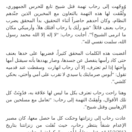
وُوجّهت إلى رحاب تهمة قتل شبيح تابع للحرس الجمهوري،
ولُفّقت لها هذه التهمة بالتعاون مع المخبرين الذين جنّدهم
النظام، وكان أحدهم حاضراً أثناء التحقيق، بدأ المحقق يضرب
رحاب بعنف قائلاً: “شو رأيك يا رحاب أقتلك هلأ، وأرميكي مكان
ما انرمى الشبيح؟”. أجابت رحاب: “لا إله إلا الله محمد رسول
الله، سلمت نفسي لله”.
أغضبت هذه الكلمات المحقق كثيراً، فضربها على خدها بعنف
حتى كاد رأسها ينفصل عن جسدها، وصار يهددها بأنه سيقتل أمها
وأختها إذا لم تعترف، إلا أن رحاب انهارت وسقطت عند قدميه
تقول: “أبوس صرمايتك يا سيدي لا تقرب على أمي وأختي، بحكي
كلشي”.
وهنا راحت رحاب تعترف بكل ما ليس لها علاقة به، فدُوِنَتْ كل
تلك الأقوال، ولُفِقَتْ التهمة إلى رحاب: “تعامل مع مسلحين من
الإرهابيين وقتل شبيح”.
عادت رحاب إلى زنزانتها وحكت كل ما حصل معها، كان مصير
الإعدام شنقاً ينتظر رحاب، حيث نُقلت من زنزانتنا بتاريخ