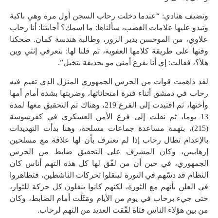
وتضيف هنادي: “عندما دخلت رحاب السجن أول مرة وهي باكية
وتبدو عليها علامات الغضب، سألناها: ما اسمك؟ أجابتنا: أنا رحاب
علاوي، من الموحسن بدير الزور، وطالبة هندسة كمان. ضحكنا
وقتها على طريقة كلامها العفوية، ثم قلنا لها: بتعرفي إنتي وين
هلأ؟، فقالت: إي أنا بفرع أمني مو بحديقة بتخيل”.
لقد داهمت قوات من الحرس الجمهوري المنزل الذي تقيم فيه
رحاب في دمشق أثناء فترة امتحاناتها، وضربتها بشدة أمام أمها
وأختها، ثم اقتيدت إلى الفرع 219، وهناك تم التحقيق معها لمدة
13 يوما، ثم نقلت إلى فرع الأمن العسكري في كفرسوسة
(215)، بتهمة مساعدة جماعات مسلحة، وهنا بدأت التهديدات
بالإعدام تطال رحاب إذا لم تعترف بأن لها علاقة مع مسلحين
إرهابيين، وكان المشرف على التحقيق ضابط من الحرس
الجمهوري، في حين أن من لفّق لها كل هذه التهم أناس كان
النظام قد دسّهم في الثورة لينقلوا تحركات الناشطين، فتظاهروا
في العلن بأنهم مع الثورة، لكنهم كانوا ينقلون كل حركة للثوار،
حتى جيء برحاب في يوم من الأيام ومَثَلَت أمام الضابط، وكان
من بين هؤلاء الناس فتاة لفّقت العديد من التهم لرحاب.