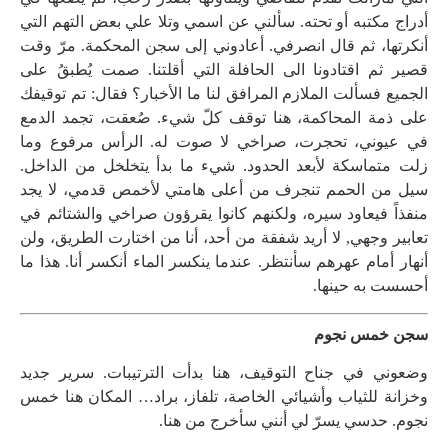
أدراج مكتبه أو تحته. سألني عن اسمي وتلا علي بعض التهم التي
أنكرتها، ثم قال انصرفي. أعادوني إلى سجن المحكمة. مرّ وقت
قصير ثم اقتادونا الى الحافلة التي أقلتنا. صمت يُطبقُ على
الجميع فسألت الملازم المرافق لنا ما الأخبار؟ فقال: تم توقيفك
على ذمة المحاكمة، هنا توقف كلّ شيء. صُعقت، تجمد الدمع
في عيوني، تحجرت، صراخي لا صوت له. الرأس مرفوع وما
زلت متماسكة لأبعد الحدود. شيء ما بدأ يتخلخل من الداخل.
سيل من الحمم تنجرف من أعلى هامتي لأخمص قدمي، لا يجد
منفذاً فيعاود سيره، ولكنهم كانوا يقرؤون صراخي والشتائم في
تعابير وجهي, لا أريد شفقة من أحد، أنا من اختارت الطريق، ولن
أنهار أمام عهرهم سأنتظر. عندما ينكسر الماء أنكسر أنا. هذا ما
أحسست به حينها.
سجن خمس نجوم
وضعوني في جناح التوقيف، هنا بدأت الترتيبات. سرير جديد
وخزانة للثياب وأشيائي الخاصة، تلفاز، براد… المكان هنا خمس
نجوم. حدسي يسرّ لي أنني سأخرج من هنا.