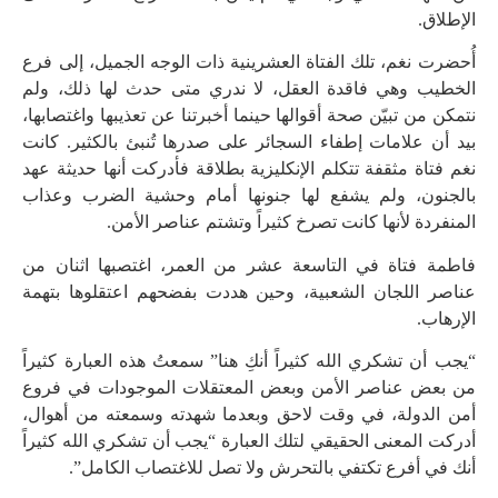
الإطلاق.
أُحضرت نغم، تلك الفتاة العشرينية ذات الوجه الجميل، إلى فرع
الخطيب وهي فاقدة العقل، لا ندري متى حدث لها ذلك، ولم
نتمكن من تبيّن صحة أقوالها حينما أخبرتنا عن تعذيبها واغتصابها،
بيد أن علامات إطفاء السجائر على صدرها تُنبئ بالكثير. كانت
نغم فتاة مثقفة تتكلم الإنكليزية بطلاقة فأدركت أنها حديثة عهد
بالجنون، ولم يشفع لها جنونها أمام وحشية الضرب وعذاب
المنفردة لأنها كانت تصرخ كثيراً وتشتم عناصر الأمن.
فاطمة فتاة في التاسعة عشر من العمر، اغتصبها اثنان من
عناصر اللجان الشعبية، وحين هددت بفضحهم اعتقلوها بتهمة
الإرهاب.
“يجب أن تشكري الله كثيراً أنكِ هنا” سمعتُ هذه العبارة كثيراً
من بعض عناصر الأمن وبعض المعتقلات الموجودات في فروع
أمن الدولة، في وقت لاحق وبعدما شهدته وسمعته من أهوال،
أدركت المعنى الحقيقي لتلك العبارة “يجب أن تشكري الله كثيراً
أنك في أفرع تكتفي بالتحرش ولا تصل للاغتصاب الكامل”.