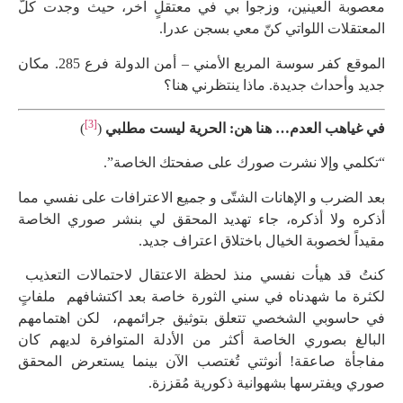
معصوبة العينين، وزجوا بي في معتقلٍ آخر، حيث وجدت كلّ
المعتقلات اللواتي كنّ معي بسجن عدرا.
الموقع كفر سوسة المربع الأمني – أمن الدولة فرع 285. مكان
جديد وأحداث جديدة. ماذا ينتظرني هنا؟
[3]
في غياهب العدم… هنا هن: الحرية ليست مطلبي
(
)
“تكلمي وإلا نشرت صورك على صفحتك الخاصة”.
بعد الضرب و الإهانات الشتّى و جميع الاعترافات على نفسي مما
أذكره ولا أذكره، جاء تهديد المحقق لي بنشر صوري الخاصة
مقيداً لخصوبة الخيال باختلاق اعتراف جديد.
كنتُ قد هيأت نفسي منذ لحظة الاعتقال لاحتمالات التعذيب
لكثرة ما شهدناه في سني الثورة خاصة بعد اكتشافهم ملفاتٍ
في حاسوبي الشخصي تتعلق بتوثيق جرائمهم، لكن اهتمامهم
البالغ بصوري الخاصة أكثر من الأدلة المتوافرة لديهم كان
مفاجأة صاعقة! أنوثتي تُغتصب الآن بينما يستعرض المحقق
صوري ويفترسها بشهوانية ذكورية مُقززة.