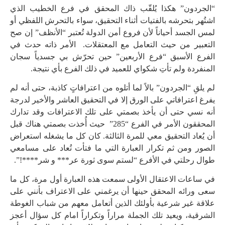
“الجردون” هكذا يُلقّب ذاك المحقق في فرع الخطيب الذي
اشتُهر بتحرشه بالفتيات أثناء التحقيق، سواء بالتحرش اللفظي أو
لمس الجسد أحياناً لأن فروع أمن الدولة تُعتبر “الأنظف” إن صح
التعبير من حيث التعامل مع المعتقلات. الأمر ذاته حدث في
الفرع الأسبق “فرع الأربعين” حين تحرّش بي جسدياً سجان
المنفردة ولم تأتِ شكواي للعميد في ذلك الفرع بأي نتيجة.
لم يلقِ “الجردون” بالاً لما أتلوه من اعترافاتٍ كاذبة، حتى أنه لم
يفرغ اعترافاتي على الورق إلا في التحقيق العاشر والأخير لدرجة
أنه نسي حتى أن يأخذ بصمتي على تلك الاعترافات وقد تدارك
المحققون الأمر في الفرع “285” حيث أُخذت بصمتي هناك قبل
أن يُعاد التحقيق معي للمرة الثالثة. كان كل ما يشغله استعراض
الصور ومن ثم تكرار العبارة التي ما فتأت تُعاد على مسامعي
طوال رحلتي في الأفرع “لستم سوى ثورة عر*** و شر****!”.
في ساعات الاعتقال الأولى سمعت هذه العبارة أول مرة، كل ما
سعى ورائه المحقق حينها أن يرغمني على الاعتراف بأنني على
علاقة غير شرعية بأولئك الذين أتعامل معهم من شباب الغوطة
الشرقية، ويعيد تلك الجملة مراراً وتكراراً امام كل سؤال أعجز