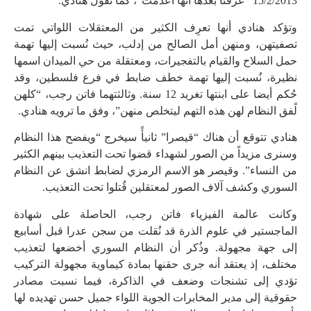
15/2/2013 “عرفنا بعدها أنها أُعدمت”، كما تقول هنادي.
وتؤكد هنادي أنها تعرِف الكثير من المعتقلات اللواتي تمت
تصفيتهن، ومنهن أمل الصالح من إدلب، حيث نُسبت إليها تهمة
حمل السلاح والقيام بالتفجيرات، ومعتقلة من حي الميدان اسمها
نظيرة، نُسبت إليها تهمة خطف ضابط في فرع فلسطين، وقد
حُكم أيضا على ابنتها تغريد 12 سنة. وثالثتهما فاتن رجب، “كلهن
لًفق النظام لهن هذه التهم ليتخلص منهن”، وفق ما ترويه هنادي.
هنادي تتوقع أن هناك “قيصرا” ثانيأً سيخرج “ويفضح هذا النظام
وسنرى مزيداً من الصور لشهداء قضوا تحت التعذيب بينهم الكثير
من النساء”. وقيصر هو الاسم الرمزي لضابط انشق عن النظام
السوري وكشف آلاف الصور لمعتقلين قُتلوا تحت التعذيب.
وكانت عالمة الفيزياء فاتن رجب، الحاصلة على شهادة
الماجستير في علوم الذرة قد نُقلت من سجن عدرا قبل أسابيع
إلى جهة مجهولة. وذُكر أن النظام السوري أخضعها لتعذيب
مختلف، إذ يعتقد أنه جرى حقنها بمادة كيماوية مجهولة التركيب
تؤدي إلى تشنجات وضعف في الذاكرة، فيما نسبت مصادر
حقوقية إلى مدير المخابرات الجوية اللواء جميل حسن تهديده لها