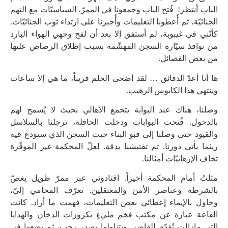
الباب أنتظر! فُتح الباب وجمعونا في الممرّ، السياسيّات مع التهم
الجنائيّة، ثم أُعطونا التعليمات وأُجبرنا على ارتداء ثوب الجنائيّات.
كأنّني في غيبوبة، لم أستفق إلا بعد أن لفح وجهي الهواء البارد
من نوافذ سيّارة السجن المهشّمة بسبب إطلاق الرصاص عليها
من بعض الفصائل.
ها أنا أعدّ الدقائق … لقد أضحى الحلم قريباً، ما هي إلا ساعات
وينتهي هذا الكابوس الرهيب.
وصلنا، هناك عند البوابة يتجمع الأهالي بحيث لا يُسمح لهم
بالدخول. فُتحت البوابات ودخلت الحافلة، ترجلنا بالسلاسل
والقيود حتى وصلنا إلى قبو البناء حيث السجن الذي سنودع فيه
ريثما يأتي دورنا. تم تفتيشنا بدقة. لعلّ المحكمة غير الموقّرة
تخاف الإرهابيّات أمثالنا.
مثلتُ أمام المحكمة أخيراً. اقتادوني عبر ممرّ طويل يغصّ
بالشرطة وعناصر الأمن والمعتقلين. تعرّف المحامي إليّ،
وحاول بالإيماء إعطائي بعض التعليمات، فهمت ما أراد. كانت
القاعة عبارة عن مكتب فخم مليءٍ بكروزات الدخان والهدايا
التي مازالت تُقدّم للقاضي ويتناولها بصدر رحب، ثم يضعها في