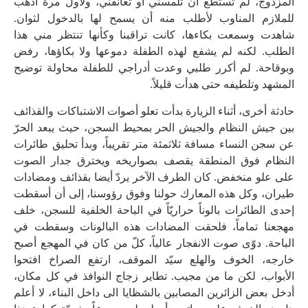
المزدوج، لم تستطع أن تلمسني أو تعانقني، ولأول مرة أذهب
للملازم المناوب لأطلب منه أن يسمح لها بالدخول لثوان.
شاهدت وسمعت بكاءها، كانت تراقبنا وكأنها تنتظر مني هذا
الطلب. لكنه لم يشفع لهذه الطفلة دموعها ولا بكاؤها، رفض
وبوقاحة. لم أكرر طلبي وعدت أدراجي للطفلة محاولة توضيح
المشهد وتلطيفه حتى هدأت قليلاً.
حادثة أخرى، أثناء الزيارة بدأت تعلو أصوات الاشتباكات والقذائف
بين جيش النظام والجيش الحر بمحيط السجن، حيث يبعد الحرّ
عن سجن النساء مسافة ثلاثمئة متر تقريباً، وبدأ تحليق طائرات
النظام فوق المنطقة يقصف بصواريخه ويخترق جدار الصوت
على علو منخفض. كان الطرف الآخر يردّ أيضا بقذائف ومضادات
طيران، وكل هذه المعارك حولنا وفوق رؤوسنا، إلى أن أسقطت
إحدى الطائرات بالوناً حراريّاً في الباحة الخلفية للسجن، خلف
مهجعنا تماماً، فلحقت المضادات هذه البالونات وسقطت في
الباحة. دوّى صوت الانفجار عالياً، كلّ من كان في المهجع أصبح
خارجه، الخوف والهلع سيّد الموقف، ارتفع الصراخ افتحوا
الأبواب، لكن ما من مجيب. تطاير زجاج النوافذ في كل مكان،
أدخل بعض الزائرين المصابين بالشظايا الى داخل البناء، لا أعلم