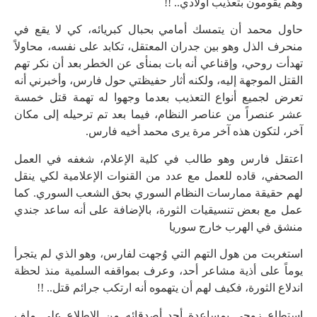
وهم يقومون بتعذيب أولادي.. !!
حاول محمد أن يتمسك أمامي بحبال كبريائه، كي لا يقع في
منحرف الذل وهو بين جدران المعتقل، تكابد على نفسه، محاولاً
تهدأت روحي، وإقناعي أنه بات بمنأى عن الخطر بعد أن نكر تهم
القتل الموجهة إليه، ولكنه أثار حفيظتي حول فارس، وأخبرني أنه
تعرض لجميع أنواع التعذيب بعدما وجهوا له تهمة قتل خمسة
عشر عنصراً من عناصر النظام، فيما بعد تم ترحيله إلى مكان
آخر، لتكون هذه آخر مرة يرى محمد أخيه فارس.
اعتقل فارس وهو طالب في كلية الإعلام، شغفه في العمل
الصحفي، قاده للعمل مع عدد من القنوات الإعلامية لكي ينقل
لهم حقيقة ممارسات النظام السوري بحق الشعب السوري. كما
عمل مع بعض تنسيقيات الثورة، بالإضافة على أنه ساعد جندي
منشق في الهرب خارج سوريا
استغربت من هول التهم التي وُجهت لفارس، وهو الذي لم يتجرأ
يوماً على أذية مشاعر أحد، وعرف بمواقفه السلمية منذ لحظة
اندلاع الثورة، فكيف لهم أن يتهموه أنه ارتكب جرائم قتل.. !!
استطاع زوجي بمساعدة أحد أصدقائه من الاطلاع على ملف