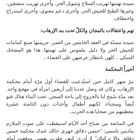
سيدة تهمتها تهريب السلاح وتمويل الحر، وأخرى تهريب منشقين،
وغيرها الطبخ للجيش الحر، وأخرى دعم معنوي، وأخرى استدراج
واختطاف.
تهم واعتقالات بالمجان والكلّ تحت بند الإرهاب:
سيدة مسنّة في العقد الخامس من العمر، جريمتها صنع كمامات
للجيش الحر ولا دليل ملموس على تهمتها. هذا هو المضحك
المبكي .. كلهن بانتظار عرضهن على القضاء ..
أخيراً المحكمة
مرّ شهر كامل حين استُدعيت للقضاء أول مرّة أمام محكمة
الإرهاب، وكان قد وصل عددنا إلى أربعين امرأة في مهجع واحد.
بعد مدّة سُمح لنا بالخروج إلى باحة السجن. تحت البناء هناك قبو
أيضاً وسجناء، لكنهم أطفال وأحداث دون الثامنة عشرة
معظمهم من ضحايا هذه الحرب..
في السابعة من صباح أحد الأيام استيقظت على صوت الملازم
يناديني باسمي: “خمس دقائق جهزي حالك عندك محكمة خمس
دقائق وإلا تركناك” لا أدري كيف جهّزت نفسي ووقفت أمام