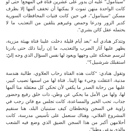
“سيتامول” عليه أن يدور على عشرين فتاة في المهجع! حتى لو
كانت الواحدة منهن تموت لا يمكنها أن تخفف ألمها إلا بظرف
مسكن “سيتامول”، في حين كانت فتيات المحافظات السورية
كدير الزور ودرعا وحمص وغيرهم يتلقين من التعذيب ما لا
يحتمله عقل كائن بشري”.
وتتذكر هنادي أنه “بعد أيام قليلة دخلت علينا فتاة بهيئة مزرية،
يظهر عليها آثار الضرب والتعذيب، ما إن رأينا ذلك حتى بادرنا
لنرسم ضحكة على وجهها ويعود لها نفس السؤال الذي وجه إليّ:
استقبلك شرشبيل؟”.
وتقول هنادي: “كانت هذه الفتاة رحاب العلاوي، طالبة هندسة
مدنية، اعتقلت وجيء بها إلينا.. فتاة لها من اسمها نصيب كبير،
عليها من رحابة الصدر ما يكفي لأن تحكي كل معتقلة منا ألمها
لها، ولها من الأمل ما يحكي عن وطن، ذات خلق رفيع وحضور
جذاب، تحب الخير والمساعدة، كانت تجلس مع فاتن رجب في
زاوية في السجن وتخططان كيف ستبنيان البلد، هنا سنقيم
المشروع الفلاني، وهناك سنعمل على تأسيس مدرسة، كانت
أحلامهن أكبر من هذا السجن الضيق الذي وضع فيه الشعب
والذي يدعى وطنا”.