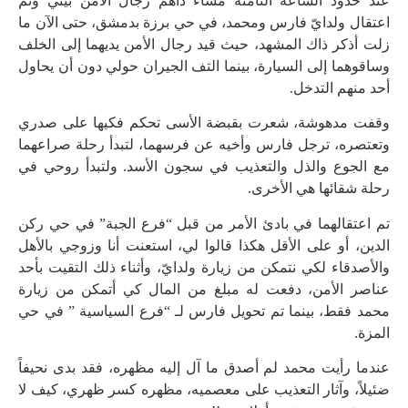
عند حدود الساعة الثامنة مساءً داهم رجال الأمن بيتي وتم
اعتقال ولدايّ فارس ومحمد، في حي برزة بدمشق، حتى الآن ما
زلت أذكر ذاك المشهد، حيث قيد رجال الأمن يديهما إلى الخلف
وساقوهما إلى السيارة، بينما التف الجيران حولي دون أن يحاول
أحد منهم التدخل.
وقفت مدهوشة، شعرت بقبضة الأسى تحكم فكيها على صدري
وتعتصره، ترجل فارس وأخيه عن فرسهما، لتبدأ رحلة صراعهما
مع الجوع والذل والتعذيب في سجون الأسد. ولتبدأ روحي في
رحلة شقائها هي الأخرى.
تم اعتقالهما في بادئ الأمر من قبل “فرع الجبة” في حي ركن
الدين، أو على الأقل هكذا قالوا لي، استعنت أنا وزوجي بالأهل
والأصدقاء لكي نتمكن من زيارة ولدايّ، وأثناء ذلك التقيت بأحد
عناصر الأمن، دفعت له مبلغ من المال كي أتمكن من زيارة
محمد فقط، بينما تم تحويل فارس لـ “فرع السياسية ” في حي
المزة.
عندما رأيت محمد لم أصدق ما آل إليه مظهره، فقد بدى نحيفاً
ضئيلاً، وآثار التعذيب على معصميه، مظهره كسر ظهري، كيف لا