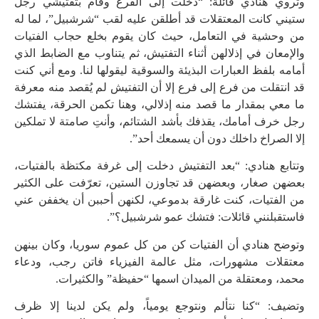
وتروي هنادي قائلة: “دخلت إلى الفرع وقام بتفتيشي رجل
ستيني كانت المعتقلات قد أطلقن عليه لقب “شرشبيل”، لما له
من وحشية في التعامل، حيث كان يقوم بخلع حجاب الفتيات
والإمعان في إذلالهن أثناء التفتيش، ثم يتناوب مع الضابط الذي
أمامه بلفظ العبارات البذيئة والسوقية ليقولها لنا. ومع أني كنت
قد انتقلت من فرع إلى فرع إلا أن التفتيش لم يُقصد منه معرفة
ما معي بمقدار ما قصد منه إذلالي، وهنا تكمن الحرقة، يفتشك
رجل خرف أمامك، يقذفك بأشد الشتائم، وأنتِ صامتة لا تملكين
إلا الصراخ داخلك دون أن يسمعك أحد”.
وتتابع هنادي: “بعد التفتيش دخلت إلى غرفة مكتظة بالفتيات،
بعضهن صغار، وبعضهن قد تجاوزن الستين، تعرّفت على الكثير
من الفتيات، كنت غارقة بدموعي، لكنهن أحببن أن يخففن عني
فاستقبلنني قائلات: فتشك عمو شرشبيل؟”.
وتوضح هنادي أن الفتيات كن من كل عموم سوريا، وكان بينهن
معتقلات مشهورات، مثل عالمة الفيزياء فاتن رجب، ودعاء
محمد، ومعتقلة من الميدان اسمها “حفيظة” والكثيرات.
وتضيف: “كنا نتألم ونتوجع يومياً، ولم يكن لدينا إلا ظرف