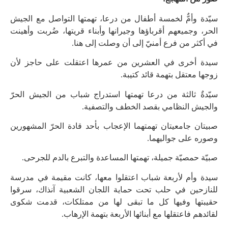
سيّدة وأمٌّ لخمسة أطفال من درعا، تهمتها التواصل مع الجيش
الحر، وجميعهم أقرباؤها وجيرانها وأبناء قريتها، ضُربت وأهينت
في أكثر من فرع أمنيّ إلى أن وصلت إلى هنا.
سيدة أخرى في العشرين من عمرها اعتقلت على حاجز لأن
زوجها معتقل بتهمة قائد كتيبة.
سيّدةٌ ثالثة من درعا تهمتها استدراج شباب من الجيش الحرّ
والجيش النظامي بقصد الخطف والتصفية.
صبيتان جامعيتان تهمتهما الإعجاب بأحد قادة الحرّ المشهورين
وصوره على جواليهما.
صبيّة حمصيّة جميلة، تهمتها المساعدة والتبرع بالدم للجرحى.
سيدة وأم لأربعة شباب اعتقلوا معها، كانت مقيمة في مدرسة
للنازحين في حلب تحت حماية اللجان الشعبية آنذاك، سرقوا
حقيبتها وفيها كل ما تبقى لها من ممتلكات، قدمت شكوى
لقائدهم فاعتقلها مع أبنائها الأربعة بتهمة الإرهاب.