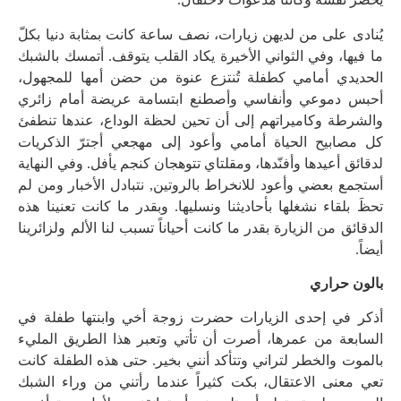
يُنادى على من لديهن زيارات، نصف ساعة كانت بمثابة دنيا بكلّ
ما فيها، وفي الثواني الأخيرة يكاد القلب يتوقف. أتمسك بالشبك
الحديدي أمامي كطفلة تُنتزع عنوة من حضن أمها للمجهول،
أحبس دموعي وأنفاسي وأصطنع ابتسامة عريضة أمام زائري
والشرطة وكاميراتهم إلى أن تحين لحظة الوداع، عندها تنطفئ
كل مصابيح الحياة أمامي وأعود إلى مهجعي أجترّ الذكريات
لدقائق أعيدها وأفنّدها، ومقلتاي تتوهجان كنجم يأفل. وفي النهاية
أستجمع بعضي وأعود للانخراط بالروتين, نتبادل الأخبار ومن لم
تحظَ بلقاء نشغلها بأحاديثنا ونسليها. وبقدر ما كانت تعنينا هذه
الدقائق من الزيارة بقدر ما كانت أحياناً تسبب لنا الألم ولزائرينا
أيضاً.
بالون حراري
أذكر في إحدى الزيارات حضرت زوجة أخي وابنتها طفلة في
السابعة من عمرها، أصرت أن تأتي وتعبر هذا الطريق المليء
بالموت والخطر لتراني وتتأكد أنني بخير. حتى هذه الطفلة كانت
تعي معنى الاعتقال، بكت كثيراً عندما رأتني من وراء الشبك