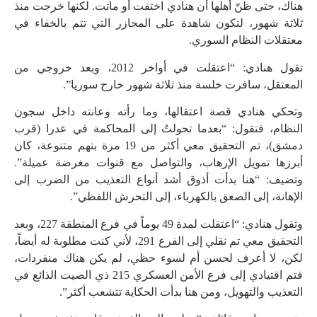
هناك، حتى ظنّ أهلها أن هنادي اختفت أو ماتت. لكنها خرجت منذ
ثلاثة شهور، لتكون شاهدة على المجازر التي تتم بالخفاء في
معتقلات النظام السوري.
تقول هنادي: “اعتقلت في أواخر 2012، وبعد خروجي من
المعتقل، سافرت خلسة منذ ثلاثة شهور خارج سوريا”.
وتحكي هنادي قصة اعتقالها، وما رأته وعانته داخل سجون
النظام، فتقول: “بعدما تحولتُ إلى المحاكمة في عدرا (قرب
دمشق)، تم التحقيق معي أكثر من 19 مرة بتهم متنوعة، كان
أبرزها تمويل الإرهاب، والتواصل مع قنوات مغرضة عميلة”.
وتضيف: “هنا بدأت أذوق أشد أنواع التعذيب من الضرب إلى
الإهانة، إلى الصعق بالكهرباء، إلى التحرش اللفظي”.
وتقول هنادي: “اعتقلت لمدة 49 يوماً في فرع المنطقة 227، وبعد
التحقيق معي تم نقلي إلى الفرع 291، لأني كنت مطلوبة له أيضاً،
لكن، لا أعرف لحسن أم لسوء حظي، لم يكن هناك منفردات،
فتم اقتيادي إلى فرع الأمن العسكري 215 ذي الصيت الذائع في
التعذيب والتهويل، ومن هنا بدأت الحكاية تتشعب أكثر”.