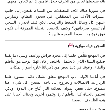
بأنه سيجعلها تعاني من الخرف خلال عامين إذا لم تتعاون معهم.
في سوريا هناك آلاف المعتقلات من النساء، يقبعن، إلى جانب
عشرات الآلاف من المعتقلين، في سجون النظام، وتمارس
عليهن كل وسائل الضغط والترهيب، لكن كيف لجدران السجن
أن تسمع صرخاتهن؟ وكيف للأجساد النحيلة الممزقة أن تكون
فوق قوة هذا السوط الموجه عليهن؟
[2]
السجن حياة موازية (
)
في المهجع تقلّص حلمنا إلى مجرد فراش ورغيف وشيء ما يقينا
صقيع الشتاء الذي لا يحتمل. باختصار كان الهمّ الوحيد هو التأقلم
والبقاء، وعوننا في ذلك بعض من ذكرياتنا خارج أسوار المكان.
في أيامنا الأولى باب المهجع مغلق بشكل دائم، ممنوع علينا
الزيارات، الاتصالات والخروج إلى باحة السجن. كل شيء هنا
ممنوع، حتى بعض المواد الغذائية التي تُباع في الندوة. ولكي
نستمر بالحياة كنا نتأقلم تارة ونتمرد أخرى ونحتال أحيانا على
هذه الظروف الصعبة.
صورٌ من المهجع: