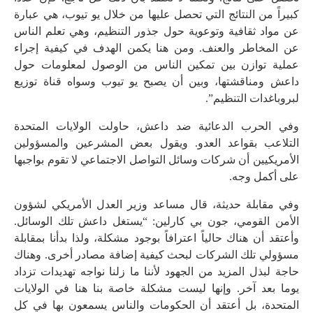
كبيراً من النتائج التي تحصل عليها من خلال يو تيوب، هي عبارة
عن مواد ثقافية وتوعوية حول جذور التنظيم، وهي تعلم الناس
عن المخاطر والعنف. ومن هنا يكمن الهدف في كيفية إجراء
عملية توازن بين تمكين الناس من الوصول لمعلومات حول
داعش ومناقشتها، وبين أن يصبح يو تيوب وسواه قناة توزيع
لبروباغدات التنظيم”.
وفي الحرب الدعائية ضد داعش، حاولت الولايات المتحدة
التلاعب بقواعد العدو. ويقول بعض المشرعين والمسؤولين
الأمريكيين أن شركات وسائل التواصل الاجتماعي لا تقوم بواجبها
على أكمل وجه.
وفي مقابلة حديثة، قال مساعد وزير العدل الأمريكي لشؤون
الأمن القومي، جون بي كارلين: “يستغل داعش تلك الوسائل.
وأعتقد أن هناك حالياً اعترافاً بوجود مشكلة، ولذا بدأنا بمقابلة
مسؤولي تلك الشركات لبحث كيفية إضافة مصادر أخرى. وهناك
حاجة لبذل المزيد من الجهود لأننا ما زلنا نواجه تهديدات تزداد
يوما بعد آخر. وإنها ليست مشكلة خاصة بنا هنا في الولايات
المتحدة، بل أعتقد أن الحكومات والناس يسمعون بها في كل