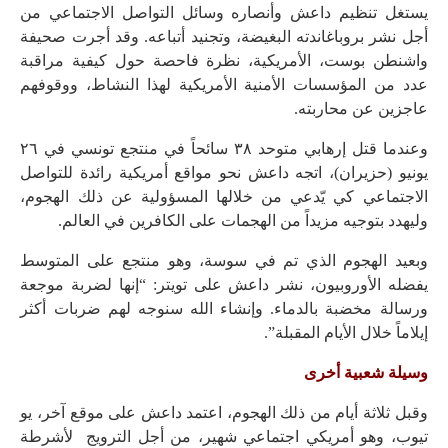
يستغل تنظيم داعش وأنصاره وسائل التواصل الاجتماعي من
أجل نشر بروباغاندته البغيضة، وتجنيد أتباعه. وقد أجرت صحيفة
واشنطن بوست، الأمريكية، نظرة فاحصة حول كيفية مراقبة
عدد من المؤسسات الأمنية الأمريكية لهذا النشاط، ووقوفهم
عاجزين عن محاربته.
وعندما قتل إرهابي متوحد ٣٨ سائحاً في منتجع تونسي في ٢٦
يونيو (حزيران)، اتجه داعش نحو مواقع أمريكية رائدة للتواصل
الاجتماعي كي يّدعي من خلالها المسؤولية عن ذلك الهجوم،
وليهدد بتوجيه مزيداً من الهجمات على الكافرين في العالم.
وبعيد الهجوم الذي تم في سوسة، وهو منتجع على المتوسط
يفضله الأوروبيون، نشر داعش على تويتر: “إنها لضربة موجعة
ورسالة مخضبة بالدماء. وإنشاء الله سنوجه لهم ضربات أكثر
إيلاماً خلال الأيام المقبلة”.
وسيلة شعبية أخرى
وقبل ثلاثة أيام من ذلك الهجوم، اعتمد داعش على موقع آخر، يو
تيوب، وهو أمريكي اجتماعي شهير، من أجل الترويج لأشرطة