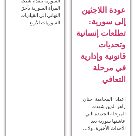
السورية تتقدّم شبكة
المرأة السورية بأحرّ
عودة اللاجئين
التهاني إلى القياديات
إلى سورية:
السوريات الأربع…
تطلعات إنسانية
وتحديات
قانونية وإدارية
في مرحلة
التعافي
اعداد: المحامية حنان
زاهر الدين ​شهدت
المرحلة الجديدة التي
عاشتها سورية بعد
الأحداث الأخيرة، ولا…