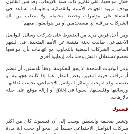
خلال مواقعها، على تقارير ذات صلة بالإرهاب. وقد سن القانون
بهدف تزويد الجهات الِأمنية والقضائية بمعلومات تساعد في
القضاء على مؤامرات وخطط محتملة. ولا يتطلب من تلك
الشركات مراقبة أي مستخدمين أو من يتواصلون معهم”.
ومن أجل فرض مزيد من الضغوط على شركات وسائل التواصل
الاجتماعي، طالبت لجنة منبثقة عن الأمم المتحدة، في الشهر
الماضي، الشركات المعنية بالتجاوب مع اتهامات بأن مواقعها
تخضع لاستغلال داعش وجماعات إرهابية أخرى.
وفي الولايات المتحدة، لا يحق للحكومة، وفقاً للدستور، أن تنظم
أو تراقب حرية التعبير، بغض النظر عما إذا كانت هجومية أو
بغيضة. وقد انتهجت وسائل التواصل الاجتماعي، بحسب ثقافتها،
ورسالتها وفلسفتها، أسلوباً في إغلاق أو إزالة موقع على صلة
بالإرهاب.
فيسبوك
وتشير صحيفة واشنطن بوست إلى أن فيسبوك كان من أكثر
شركات التواصل الاجتماعي حسماً في محو أو حجب أية مادة