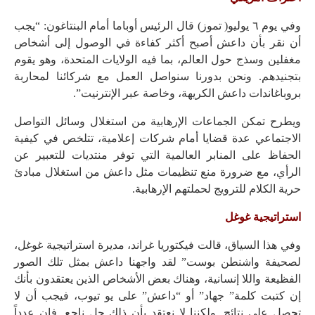
وفي يوم ٦ يوليو( تموز) قال الرئيس أوباما أمام البنتاغون: “يجب
أن نقر بأن داعش أصبح أكثر كفاءة في الوصول إلى أشخاص
مغفلين وسذج حول العالم، بما فيه الولايات المتحدة، وهو يقوم
بتجنيدهم. ونحن بدورنا سنواصل العمل مع شركائنا لمحاربة
بروباغاندات داعش الكريهة، وخاصة عبر الإنترنيت”.
ويطرح تمكن الجماعات الإرهابية من استغلال وسائل التواصل
الاجتماعي عدة قضايا أمام شركات إعلامية، تتلخص في كيفية
الحفاظ على المنابر العالمية التي توفر منتديات للتعبير عن
الرأي، مع ضرورة منع تنظيمات مثل داعش من استغلال مبادئ
حرية الكلام للترويج لحملتهم الإرهابية.
استراتيجية غوغل
وفي هذا السياق، قالت فيكتوريا غراند، مديرة استراتيجية غوغل،
لصحيفة واشنطن بوست” لقد واجهنا داعش بمثل تلك الصور
الفظيعة واللا إنسانية، وهناك بعض الأشخاص الذين يعتقدون بأنك
إن كتبت كلمة” جهاد” أو “داعش” على يو تيوب، فيجب أن لا
تحصل على نتائج. ولكننا لا نعتقد بأن ذلك حل ناجع. فإن عدداً