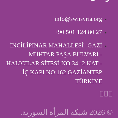
info@swnsyria.org
‎+90 501 124 80 27
İNCİLİPINAR MAHALLESİ -GAZİ
MUHTAR PAŞA BULVARI -
HALICILAR SİTESİ-NO 34 -2 KAT -
İÇ KAPI ‎NO:162 GAZİANTEP
TÜRKİYE
© 2026 شبكة المرأة السورية.