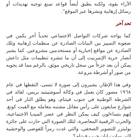
الآراء بقوة، ولكنه يطبق أيضاً قواعد تمنع توجيه تهديدات أو
رسائل إرهابية ونشرها عبر الموقع”.
تحد آخر
كما يواجه شركات التواصل الاجتماعي تحدياً آخر يكمن في
صعوبة التمييز بين البيانات الصادرة عن منظمات إرهابية وتلك
الصادرة عن مواقع إخبارية أو مستخدمين مشروعين. كما يشير
أنصار حرية الإنتيرنيت إلى أن ما تنشره تنظيمات مثل داعش
يمكن أن يعد جزءاً من سجل تاريخي موثق، بالرغم مما قد يحويه
من صور أو أشرطة مروعة.
وفي هذا الإطار، يشيرون إلى صورة لا تنسى، التقطها في عام
١٩٦٨ مصور كان يعمل في وكالة أسوشييتيد بريس، لقائد في
الشرطة الوطنية في جنوب فيتنام، وهو يطلق النار في أحد
شوارع سايغون على رأس مقاتل مشتبه بتعامله مع الفيت كونغ.
إنهم يتساءلون كيف يمكن النظر في عصر الميديا الاجتماعية،
والحرب الرقمية المعاصرة، لتلك الصورة التي حازت على جائزة
بوليتزر للتصوير الصحفي، والتي غدت رمزاً للفوضى والوحشية
التي سادت إبان حرب فيتنام؟.