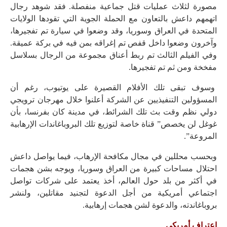
مصورة لثلاث عمليات قتل جماعية منفصلة. فقد شوهد رجال
اتهمهم داعش بالتعاون مع الحملة الجوية التي تقودها الولايات
المتحدة في العراق وسوريا، وقد وضعوا في سيارة تم تفجيرها،
وآخرون وضعوا داخل قفص تم إغراقه بمن فيه في بركة عميقة.
وفي الفيلم الثالث تم ربط أعناق مجموعة من الرجال بسلاسل
مفخخة ومن ثم تم تفجيرها.
وسوف تبقى تلك الأفلام القصيرة على يوتيوب، رغم أن
المسؤولين التنفيذيين عن الشركة أعلنوا خلال مهرجان ترويجي
دولي نظم وقت بث تلك الشرائط، في مدينة كان بفرنسا، بأن
غوغل لن يخصص” قناة خاصة لتوزيع تلك البروباغاندات الإرهابية
المروعة”.
وبحسب محللين في مجال مكافحة الإرهاب، فيما يواصل داعش
احتلال مساحات كبيرة من العراق وسوريا، ويوجه بشن هجمات
في أكثر من بلد حول العالم، أخذ يعتمد على شركات تواصل
اجتماعي أمريكية من أجل الدعوة لتجنيد مقاتلين، ولنشر
بروباغاندته، والدعوة لشن هجمات إرهابية.
اعتراف أمريكي