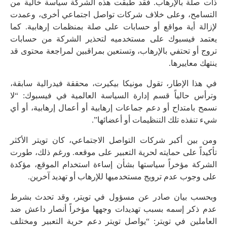
ذات صلة بالإرهاب. فقد طبقت هذه الشركة سياسة خالية من
التسامح، وعلى خلاف شركات تواصل اجتماعي أخرى، وعمدت
لإزالة أية مواقع أو حسابات على صلة بمنظمات إرهابية. كما
يعتمد فيسبوك على مستخدميه لتحذير الشركة من حسابات
تروج أو تحتفي بالإرهاب، وتستعين بمراقبين لمراجعة محتوى قد
ينتهك معاييرها.
في هذا الإطار، تقول مونيكا بيكيرت، محققة فيدرالية سابقة،
وترأس حالياً قسم إدارة السياسة العالمية في فيسبوك: “لا
نسمح بامتداح أو دعم جماعات إرهابية أو أعمال إرهابية، أو أي
شيء تنفذه تلك التنظيمات أو أعضائها”.
ومن بين أكبر شركات التواصل الاجتماعي، كان تويتر الأكثر
تأكيداً على حمايته لحرية التعبير على موقعه. ورغم ذلك، طورت
الشركة مؤخراً سياستها بشأن إساءة استخدام الموقع، مؤكدة
على وجوب عدم ترويج مستخدميها للإرهاب أو تهديد آخرين.
وبحسب بيان صادر عن مسؤول في تويتر، وقد تحدث بشرط
عدم ذكر إسمه بسبب تهديدات وجهها مؤخراً أنصار داعش ضد
العاملين في تويتر: “يواصل تويتر دعم حرية التعبير ومختلف