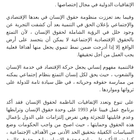
الإتفاقيات الدولية في مجال إختصاصها .
وفيما بعد تعززت منظومة حقوق الإنسان في بعدها الإقتصادي
والإجتماعي بإعلان الحق في التنمية بعد أن كشفت التجربة عن
وجود خلل في الرؤية الشاملة لحقوق الإنسان ، لأن التمتع
بالحقوق الإقتصادية الإجتماعية لا يمكن أن يتجسد على أرض
الواقع إلا إذا أدرجت ضمن نمط تنموي يجعل منها أهدافا فعلية
يجب العمل من أجل تحقيقها.
فالتنمية مفهوم إنساني يجعل حركة الإقتصاد في خدمة الإنسان
والشعوب ، حيث يحق لكل إنسان التمتع بنظام إجتماعي يمكنه
من ممارسة حقوقه وحرياته ، في ظل سيادة تامة للدولة على
ثرواتها ومواردها .
على تنوع وتعدد الإتفاقيات الناظمة لحقوق الإنسان فقد أكد
برنامج عمل فيينا عام 1993 على وحدة حقوق الإنسان وترابطها
وعدم قابليتها للتجزئة وهي تفرض إلتزامات على الدول بإعمال
هذه الحقوق وحمايتها ، حيث اصبح من واجب الحكومات وضع
السياسات الكفيلة بتحقيق الحد الأدنى من الأهداف الإجتماعية ،
كما وتم التأكيد على مبادىء حقوق الإنسان بما هي حقوق عالمية