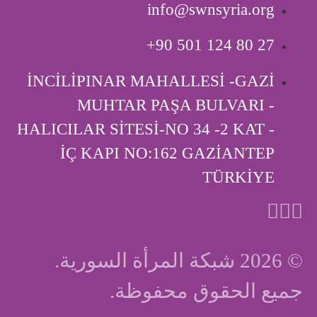
info@swnsyria.org
‎+90 501 124 80 27
İNCİLİPINAR MAHALLESİ -GAZİ
MUHTAR PAŞA BULVARI -
HALICILAR SİTESİ-NO 34 -2 KAT -
İÇ KAPI ‎NO:162 GAZİANTEP
TÜRKİYE
© 2026 شبكة المرأة السورية.
جميع الحقوق محفوظة.