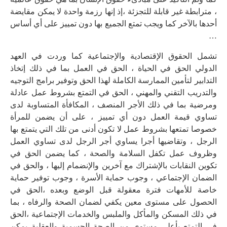
، مترابطة غير قابلة للتجزئة ،إذ إنها رزمة واحدة لا يمكن مقايضة
أحدها بالآخر كما ويجب تمتع الجميع بها دون تمييز على أي أساس
…
تشمل الحقوق الإقتصادية والإجتماعية كما وردت في العهد
الدولي الحق في الحياة ، الحق في العمل بما في ذلك إتخاذ
التدابير لتأمين الممارسة الكاملة لهذا الحق وتوفير برامج التوجيه
والتدريب التقني والمهني ، الحق في التمتع بشروط عمل عادلة
ومرضية بما في ذلك الأجر المنصف ، المكافأة المتساوبة لدى
تساوي قيمة العمل دون أي تمييز ، على أن يضمن للمرأة
خصوصا تمتعها بشروط عمل لا تكون أدنى من تلك التي يتمتع بها
الرجل ، وتقاضيها أجرا يساوي أجر الرجل لدى تساوي العمل
وظروف عمل تكفل السلامة والصحة ، كما يضمن الحق في
تكوين النقابات بالإشتراك مع آخرين والإنضمام إليها ، والحق في
الضمان الإجتماعي ، وجوب حماية الأسرة ، وجوب توفير حماية
خاصة للأمهات فترة معقولة قبل الوضع وبعده ،الحق في
الحصول على مستوى معين يكفي لضمان الصحة والرفاه ، بما
في ذلك المسكن والمأكل والملبس والخدمات الإجتماعية ،الحق
في التمتع بأعلى مستوى من الصحة الجسمية والعقلية يمكن