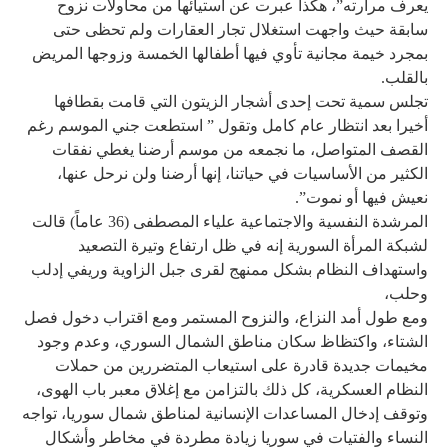
يعرف مرارته”، هكذا عبرت عن استيائها من محاولات نزوح
سابقة حيث واجهت استغلال تجار العقارات ولم تحظى حتى
بمجرد خيمة مجانية تأوي فيها أطفالها الخمسة وزوجها المريض
بالقلب.
تجلس سمية تحت إحدى أشجار الزيتون التي قامت بقطافها
أخيرا بعد انتظار عام كامل وتقول ” استطعت جني الموسم رغم
القصف المتواصل، ما نجمعه من موسم أرضنا يغطي نفقات
الكثير من الأساسيات في حياتنا، إنها أرضنا ولن نرحل عنها،
نعيش فيها أو نموت”.
المرشدة النفسية والاجتماعية علياء المصطفى (36 عاماً) قالت
لشبكة المرأة السورية إنه في ظل ارتفاع وتيرة التصعيد
واستهداف النظام بشكل ممنهج لقرى جبل الزاوية وريفي إدلب
وحلب،
ومع طول أمد النزاع، والنزوح المستمر ومع اقتراب دخول فصل
الشتاء، واكتظاظ سكان مناطق الشمال السوري، وعدم وجود
مخيمات جديدة قادرة على استيعاب المتضررين من حملات
النظام العسكرية، كل ذلك بالتزامن مع إغلاق معبر باب الهوى،
وتوقف إدخال المساعدات الإنسانية لمناطق شمال سوريا، تواجه
النساء والفتيات في سوريا زيادة مطردة في مخاطر وأشكال