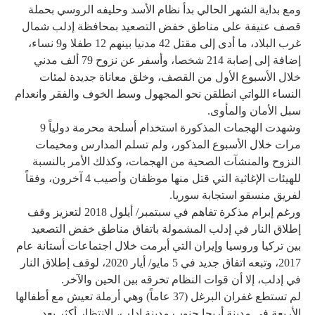
ومع بداية الشهر الحالي بدأ نظام الأسد وحليفه الروسي بحملة
قصف عنيفة على مناطق خفض التصعيد بمحافظة إدلب شمال
غرب البلاد، ما أدى إلى مقتل 42 مدنيا بينهم 12 طفلا و9 نساء،
إضافة إلى إصابة 214 شخصا، وأسفر عن نزوح 79 ألف مدني
خلال الأسبوع الأول من القصف، وخلق معاناة جديدة لمئات
النساء اللواتي انطلقن نحو المجهول وسط الخوف والفقر وانعدام
سبل الأمان والمأوى.
وشهدت الهجمات المذكورة استخدام أسلحة محرمة دولياً 9
مرات خلال الأسبوع المذكور، ولم تسلم المدارس ومخيمات
النزوح والمنشآت الصحية من الهجمات، وكذلك الأمر بالنسبة
للهيئات الإغاثية التي قتل منها موظفان وأصيب 4 آخرون، وفقاً
لفريق منسقو استجابة سوريا.
ورغم إبرام مذكرة تفاهم في سبتمبر/ أيلول 2018 لتعزيز وقف
إطلاق النار في إدلب المشمولة باتفاق مناطق خفض التصعيد
بين تركيا وروسيا وإيران التي أبرمت خلال اجتماعات أستانة عام
2017، وتبعه اتفاق جديد في 5 مايو/ أيار 2020، لوقف إطلاق النار
في إدلب، إلا أن قوات النظام تخرقه بين الحين والآخر.
لم تستطع غفران البرغل (37 عاماً) وهي أرملة تعيش مع أطفالها
الأربعة في مدينة أريحا جنوب مدينة إدلب، الانتظار أكثر بعد