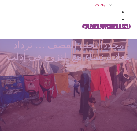
ابحاث
المقالات
اتصل بنا
الخط الساخن والشكاوي
مجدداً تحت القصف … تزداد
معاناة نساء مع النزوح في إدلب