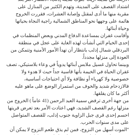
اشتداد القصف على المدينة، وتهدم الكثير من المنازل على
مقربة منها ما أدى لمقتل وإصابة العشرات، فقررت الخروج
هائمة على وجهها نحو المناطق الشمالية راجية النجاة بحياتها
وحياة أبنائها.
وأقامت غفران بمساعدة الدفاع المدني وبعض المنظمات في
إحدى الخيام التي أنشأت لهذه الغاية على عجل في منطقة
البردقلي شمال إدلب بانتظار أن تهدأ الأمور الأمنية وتتمكن من
العودة إلى منزلها مجدداً.
وبينما تحاول غسيل ملابس أبنائها يدوياً في وعاء بلاستيكي، تصف
غفران الحياة في الخيمة بأنها قاسية جداً حيث لا هدوء ولا
خصوصية ولا كهرباء أو نظافة ولا أي احتياجات أساسية،
فالازدحام شديد والخوف من استمرار الوضع على ماهو عليه
أكثر ما كان يقلقها.
من جهة أخرى ترفض سمية العبد الرحمن (41 عاماً ) الخروج من
منزلها رغم القصف الشديد، فهي اعتادت الأمر بعد تعرض قريتها
احسم إحدى قرى جبل الزاوية جنوب إدلب، للقصف المتواصل
على مدى سنوات الحرب.
“الموت أسهل من النزوح، فمن لم يذق طعم النزوح لا يمكن أن