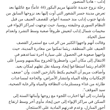
إدلب – هاديا المنصور
رحلة نزوح جديدة عاشتها مريم البكور (44 عاماً) مع عائلتها بعد
تعرض مدينة جسر الشغور التي أوت إليها بعد نزوحها السابق من
بلدتها جنوب إدلب منذ خمسة أعوام، للقصف العنيف من قبل
النظام السوري وحليفته روسيا، حيث توجهت لمراكز الإيواء في
مخيمات شمال إدلب لتعيش ظروفاً صعبة وسط التشرد وانعدام
سبل الحياة.
وقالت أنهم واجهوا الكثير من الرعب مع استمرار القصف
العنيف على المنطقة، ريثما تمكنوا من مغادرة المدينة، حيث
واجهوا صعوبة في الحصول على سيارة أجرة تساعدهم في
الانتقال إلى مكان آمن، واضطروا للخروج بملابسهم وسيراً على
الأقدام ريثما استطاعوا إيجاد وسيلة نقل تقلهم لمكان بعيد.
وأضافت مريم أن المخيم يكتظ بالنازحين الجدد، وأن “ضعف
الإمكانيات وقلة المياه وانتشار الأمراض، والحاجة لمساعدات
طارئة من غذاء ومستلزمات النظافة والمياه والرعاية الصحية،
سيد الموقف”.
وأشارت إلى أنها اختارت اللجوء مع زوجها وأبنائها الستة إلى
السكن في مراكز الإيواء إلى حين إيجاد مأوى آخر وسط ارتفاع
أجور المنازل، وعدم قدرتهم المادية على الاستئجار.