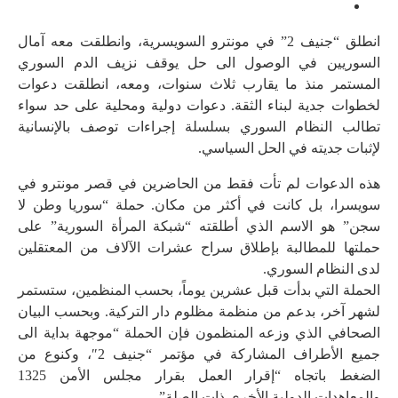
انطلق “جنيف 2” في مونترو السويسرية، وانطلقت معه آمال
السوريين في الوصول الى حل يوقف نزيف الدم السوري
المستمر منذ ما يقارب ثلاث سنوات، ومعه، انطلقت دعوات
لخطوات جدية لبناء الثقة. دعوات دولية ومحلية على حد سواء
تطالب النظام السوري بسلسلة إجراءات توصف بالإنسانية
لإثبات جديته في الحل السياسي.
هذه الدعوات لم تأت فقط من الحاضرين في قصر مونترو في
سويسرا، بل كانت في أكثر من مكان. حملة “سوريا وطن لا
سجن” هو الاسم الذي أطلقته “شبكة المرأة السورية” على
حملتها للمطالبة بإطلاق سراح عشرات الآلاف من المعتقلين
لدى النظام السوري.
الحملة التي بدأت قبل عشرين يوماً، بحسب المنظمين، ستستمر
لشهر آخر، بدعم من منظمة مظلوم دار التركية. وبحسب البيان
الصحافي الذي وزعه المنظمون فإن الحملة “موجهة بداية الى
جميع الأطراف المشاركة في مؤتمر “جنيف 2″، وكنوع من
الضغط باتجاه “إقرار العمل بقرار مجلس الأمن 1325
والمعاهدات الدولية الأخرى ذات الصلة”.