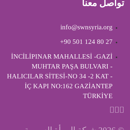
تواصل معنا
info@swnsyria.org
‎+90 501 124 80 27
İNCİLİPINAR MAHALLESİ -GAZİ
MUHTAR PAŞA BULVARI -
HALICILAR SİTESİ-NO 34 -2 KAT -
İÇ KAPI ‎NO:162 GAZİANTEP
TÜRKİYE
© 2026 شبكة المرأة السورية.