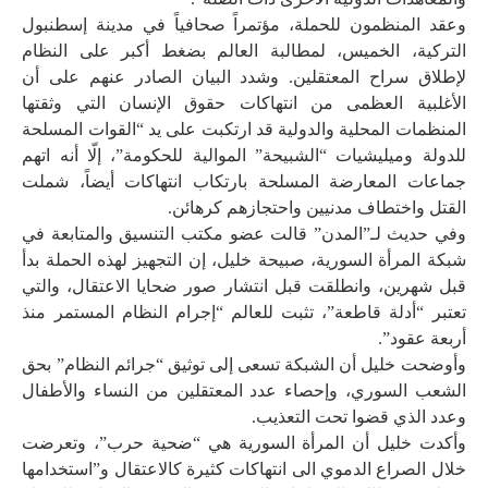
وعقد المنظمون للحملة، مؤتمراً صحافياً في مدينة إسطنبول
التركية، الخميس، لمطالبة العالم بضغط أكبر على النظام
لإطلاق سراح المعتقلين. وشدد البيان الصادر عنهم على أن
الأغلبية العظمى من انتهاكات حقوق الإنسان التي وثقتها
المنظمات المحلية والدولية قد ارتكبت على يد “القوات المسلحة
للدولة وميليشيات “الشبيحة” الموالية للحكومة”، إلّا أنه اتهم
جماعات المعارضة المسلحة بارتكاب انتهاكات أيضاً، شملت
القتل واختطاف مدنيين واحتجازهم كرهائن.
وفي حديث لـ”المدن” قالت عضو مكتب التنسيق والمتابعة في
شبكة المرأة السورية، صبيحة خليل، إن التجهيز لهذه الحملة بدأ
قبل شهرين، وانطلقت قبل انتشار صور ضحايا الاعتقال، والتي
تعتبر “أدلة قاطعة”، تثبت للعالم “إجرام النظام المستمر منذ
أربعة عقود”.
وأوضحت خليل أن الشبكة تسعى إلى توثيق “جرائم النظام” بحق
الشعب السوري، وإحصاء عدد المعتقلين من النساء والأطفال
وعدد الذي قضوا تحت التعذيب.
وأكدت خليل أن المرأة السورية هي “ضحية حرب”، وتعرضت
خلال الصراع الدموي الى انتهاكات كثيرة كالاعتقال و”استخدامها