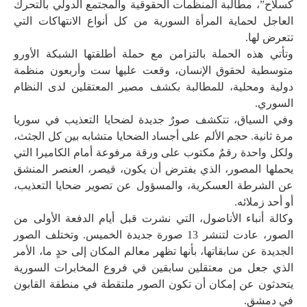
كسلاح”، مطالبة المنظمات الحقوقية والمجتمع الدولي بالتحرك
العاجل لحماية المرأة السورية من كل أنواع الانتهاكات التي
تتعرض لها.
وتأتي هذه الحملة بالتزامن مع حملة أطلقتها الشبكة الأورو
متوسطية لحقوق الإنسان، وقعت عليها ست وأربعون منظمة
دولية ومحلية، للمطالبة بكشف مصير المعتقلين لدى النظام
السوري.
وفي السياق، تتكشف صورٌ جديدة لضحايا التعذيب في سوريا
مرة ثانية. حجم الألم على أجساد الضحايا متشابه بين كل الجثث،
ولكل واحدة رقمٌ مكتوب على ورقة مرفوعة أمام الكاميرا التي
يحملها المصور، الذي يفترض أن يكون، قيصر، العنصر المنشق
عن الشرطة العسكرية، والمسؤول عن تصوير ضحايا التعذيب،
أو أحد زملائه.
وكالة أنباء الأناضول، التي نشرت قبل أيام الدفعة الأولى من
الصور، عادت لتنشر 13 صورة جديدة الخميس. وتختلف الصور
الجديدة عن سابقاتها، بأنها تظهر معالم المكان إلى حدٍ ما، الأمر
الذي جعل من معتقلين سابقين في فروع المخابرات السورية
يتحدثون عن إمكان أن تكون الصور ملتقطة في منطقة القابون
في دمشق.