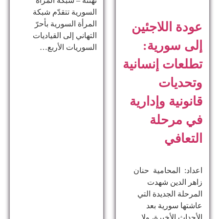
تهنئة – شبكة المرأة
السورية تتقدّم شبكة
المرأة السورية بأحرّ
عودة اللاجئين
التهاني إلى القياديات
إلى سورية:
السوريات الأربع…
تطلعات إنسانية
وتحديات
قانونية وإدارية
في مرحلة
التعافي
اعداد: المحامية حنان
زاهر الدين ​شهدت
المرحلة الجديدة التي
عاشتها سورية بعد
الأحداث الأخيرة، ولا…