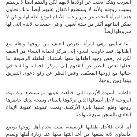
الغريب وهكذا تخلت عن أولادها لأبيهم لكن والدهم أيضاً لا يريدهم
بسبب زوجته ولأنه لا يستطيع الانفاق عليهم أيضاً لذلك تحاول
هذه المرأة البحث عن دور رعاية للأيتام لتودع أطفالها، ولكن لا
يمكن ايداعهم أكثر من ستة أشهر، أو في جمعيات الأيتام التي لها
شروطها أيضاً.
أما سلمى وهي امرأة تتعرض للعنف من زوجها واهله مع
أطفالها، فقد حاولت القدوم إلى مركز لحماية النساء من العنف
لكن تم رفض وجود أطفالها معها باستثناء الطفلة الرضيعة، ما
جعلها تغض النظر عن القدوم إلى مركز الحماية والبقاء في
حياتها مع زوجها المعنّف، وغض النظر عن رفع دعوى التفريق
بينها وبين زوجها.
فاطمة السيدة الأردنية التي اقتلعت عينيها لم تستطع ترك بيت
الزوجية لأجل أطفالها الذين ترجّوها بالبقاء، ونتيجة لذلك حاصرها
زوجها وقلع عينيها بإبرة الأركيلة، وتمت عقوبته عقوبة الإيذاء
العادي بالسجن سبع سنوات.
أما آيات فلأجل طفلتها الرضيعة، بقيت تخدم أهل زوجها بوضع
مأساوي لأنه يمنعها من أخذ ابنتها معها عند زيارة أهلها ولعدم