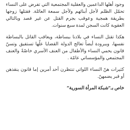
وجود أهلها الداعمين والعقلية المجتمعية التي تفرض على النساء
تحمّل الظلم لأجل أبنائهم ولأجل سمعة العائلة. فقتلها زوجها
بطريقة همجية وعوقب بجرم القتل عن غير قصد وبالتالي
العقوبة كانت السجن لمدة سبع سنوات.
هكذا تقتل النساء في بلادنا ببساطة، ويعاقب القاتل بالبساطة
نفسها، وببرودة أيضاً تعالج الدولة القضايا علّها تستفيق وتسنّ
قانون يحمي النساء والأطفال من العنف الأسري خاصّةً والعنف
المجتمعي والمؤسساتي عامّة .
كثيرات هنّ النساء اللواتي تنتظرن أحد أمرين إما قانون ينقذهن
أو قبر يضمهنّ.
خاص بـ”شبكة المرأة السورية”