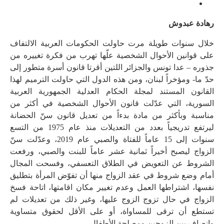
رهادة عبدوش
خلال سنوات طويلة مرت حاولت الحكومات العربية الالتفاف
على قوانين الأحوال الشخصية علّها تهرب من فكرة تغييره من
جذوره – عدا تونس والجزائر اللتين أقرتا قانون أسرة متطور إلى
حدّ ما- ومؤخراً لبنان، ومن هذه الدول التي حاولت الترميم لهذا
القانون المستند لمجلة الحكام العدلية الجمهورية العربية
السورية، التي عدّلت قانون الأحوال الشخصية في أكثر من
مناسبة وبأكثر من مادة بدءاً من تعديل قانون سنّ الحضانة
ليرتفع تدريجياً بعدد من التعديلات منذ عام 1975 من التسع
سنوات إلى 15 عاماً للفتاة والصبي عام 2019، وعدّلت سنّ
الزواج ليصبح أخيراً ثمانية عشر عاماً للبنت والصبي، ورفعت
الشروط عن التعويض في الطلاق التعسفي، وفسحت المجال
أمام وضع شروط في عقد الزواج منها أن تفوّض المرأة بتطليق
نفسها، اشتراطها العمل وعدم تغيير مكان اقامتها، اتاحة فسخ
الزواج في حال تزوج الزوج عليها، وغير ذلك من تعديلات لم
تستطع أن ترقى للمساواة، أو على الأقل لحقوق متساوية
وانصاف بين الزوجين ومصلحة الأطفال.