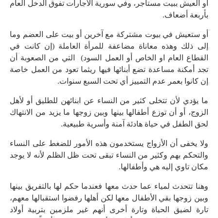
أو العيش ببيت مستأجر، وفي سورية الأجارات تفوق الدخل العام
بأربعة أضعاف.
أو ستعيش في بيوت مشتركة مع آخرين أو بيت على العضم وما
إلى ذلك وهذه معاناة مضاعفة للمرأة العاملة (إن كانت في
القطاع العام او الخاص أو العمل السود) التي من الصعوبة أن
تجد أمكنة مساعدة تضع أبنائها فيها ريثما تعود من العمل خاصة
إن كانوا بعمر عدم التمييز أي تحت السبع سنوات.
ما يؤدي لأن تتخلى كثير من النساء عن ابنائهن للطليق أو لأهل
الزوج، أو أن توزع أطفالها بينها وبين زوجها ما يزيد من الانتهاك
لحق الطفل في حياة هادئة آمنة وأسرية طبيعية.
ولا يخفى أن الأزواج يستخدمون هذه الأمور للضغط على النساء
والتحكم بهم وكثير من النساء تبقى تحت ظل الظلم لأنه لا يوجد
مكان تاوي إليه هي وأطفالها.
وهنا تتحدث لمياء عما حدث معها فعندما حكم لها بالتفريق بينها
وبين زوجها بقي الأطفال معها لكن أهلها رفضوا استقبالها معهم،
تارة لضيق الحياة وتارة أخرى أنهم غير ملزمين بتربية أولاد