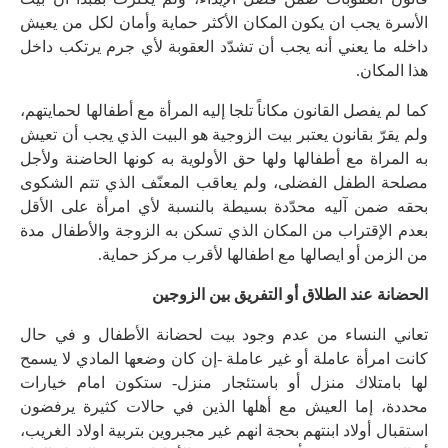
الأسرة يجب ان يكون المكان الأكثر حماية وأمان لكل من يعيش
داخله ما يعني أنه يجب أن تشدّد العقوبة لأي جرم يرتكب داخل
هذا المكان.
كما لم يفصل القانون مكاناً تلجا إليه المرأة مع أطفالها لحمايتهم،
ولم يقرّ بقانون يعتبر بيت الزوجية هو البيت الذي يجب أن تعيش
به المراة مع أطفالها ولها حق الأولوية به كونها الحاضنة ولأجل
مصلحة الطفل الفضلى، ولم يعاقب المعنّف الذي تتم الشكوى
بحقه ضمن آليه محدّدة بسيطة بالنسبة لأي امرأة على الأقل
بعدم الإقتراب من المكان الذي تسكن به الزوجة والأطفال مدة
من الزمن أو ايصالها مع اطفالها لأقرب مركز حماية.
الحضانة عند الطلاق أو التفريق بين الزوجين
تعاني النساء من عدم وجود بيت لحضانة الأطفال و في حال
كانت امرأة عاملة أو غير عاملة -إن كان وضعها المادي لا يسمح
لها بامتلاك منزل أو باستئجار منزل- ستكون امام خيارات
محددة، إما العيش مع أهلها الذين في حالات كثيرة يرفضون
استقبال أولاد ابنتهم بحجة انهم غير مجبروين بتربية اولاد الغريب،