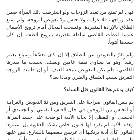
فهي لم تمنع من تعدد الزوجات ولو اشترطت ذلك المرأة ضمن
عقد زواجها، فلا غرامة ولا حبس ولا تعويض للزوجة، ولم تمنع
الطلاق بالإرادة المنفردة، وفسحت المجال أمام تزويج الأطفال
عندما اعطت للقاضي سلطة تقديرية بتزويج الطفلة إن كان
جسدها أنثوياً.
ولم تقرّ بالتعويض عن الطلاق إلا إن كان تعسّفاً وبمبلغ يعتبر
زهيداً وهو ما يساوي نفقة عامين ونصف، بحسب ما يقدرها
القاضي، فلم يكن التعويض نتيجة العنف، أو إن طلبت الزوجة
التفريق بسبب الشقاق والضرر. وماذا بعد؟
كيف يدعم هذا القانون قتل النساء؟
لم ينص القانون صراحةً على التفريق ومن ثمّ التعويض والغرامة
أو الحبس بين الزوجين في حال العنف النفسي أو الجسدي أو
الجنسي أو اللفظي إلا بحالة الأذية الواضحة على جسد المرأة،
وهذه الأذية لم يفرد لها قانون خاص يشدّد العقوبة بل اعتبرها
القانون كأي أذية يرتكبها أي غريبين ببعضهما بالشارع، نص عليها
قانون العقوبات ضمن فصل الإيذاء، ولم يكترث بمبدأ أن بيت