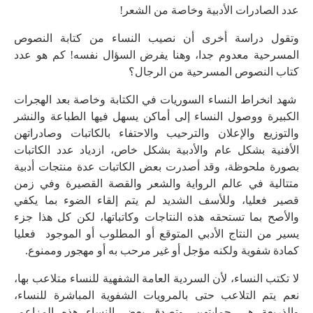
عدد الصادرات الأدبية وخاصة من الشعر!
وتقول دراسة أخرى أن نصيب النساء من كتابة النصوص
المسرحية معدوم جدا، وهنا يفرض السؤال نفسه! كم هو عدد
كتاب النصوص المسرحية من الرجال؟
شهد انخراط النساء السوريات في الكتابة وخاصة بعد الهجرات
الكبيرة ووصول النساء إلى أماكن يسهل فيها الطباعة والنشر
والتوزيع والإعلان والترحيب والاحتفاء بالكاتبات وصادراتهن
الأفنية بشكل عام والأدبية بشكل خاص، ازدياد عدد الكاتبات
بصورة ملحوظة، وقد أصدرت بعض الكاتبات عدة منتجات أدبية
متتالية في عالم الرواية والشعر والقصة القصيرة وفي زمن
قصير فعليا، وللأسف الشديد لم يتم إلقاء الضوء بما يكفي
والأصح بما تستحقه هذه النتاجات وكاتباتها، لكن كل هذا جزء
يسير من النتاج الأدبي المتوقع أو المطلوب أو الموجود فعليا
كمادة شفوية ولكنه مؤجل أو غير مرحب به أو مهجور وممنوع.
لا تكتب النساء، لأن السردية العامة الشفهية للنساء متلاعب بها،
نعم يتم التلاعب حتى بالمرويات الشفوية المباشرة للنساء،
والذريعة هي حمايتهن، وتصدق بعض النساء هذه المزاعم،