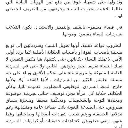
وتداولها حتى شفهيا، خوفا من دفع ثمن الهويات القاتلة التي
طالما تلاعبت بحيوات النساء وجردتهن من التعريف الحقيقي
لهن.
في فضاء مسموم بالعنف والتمييز والاستبداد، يكون التلاعب
بسرديات النساء مقصودا وموجها.
للحروب قواعد ذهبية، أولها تحويل النساء وسردياتهن إلى توابع
ملحقة بأصحاب القوة أو بأصحاب الحكاية الأصلية كما يردد أولي
الأمر، لا تملك النساء حكاياتهن حتى يكتبنها، هنا مكمن التمييز، لا
تملك النساء تعريفا لحيز وجودهن الخاص ولا حتى في السردية
العامة المنتهكة والمروية بناء على تحكم الأقوى وبناء على نية
مسبقة بطمس الكثير من السرديات ، لأنها كاشفة أولا، ولأنها
خارج النمط السردي التوظيفي المطلوب تعميمه ثانيا، وكأن
الحكاية، حكاية كل امرأة مجرد توصيف جنائي لجريمة موصوفة
ومحددة التوجه والشخصيات ومحكّمة مسبقا ومنجزة بسياق
مفروض، حتى الصياغة اللغوية باتت صياغة عامة ومتشابهة رغم
تبدلاتها الحقيقية ورغم تغييب شهادات أصحابها وصاحباتها رغما
عنهن، ونفي حضورهن كشاهدات حقيقيات أو كراويات للسردية
أصلا.