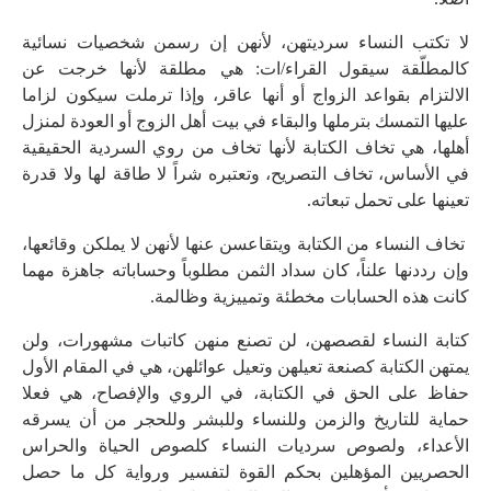
لا تكتب النساء سرديتهن، لأنهن إن رسمن شخصيات نسائية
كالمطلّقة سيقول القراء/ات: هي مطلقة لأنها خرجت عن
الالتزام بقواعد الزواج أو أنها عاقر، وإذا ترملت سيكون لزاما
عليها التمسك بترملها والبقاء في بيت أهل الزوج أو العودة لمنزل
أهلها، هي تخاف الكتابة لأنها تخاف من روي السردية الحقيقية
في الأساس، تخاف التصريح، وتعتبره شراً لا طاقة لها ولا قدرة
تعينها على تحمل تبعاته.
تخاف النساء من الكتابة ويتقاعسن عنها لأنهن لا يملكن وقائعها،
وإن رددنها علناً، كان سداد الثمن مطلوباً وحساباته جاهزة مهما
كانت هذه الحسابات مخطئة وتمييزية وظالمة.
كتابة النساء لقصصهن، لن تصنع منهن كاتبات مشهورات، ولن
يمتهن الكتابة كصنعة تعيلهن وتعيل عوائلهن، هي في المقام الأول
حفاظ على الحق في الكتابة، في الروي والإفصاح، هي فعلا
حماية للتاريخ والزمن وللنساء وللبشر وللحجر من أن يسرقه
الأعداء، ولصوص سرديات النساء كلصوص الحياة والحراس
الحصريين المؤهلين بحكم القوة لتفسير ورواية كل ما حصل