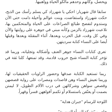
ويحصل، وكأنهم وحدهم مالكو الحياة وواهبيها.
سابقا قال شهريار: احكي يا شهرزاد كي يسلم رأسك من الذبح،
حكت شهرزاد واستفاضت، وبنت عوالم وأخيلة دامت حتى الآن
وستدوم لتفضح طبائع الصراعات على الحياة والمتحكمين بها،
تلاعبت شهرزاد بالزمن وكأنه مبني في جوهره على روايتها والآن
وفي كل وقت، قبل الحرب وبعدها، أثناء المقتلة وبعدها وقبلها
أيضا على النساء كتابة سرديتهن.
تعري كتابات النساء جوهر العنف وأشكاله وتجلياته، وربما قد
تؤخر كتابة النساء شبح حروب قادمة، وقد تمنعها، كلنا ثقة في
ذلك.
ربما تستعيد الكتابة صدقها وحضور الراويات الحقيقيات لها،
وربما تعيش النساء وهن قاصدات ومصرات على رواية قصصهن
وقصص سواهن وشركائهن في درب الآلام الطويل، لا ليمتن
بصمت أو يعنّفن باستسلام أو تكمم أفواههن قسراً وقهراً.
اللوحة للرسام “جبران هداية”
خاص بـ”شبكة المرأة السورية”