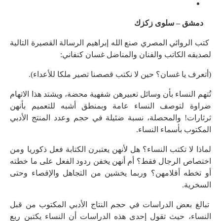
دمشق – سلوى زكزك
كتب الروائي المصري صنع الله إبراهيم الرسالة القصيرة التالية
لصديقه الكاتب والفنان والمناضل غسان كنفاني:
(أتعرف يا غسان؟ حين لا نكتب قصصنا تصير ملكا للأعداء).
تُتهم النساء بأن وسائل تعبيرهن شفهية محضة، ويشتد هذا الاتهام
ضراوة لتوصف النساء عامة وبمنطق أشبه للتعميم بأنهن
ثرثارات! والمحصلة، نسبة ضئيلة في حجم وعدد المنتج الأدبي
المكتوب بأسماء النساء.
لماذا لا تكتب النساء؟ هل لأنهن يعتبرن الكتابة فعل ذكوريا ومن
اختصاص الرجال فقط؟ أم أنهن يخفن ردود الفعل على ما خطته
أو تخطه أقلامهن؟ وربما يخشين من التجاهل والإقصاء وحتى
السخرية.
تبالغ بعض الدراسات في حجم النتاج الأدبي المكتوب من قبل
النساء، حيث تقول إحدى هذه الدراسات أن النساء يكتبن ربع