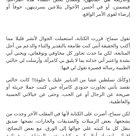
فيصمتن، أو في أحسن الأحوال يتلاعبن بسرديتهن، خوفاً أو
إرضاء لقوى الأمر الواقع.
تقول سماح: قررت الكتابة، استعملت الجوال لأنشر قليلا مما
أكتب والحقيقة أنني كنت طامعة بالتقدير والثناء والدعم من أجل
المتابعة، لكن ما حدث تجاوز كل مخاوفي وتوقعاتي، وبخني أبي
بشدة واعتبر أني خذلته بما لا يليق بي كامرأة، وأرسلت لي خالتي
الطبيبة رسالة قصيرة تقول لي فيها:
(وكأنك تسلطين عشا من الدبابير عليك يا حلوة)!! كانت خالتي
تقصد بأنني تجاوزت حدودي كامرأة حين كتبت جملا جريئة أو
صريحة عن الرجال أو عن الحب، وحتى عن خيالاتي الحسية
والعاطفية.
لكن سماح، أصرت على الكتابة لأنها في المقلب الآخر وجدت من
يشجعها، بعض الزميلات والصديقات والجارات، نصحها صديق
بنقل كل ما كتبته على جوالها إلى الورق، مع بعض النصائح،
إقرائي لنفسك أولا، كرري كتابة نفس المشاعر مرة ثانية