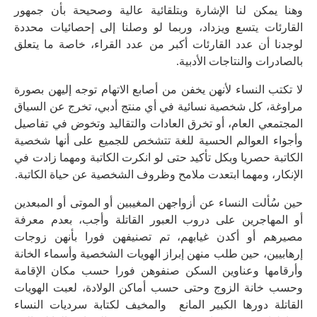
وهنا يمكن لنا الإشارة وبتلقائية عالية وصحيحة بأن جمهور
القارئات يتسع ويزداد، وربما لو وصلنا إلى إحصائيات محددة
لوجدنا أن عدد القارئات أكبر من عدد القراء، خاصة ما يتعلق
بالصادرات والنتاجات الأدبية.
لا تكتب النساء لأنهن يخفن من أصابع الاتهام توجه إليهن بصورة
مراوغة، كل شخصية نسائية في أي منتج أدبي، تخرج عن السياق
المجتمعي العام، أو تخرق العادات والتقاليد وتخوض في تفاصيل
وأجواء العوالم الحسية للغة تتشخص للجميع على أنها شخصية
الكاتبة حصريا وبكل تأكيد حتى لو انكرت الكاتبة ومهما زادت في
الإنكار، ومهما ابتعدت ملامح وظروف الشخصية عن حياة الكاتبة.
حين سُألت النساء عن أزواجهن المغيبين أو الموتى أو المبعدين
أو المهاجرين على دروب العبور القاتلة وأجب، بعدم معرفة
مصيرهم أو أكدن غيابهم، تم تصنيفهن فورا بأنهن زوجات
إرهابيين، حين طلب منهن إبراز الهويات الشخصية وأسماء الخانة
وأرقامها وعناوين السكن صنفوهن فورا حسب مكان الإقامة
وحسب خانة الزوج وحتى حسب أماكن الولادة، لعبت الهويات
القاتلة دورها الكبير المانع والمخيف لكتابة سرديات النساء