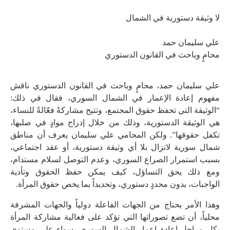
لا وثيقة دستورية في الشمال
علي سليمان حمد
محامٍ وباحث في القانون الدستوري
علي سليمان حمد، محامٍ وباحث في القانون الدستوري ناقش
مفهوم إعادة الإعمار في الشمال السوري، فقال في ذلك:
“الوثيقة التي تحفظ حقوق المجتمع، وتتيح مشاركةً فعّالةً للنساء،
هي الوثيقة الدستورية، وذلك من خلال إدراج موادٍ في صلبها،
تكفل حقوقها”. ولكن المحامي علي سليمان يعرف أن مناطق
شمال سورية لاتزال بلا أي وثيقة دستورية، أو عقد اجتماعي،
بسبب استمرار الصراع السوري، وعدم التوصل لسلام مستدام،
ومع ذلك يحق التساؤل، كيف يمكن حفظ الحقوق وتأدية
الواجبات، بدون محددٍ دستوري، وتحديداً بما يخص حقوق المرأة.
وهذا الأمر يحتاج من الجهات الفاعلة دولياً والجهات المشرفة
محلياً، أن تضع تصوراتها التي تؤكد على فعالية مشاركة المرأة
بكل مراحل إعادة إعمار الشمال السوري، سواء على مستوى