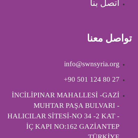
اتصل بنا
تواصل معنا
info@swnsyria.org
‎+90 501 124 80 27
İNCİLİPINAR MAHALLESİ -GAZİ
MUHTAR PAŞA BULVARI -
HALICILAR SİTESİ-NO 34 -2 KAT -
İÇ KAPI ‎NO:162 GAZİANTEP
TÜRKİYE