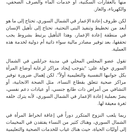
منها بالعقارات السكنية، أو خدمات الماء والصرف الصحفي،
والكهرباء، والغاز.
لكن ظروف إعادة الإعمار في الشمال السوري، تحتاج إلى ما هو
أبعد من تخطيط وتنفيذ البنى التحتية، تحتاج إلى تأهيل الإنسان
في منطقة إعادة الإعمار، وهذا التأهيل يرتبط بشروط يجب
تحققها، بعد توفير مصادر مالية سواء ذاتية أم دولية لخدمة هذه
العملية.
تقول عضو المجلس المحلي في مدينة جرابلس في الشمال
السوري خولة علي: “يتوجب إيجاد مراكز لرعاية أوضاع المرأة
بكل جوانبها النفسية والتعليمية أولاً”. لكن إهمال ضرورة توفير
مراكز صحية تتعلق بقطاع النساء، مثل الصحة الانجابية، أو
التشافي من أمراض ذات طابع جنسي، أو عيادات دعم نفسي،
يضرّ بعملية إعادة الإعمار في الشمال السوري، لأنه يترك خلفه
ثغرة معيقة لها.
ربما يلعب النزوح المتكرر دوراً في إعاقة انخراط المرأة في
الشمال السوري، وهناك كثير من النساء يفتقدن في المخيمات
إلى أوليّات الحياة، حيث هناك غياب للخدمات الصحية والتعليمية