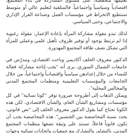
تعليمها منخفضة، على مستوى المشاركة في بناء المجتمع،
اقتصادياً وسياسياً واجتماعياً. فالمتلقية لتعليم عالي أو متوسط
تستطيع الانخراط في مؤسسات العمل وصناعة القرار الإداري
والاجتماعي، وحتى السياسي.
لذلك تبدو مقولة مشاركة المرأة بإعادة الإعمار، مقولة رغبوية
إذا لم ترتبط بوجود أو توفير ظروف تأهيل علمي وعملي للمرأة
التي تشكل نصف طاقة المجتمع المهدورة.
الدكتور معروف الخلف أكاديمي وباحث اقتصادي، ومدرّس في
جامعات الشمال السوري، يرى أنه “يجب إتاحة مشاركة فعالة
للنساء من خلال إعدادهن سياسياً واقتصادياً واجتماعياً، من خلال
الجامعات والمؤسسات التعليمية ومنظمات المجتمع المدني
والمجالس المحلية”.
ويمكن الذهاب إلى أطروحة ضرورة توفر “كوتا نسائية” في كل
مؤسسات ومشاريع الشأن العام، والشأن الاقتصادي، لكن هذه
الكوتا تحتاج كما يقول الدكتور معروف الخلف إلى “نص قانوني،
يحدد نسبة المحاصصة بين الجنسين”. هذه المحاصصة يجب أن
تكون قانوناً فاعلاً، تستند على وثيقة تضعها منظمات المجتمع
المدني، بالتشاور والتشارك مع جمعيات واتحادات نسائية وجهات