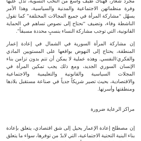
مجرد شعار، فهناك طيف واسع من النخب النسوية، تدل عليها
وفرة منظماتهن الاجتماعية والمدنية والسياسية، وهذا الأمر
يسهّل “مشاركة المرأة في جميع المجالات المختلفة” كما تقول
الناشطة وفاء، وتضيف “نحتاج إلى نصوص تساهم في الحماية
القانونية، التي توجب مشاركة النساء بنسبٍ محددة مسبقاً”.
إن مشاركة المرأة السورية في الشمال في إعادة إعمار
المنطقة، يحتاج إلى النهوض بواقعها على المستويين المادي
والفكري/النفسي. وهذه عملية لا يمكن أن تتم بدون تزامن بناء
الإنسان السوري الجديد، ومع ذلك يجب تمكين المرأة في
المجلات السياسية والقانونية والتعليمية والاجتماعية
والاقتصادية، بحيث تصير شريكاً جدياً في صناعة مستقبل بلادها
ومنطقتها وأسرتها.
مراكز الرعاية ضرورة
إن مصطلح إعادة الإعمار يحيل إلى شق اقتصادي، يتعلق بإعادة
بناء البنية التحتية الاجتماعية، التي لابدّ من توفرها، سواء ما يتعلق