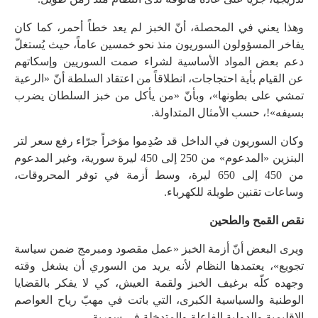
وهذا يعني في المحصلة، أنّ الخبز لم يعد خطاً أحمر، كما كان
يفاخر المسؤولون السوريون منذ نحو خمسين عاماً، حيث يُستغلّ
دعم بعض المواد الأساسية لشراء صمت السوريين وإسكاتهم
عن القيام بأية احتجاجات، انطلاقاً من اعتقاد السلطة أنّ «الرعية
تمشي على بطونها»، وبأنّ «من يأكل من خبز السلطان يضرب
بسيفه»!، حسب الأمثال المتداولة.
وكان السوريون في الداخل قد صُدِموا مؤخراً جرّاء رفع سعر لتر
البنزين «المدعوم» من 250 إلى 450 ليرة سورية، وغير المدعوم
من 450 إلى 650 ليرة، وسط أزمة في توفر المحروقات،
وساعات تقنين طويلة للكهرباء.
نقص القمح والطحين
ويرى البعض أنّ أزمة الخبز «عمل مقصود ومبرمج ضمن سياسة
تجويع»، يعتمدها النظام لأنه يريد من السوري أن يشغل وقته
وجهده كلّه برغيف الخبز ولقمة العيش، كي لا يفكر بالقضايا
الوطنية والسياسية الكبرى، التي باتت في مهبّ رياح العواصم
الإقليمية والدولية الفاعلة والمتدخلة في سورية.