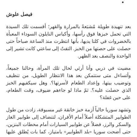
فيصل علوش
بعد تنهيدة طويلة مُشبَعةً بالمرارة والقهر؛ أقسمت تلك السيدة
التي تحمل خبزها فوق رأسها، وأكياس النايلون السوداء المعبأة
بالخضروات في كلتا يديها، بأنها انتظرت منذ الساعة صباحاً حتى
حصلت على حصتها من الخبز. التفتُ إلى ساعتي كانت تشير إلى
الواحدة والنصف بعد الظهر.
مضيت في دربي وأنا أرثي لحال تلك المرأة، وحالنا جميعاً،
وأتساءل متى ستتمكن بعد هذا الانتظار الطويل، من تنظيف
وتوضيب بيتها، وإعداد الطعام لأسرتها؟. وهل سيكفيهم الخبز
الذي حصلت عليه؟. ثمّ ماذا لو جاءهم ضيوف، وقت الطعام،
على حين غفلة؟
وتشهد سوريا حالياً أزمة خبز خانقة غير مسبوقة، زادت من طول
الطوابير المتشكلة أصلاً أمام الأفران، لتنضاف إلى طوابير الغاز
والسكر والرز، فضلاً عن طوابير السيارات أمام محطات البنزين،
حتى أضحت سوريا «بلد الطوابير» بامتياز، كما بات يُطلق عليها