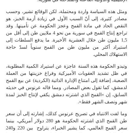
ومثل هذه السياسة واردة ومحتملة، لكن الوقائع تشير، وحسب
مصادر كثيرة، إلى أنّ السبب الأول في زيادة أزمة الخبز، هو
النقص الحاد في مادة القمح وعجز الحكومة عن تأمينها. وقد
تراجع إنتاج القمح في سورية من نحو 4 ملايين طن إلى أقل من
1,5 مليون طن خلال العشرية الأخيرة. ما يدفع السلطات إلى
استيراد أكثر من مليون طن من القمح سنوياً لسدّ حاجة
الاستهلاك المحلي.
وتبدو الحكومة هذه السنة عاجزة عن استيراد الكمية المطلوبة،
في ظل تشديد العقوبات الأميركية وفراغ خزينتها من العملة
الصعبة، إضافة إلى امتناع الإدارة الذاتية (الكردية) عن بيع القمح
لدمشق، كما تقول بعض المصادر. ومما قاله عرنوس في حديثه
السابق، إن «القمح الذي اشترته دمشق يكفي لإنتاج الخبز لمدة
شهر ونصف الشهر فقط».
وما لفت الانتباه في تصريح عرنوس كذلك، إشارته إلى أن سعر
طن القمح الذي اشترته الحكومة هو 280 دولار أمريكي، بينما
سعر القمح العالمي، كما يشير الخبراء، يتراوح بين 220 و240