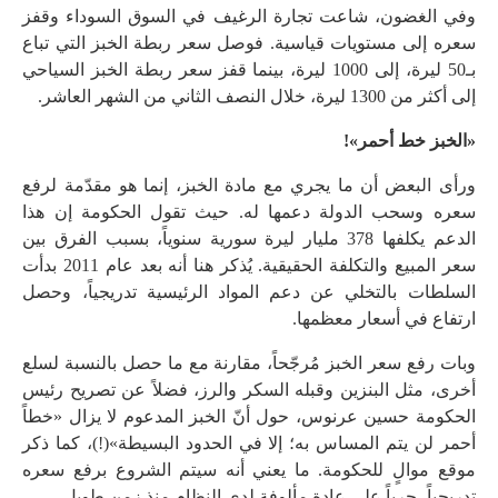
وفي الغضون، شاعت تجارة الرغيف في السوق السوداء وقفز
سعره إلى مستويات قياسية. فوصل سعر ربطة الخبز التي تباع
بـ50 ليرة، إلى 1000 ليرة، بينما قفز سعر ربطة الخبز السياحي
إلى أكثر من 1300 ليرة، خلال النصف الثاني من الشهر العاشر.
«الخبز خط أحمر»!
ورأى البعض أن ما يجري مع مادة الخبز، إنما هو مقدّمة لرفع
سعره وسحب الدولة دعمها له. حيث تقول الحكومة إن هذا
الدعم يكلفها 378 مليار ليرة سورية سنوياً، بسبب الفرق بين
سعر المبيع والتكلفة الحقيقية. يُذكر هنا أنه بعد عام 2011 بدأت
السلطات بالتخلي عن دعم المواد الرئيسية تدريجياً، وحصل
ارتفاع في أسعار معظمها.
وبات رفع سعر الخبز مُرجّحاً، مقارنة مع ما حصل بالنسبة لسلع
أخرى، مثل البنزين وقبله السكر والرز، فضلاً عن تصريح رئيس
الحكومة حسين عرنوس، حول أنّ الخبز المدعوم لا يزال «خطاً
أحمر لن يتم المساس به؛ إلا في الحدود البسيطة»(!)، كما ذكر
موقع موالٍ للحكومة. ما يعني أنه سيتم الشروع برفع سعره
تدريجياً، جرياً على عادة مألوفة لدى النظام منذ زمن طويل.