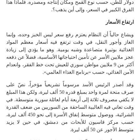
دولار للطن، حسب نوع القمح ومكان إنتاجه ومصدره. فلماذا هذا
الفرق الكبير في السعر، وإلى أين يذهب؟.
ارتفاع الأسعار
ويشاع حالياً أن النظام يعتزم رفع سعر ليس الخبز وحده، وإنما
الغاز وأجور النقل، في وقت ترتفع فيه أسعار معظم المواد
الغذائية بوتيرة متصاعدة وشبه يومية. وهو ما يؤدي إلى زيادة
عجز ملايين الأسر عن تأمين احتياجاتها الأساسية، فضلاً عن دفعه
أكثر من 9 ملايين مواطن سوري للعيش تحت خط الفقر، وانعدام
الأمن الغذائي، حسب «برنامج الغذاء العالمي».
وقد أصدر الرئيس الأسد مرسوماً تشريعياً مؤخراً، نصّ على
صرف منحة لمرة واحد بمبلغ قدره 50 ألف ليرة، ولكن هذا المبلغ
لا يكفي مصروف ثلاثة إلى أربعة أيام لعائلة سورية متوسطة. في
وقت تعاني فيه الغالبية الساحقة من السوريين من ضعف القدرة
الشرائية، ووصول متوسط إنفاق الأسرة إلى نحو 450 ألف ليرة،
حسب مركز قاسيون للأبحاث من دمشق، في حين لا يزيد
متوسط الأجور عن 50 ألف ليرة.