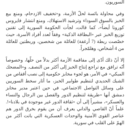
السوريون.
وفي محاولة بائسة لحلّ الأزمة، و«تخفيف الازدحام، ومنع بيع
الخبز بالسوق السوداء وترشيد الاستهلاك، ومنع انتشار فايروس
كورونا أيضاً»، كما قالت، لجأت الحكومة السورية إلى تقنين
توزيع الخبز عبر «البطاقة الذكية» وفقاً لعدد أفراد الأسرة، حيث
خصّصت ربطة (7 أرغفة) للعائلة من شخصين، وربطتين للعائلة
من 4 أشخاص، وهلمّجراً.
إلا أنّ ذلك أدّى إلى مفاقمة الأزمة أكثر بدلاً من حلّها، وخصوصاً
أنّه ترافق مع تراجع إنتاج الخبز إلى أكثر من النصف. و«المضحك
المبكي» في الأمر، هو لجوء مخابز حكومية إلى نصب أقفاص من
الشبك الحديدي لتنظيم طوابير الخبز، ما أثار سخط السوريين
على وسائل التواصل الاجتماعي. في حين اعتبر مدير مخابز
دمشق أنها «طريقة لتنظيم الدور والفصل بين الرجال والنساء
والعسكر»، مشيراً إلى أن «ثقافة الدور غير موجودة في بلادنا»!.
علماً أنّ القاصي والداني يعرف أن من يقوم بخرق الدور هم
عناصر القوى الأمنية والوحدات العسكرية التي باتت أكثر من
الهمّ على القلب في سورية.