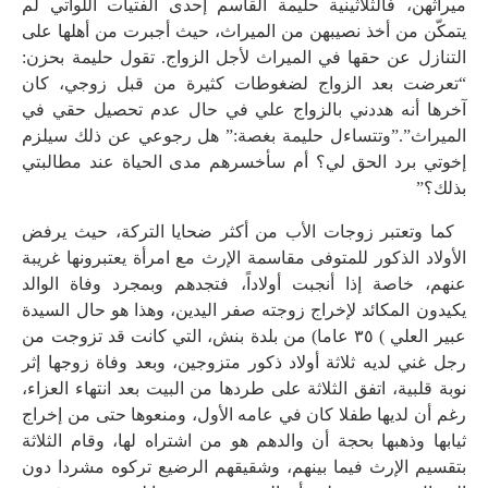
ميراثهن، فالثلاثينية حليمة القاسم إحدى الفتيات اللواتي لم
يتمكّن من أخذ نصيبهن من الميراث، حيث أجبرت من أهلها على
التنازل عن حقها في الميراث لأجل الزواج. تقول حليمة بحزن:
“تعرضت بعد الزواج لضغوطات كثيرة من قبل زوجي، كان
آخرها أنه هددني بالزواج علي في حال عدم تحصيل حقي في
الميراث”.”وتتساءل حليمة بغصة:” هل رجوعي عن ذلك سيلزم
إخوتي برد الحق لي؟ أم سأخسرهم مدى الحياة عند مطالبتي
بذلك؟”
كما وتعتبر زوجات الأب من أكثر ضحايا التركة، حيث يرفض
الأولاد الذكور للمتوفى مقاسمة الإرث مع امرأة يعتبرونها غريبة
عنهم، خاصة إذا أنجبت أولاداً، فتجدهم وبمجرد وفاة الوالد
يكيدون المكائد لإخراج زوجته صفر اليدين، وهذا هو حال السيدة
عبير العلي ) ٣٥ عاما) من بلدة بنش، التي كانت قد تزوجت من
رجل غني لديه ثلاثة أولاد ذكور متزوجين، وبعد وفاة زوجها إثر
نوبة قلبية، اتفق الثلاثة على طردها من البيت بعد انتهاء العزاء،
رغم أن لديها طفلا كان في عامه الأول، ومنعوها حتى من إخراج
ثيابها وذهبها بحجة أن والدهم هو من اشتراه لها، وقام الثلاثة
بتقسيم الإرث فيما بينهم، وشقيقهم الرضيع تركوه مشردا دون