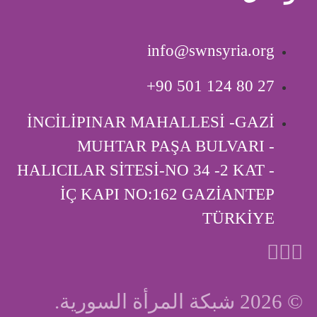
info@swnsyria.org
‎+90 501 124 80 27
İNCİLİPINAR MAHALLESİ -GAZİ
MUHTAR PAŞA BULVARI -
HALICILAR SİTESİ-NO 34 -2 KAT -
İÇ KAPI ‎NO:162 GAZİANTEP
TÜRKİYE
© 2026 شبكة المرأة السورية.