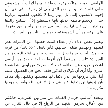
الأراضي أصبحوا يمتلكون ثروات طائلة، بينما لازلت أنا وشقيقتي
نعاني قلة ذات اليد، والفقر الذي يأبى ان يفارقنا، في حين أن
إخوتنا لايلتفتون إلينا، بل إنهم ربما لا يكلفون أنفسهم بزيارتنا
حتى”. وتختتم فاطمة حديثها بأنها لاتستطيع إلا أن تسامح والدها
ووالدتها التي كان لها دور أيضاً في حرمانها وأختها من حقهما،
على الرغم من أن الشريعة تمنع حرمان البنات من الميراث.
ويعتبر بعض الآباء بأن إعطاء البنت حصتها من الميراث هدر
لتعبهم وجهدهم طيلة حياتهم، فأبو باسل ( 66عاماً) من قرية
حربنوش أجاب حينما سئل عن سبب حرمان ابنته الوحيدة من
الميراث: “لست مستعداً لأن أفرط بقطعة واحدة من أرضي
لشخص غريب عن العائلة، فقط لأنه متزوج من ابنتي، هذا شقاء
عمري وأنا أرى أن لأولادي الذكور فقط الحق في الحصول عليه،
أما ابنتي فزوجها هو الذي يكفل لها معيشتها ونفقتها، وأنا متأكد
بأن إخوتها لن يتخلوا عنها في حال لا قدر الله وأصاب زوجها
مكروه ما”.
وتتعدد أساليب حرمان الفتيات من ميراثهن الشرعي، فالكثير
من الأهالي يحرمون بناتهم من الزواج إلا في حال التنازل عن