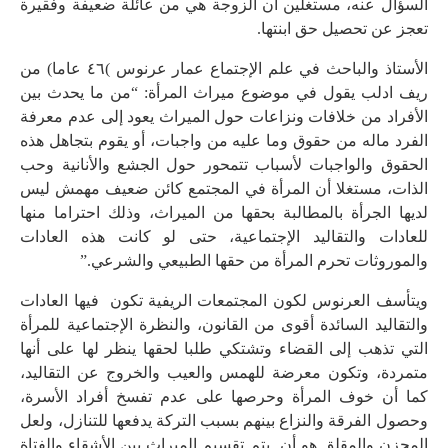
السؤال عنه، مستغلين أن الزوجة هي من عائلة ضعيفة وفقيرة
تعجز عن تحصيل حق ابنتها.
الأستاذ والباحث في علم الإجتماع عمار عرنوس )٤٦ عاما) من
ريف ادلب يقول في موضوع ميراث المرأة: “من ما يحدث بين
الأفراد من خلافات ونزاعات حول الميراث يعود إلى عدم معرفة
الفرد ماله من حقوق وما عليه من واجبات، أو يقوم بتجاهل هذه
الحقوق والواجبات لأسباب تتمحور حول الجشع والأنانية وحب
الذات، مستغلا أن المرأة في المجتمع كائن ضعيف مهمش ليس
لديها الجرأة بالمطالبة بحقها من الميراث، وذلك احتراما منها
للعادات والتقاليد الإجتماعية، حتى لو كانت هذه العادات
والموروثات تحرم المرأة من حقها الطبيعي والشرعي.”
ويتأسف العرنوس لكون المجتمعات الريفية تكون فيها العادات
والتقاليد السائدة أقوى من القانون، والنظرة الإجتماعية للمرأة
التي تذهب إلى القضاء وتشتكي طلبا لحقها ينظر لها على أنها
متمردة، وتكون معرضة للهمس والعيب والخروج عن التقاليد،
كما أن خوف المرأة وحرصها على عدم تفسخ أفراد الأسرة،
وحصول الفرقة والنزاع بينهم بسبب التركة يدفعها للتنازل، ولعل
المحزن والمقلق هو أن يتم تقسيم الميراث بين الأشقاء والفتاة