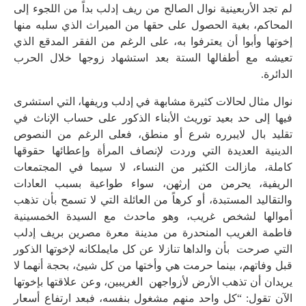
لم تجد الأربعينية نوال الصالح من ريف إدلب بداً من اللجوء إلى
المحاكم، بغية الحصول على حقها من الميراث الذي سلبه منها
إخوتها وأبوا أن يعترفوا به، على الرغم من الفقر المدقع الذي
تعيشه مع أطفالها الستة بعد استشهاد زوجها خلال الحرب
الدائرة.
نوال مثال لحالات كثيرة مشابهة في إدلب وريفها، التي استشرى
فيها إلى حد بعيد توريث الأبناء الذكور على حساب الإناث في
تقليد بال لايبرره شرع أو منطق، فعلى الرغم من النصوص
الدينية العديدة التي وردت لإنصاف المرأة وإعطائها حقوقها
كاملة، مازالت الكثير من النساء، لا سيما في المجتمعات
الريفية، يحرمن من إرثهن، سواء طواعية بسبب العادات
والتقاليد المستبدة، أو كرهاً من العائلة التي لا تسمح بأن تذهب
أموالها لشخص غريب، وهو ماحدث مع السيدة الخمسينية
فاطمة الغريب المنحدرة من مدينة معرة مصرين بريف إدلب
التي صرحت بأن والداها تنازلا عن كل مايملكانه لإخوتها الذكور
قبل وفاتهم، بينما حرمت هي وأختها من كل شيئ، بحجة أنهما لا
يريدان أن تذهب الأرض لأزواجهن الغريبين، وعن علاقتها بإخوتها
الآن تقول: “كل واحد منهم مشغول بنفسه، فبعد ارتفاع أسعار