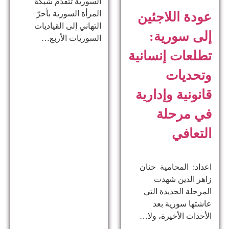
السورية تتقدّم شبكة
المرأة السورية بأحرّ
عودة اللاجئين
التهاني إلى القياديات
إلى سورية:
السوريات الأربع…
تطلعات إنسانية
وتحديات
قانونية وإدارية
في مرحلة
التعافي
اعداد: المحامية حنان
زاهر الدين ​شهدت
المرحلة الجديدة التي
عاشتها سورية بعد
الأحداث الأخيرة، ولا…