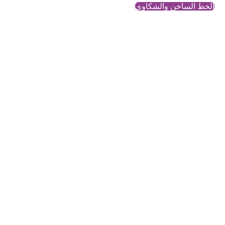
الخط الساخن والشكاوي
الدستور السوري
محتوى معرفي وتحليلي حول
قضايا النساء والمجتمع