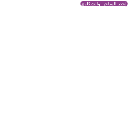
الخط الساخن والشكاوي
الحرب في سوريا
محتوى معرفي وتحليلي حول
قضايا النساء والمجتمع