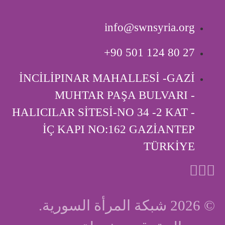
info@swnsyria.org
‎+90 501 124 80 27
İNCİLİPINAR MAHALLESİ -GAZİ
MUHTAR PAŞA BULVARI -
HALICILAR SİTESİ-NO 34 -2 KAT -
İÇ KAPI ‎NO:162 GAZİANTEP
TÜRKİYE
© 2026 شبكة المرأة السورية.