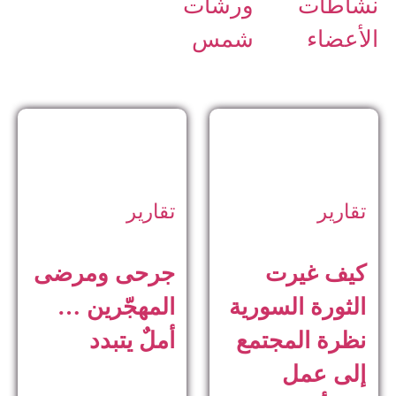
نشاطات
ورشات
الأعضاء
شمس
تقارير
تقارير
كيف غيرت
جرحى ومرضى
الثورة السورية
المهجّرين …
نظرة المجتمع
أملٌ يتبدد
إلى عمل