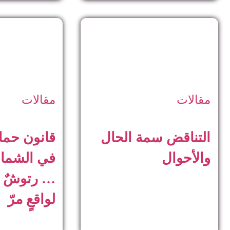
مقالات
مقالات
التناقض سمة الحال
قانون حماي
والأحوال
في الشمال
… رتوشٌ تج
لواقعٍ مرّ