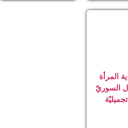
ة المرأة
 السوريّ
ميليّة