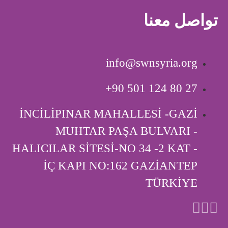
تواصل معنا
info@swnsyria.org
‎+90 501 124 80 27
İNCİLİPINAR MAHALLESİ -GAZİ
MUHTAR PAŞA BULVARI -
HALICILAR SİTESİ-NO 34 -2 KAT -
İÇ KAPI ‎NO:162 GAZİANTEP
TÜRKİYE