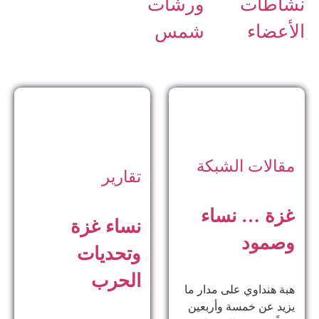
نشاطات
ورشات
الأعضاء
شمس
مقالات الشبكة
تقارير
غزة … نساء
نساء غزة
وصمود
وتحديات
الحرب
هبة هنداوي على مدار ما
يزيد عن خمسة وأربعين