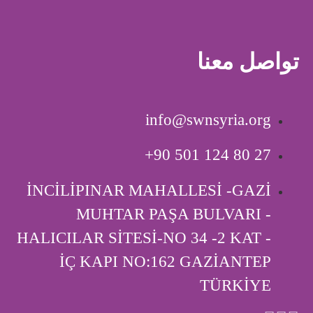
تواصل معنا
info@swnsyria.org
‎+90 501 124 80 27
İNCİLİPINAR MAHALLESİ -GAZİ
MUHTAR PAŞA BULVARI -
HALICILAR SİTESİ-NO 34 -2 KAT -
İÇ KAPI ‎NO:162 GAZİANTEP
TÜRKİYE