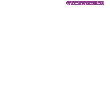
الخط الساخن والشكاوي
ورشات شمس
محتوى معرفي وتحليلي حول
قضايا النساء والمجتمع