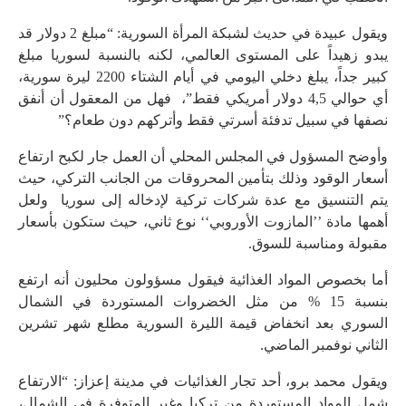
ويقول عبيدة في حديث لشبكة المرأة السورية: “مبلغ 2 دولار قد
يبدو زهيداً على المستوى العالمي، لكنه بالنسبة لسوريا مبلغ
كبير جداً، يبلغ دخلي اليومي في أيام الشتاء 2200 ليرة سورية،
أي حوالي 4,5 دولار أمريكي فقط”، فهل من المعقول أن أنفق
نصفها في سبيل تدفئة أسرتي فقط وأتركهم دون طعام؟”
وأوضح المسؤول في المجلس المحلي أن العمل جار لكبح ارتفاع
أسعار الوقود وذلك بتأمين المحروقات من الجانب التركي، حيث
يتم التنسيق مع عدة شركات تركية لإدخاله إلى سوريا ولعل
أهمها مادة ’’المازوت الأوروبي‘‘ نوع ثاني، حيث ستكون بأسعار
مقبولة ومناسبة للسوق.
أما بخصوص المواد الغذائية فيقول مسؤولون محليون أنه ارتفع
بنسبة 15 % من مثل الخضروات المستوردة في الشمال
السوري بعد انخفاض قيمة الليرة السورية مطلع شهر تشرين
الثاني نوفمبر الماضي.
ويقول محمد برو، أحد تجار الغذائيات في مدينة إعزاز: “الارتفاع
شمل المواد المستوردة من تركيا وغير المتوفرة في الشمال،