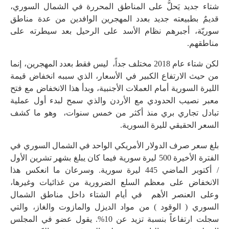
شتاء جديد يَحلُّ على المناطق المحررة في الشمال السوري،
قديمٌ بطبيعته جديد بعدد المهجرين الوافدين من عدة مناطق
سوريّة، أجبرهم نظام الأسد على الرحيل بعد سيطرته على
مناطقهم.
لكن شتاء عام 2018 مختلف جداً، ليس فقط بعدد المهجرين، إنما
من حيث الارتفاع الكبير في الأسعار، الذي سببه انخفاض قيمة
الليرة السورية أمام العملات الأجنبية، وبدأ هذا الانخفاض مع فتح
معبر نصيب الحدودي مع الأردن والذي سمح لبدء أول عملية
تبادل تجاري بري منذ أكثر من خمس سنوات، وهو ما كشف
السعر الحقيقي لليرة السورية.
بلغ سعر صرف الدولار الأمريكي الواحد في الشمال السوري في
الفترة الأخيرة 500 ليرة سورية فيما كان يبلغ بشهر تشرين الأول
/ أكتوبر الماضي 445 ليرة سورية. وسرعان ما انعكس هذا
الانخفاض على معظم السلع الضرورية من غذائيات وغيرها،
وعلى العنصر الأهم في أيام الشتاء داخل مناطق الشمال
السوري ( الوقود ) من مواد الديزل والمازوت والغاز، والتي
سجلت ارتفاعاً بنسبة تزيد عن 10%. يقول عضو في المجلس