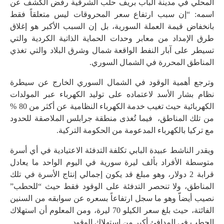
المحلي في مدينة الباب بريف حلب الشرقية رفض الكشف عن
اسمه: “إن سبب ارتفاع سعر المحروقات ليس متعلقاً فقط
بانخفاض قيمة العملة السورية، بل إن السبب الأكبر هو إغلاق
طرق الإمداد من معابر وحدات الحماية الذاتية الكردية والتي
تسيطر على آبار النفط الواقعة شمال وشرق البلاد والتي تغذي
المناطق المحررة في الشمال السوري.
وترجع أهمية الوقود في الشمال السوري الخارج عن سيطرة
نظام بشار الأسد لاعتماده على توليد الكهرباء عبر المولدات
الكهربائية حيث تغيب خدمة الكهرباء النظامية عن أكثر من 80 %
من تلك المناطق، فيما تُغذى منطقة جرابلس الملاصقة للحدود
مع تركيا بالكهرباء المدعومة من الحكومة التركية.
ويقدر الناشط عبيدة البابي تكلفة التدفئة الاعتيادية في أي أسرة
متوسطة الأفراد بألف ليرة سورية في اليوم الواحد ما يعادل
قرابة 2 دولار، وهو مبلغ قد يكون إجمالي إنتاج الأسرة في تلك
المناطق، ولا تنحصر التدفئة على الوقود فقط حيث “للحطب”
نصيب أيضاّ وهو ما سجل ارتفاعاً بسعره عن سوابقه من السنين
الفائتة، حيث بلغ سعر الكيلو 70 ليرة، ومن المعلوم أن استهلاك
الحطب في المدافئ أكبر من استهلاك الوقود.