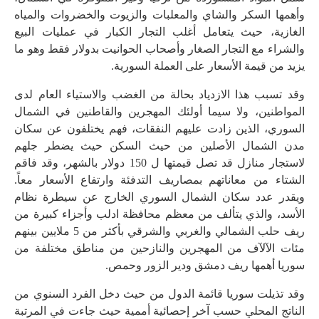
وأهمها السكر والشاي والمعلبات والزيوت والخضروات والمياه
الغازية، حيث يتعامل أغلب التجار الكبار في عمليات البيع
والشراء مع التجار الصغار وأصحاب الحوانيت بدولار فقط وهو ما
يزيد من قيمة الأسعار على العملة السورية.
وقد تسبب هذا الازدياد بحالة من الغضب والاستياء العام لدى
المواطنين، ولا سيما أولئك المهجرين والقاطنين في الشمال
السوري، الذين زادت عليهم النفقات، فهم يختلفون عن سكان
مدن الشمال الأصلين من حيث السكن حيث يضطر جلهم
لاستجار منازل قد تصل قيمتها ل 150 دولار بالشهر، وقد فاقم
الشتاء من معاناتهم بمصاريف التدفئة وارتفاع الأسعار معاً.
ويقدر عدد سكان الشمال السوري الخارج عن سيطرة نظام
الأسد، والذي يتألف من معظم محافظة ادلب وأجزاء كبيرة من
ريف حلب الشمالي والغربي والشرقي بأكثر من 5 ملايين بينهم
مئات الآلآف من المهجرين والنازحين من مناطق مختلفة من
سوريا أهمها ريف دمشق ودير الزور وحمص.
وقد تذيلت سوريا قائمة الدول من حيث دخل الفرد السنوي من
الناتج المحلي حسب آخر إحصائية أممية حيث جاءت في المرتبة