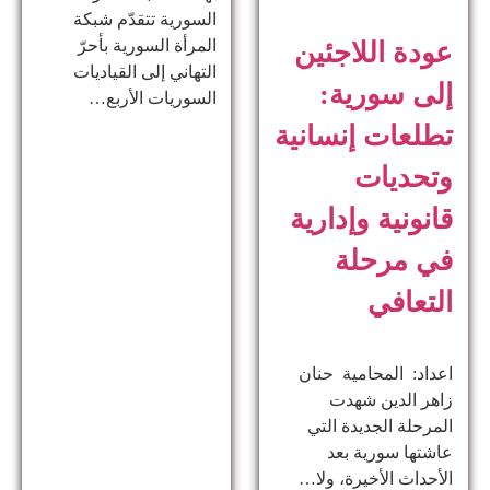
السورية تتقدّم شبكة
المرأة السورية بأحرّ
عودة اللاجئين
التهاني إلى القياديات
إلى سورية:
السوريات الأربع…
تطلعات إنسانية
وتحديات
قانونية وإدارية
في مرحلة
التعافي
اعداد: المحامية حنان
زاهر الدين ​شهدت
المرحلة الجديدة التي
عاشتها سورية بعد
الأحداث الأخيرة، ولا…