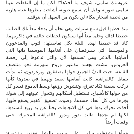
عروستك سلمى، شوف ما أحلاها”! لكن ما إن التقطت عينا
سلمى صورته وقبل أن تسمع صوته، أشاحت بنظرها عنه، هاربة
من لحظة انفجار ببكاء لن يكون من السهل أن يتوقف.
منذ خطبها قبل سبع سنوات وهي تحلم أن يدخلا معاً تلك الصالة،
خططا لذلك وحلما معاً أنها ستكون لحظات خالدة في ذاكرتيهما.
كانا قد خططا لهذه الليلة بكل تفاصيلها: الثوب والمدعوون
والموسيقا التي سيرقصان على أنغامها. الموسيقا ذاتها التي
أصابتها بالذعر وهي تسمعها الآن والتي تدعوها إلى رقصة
العروس. مشت بجسد مذعور وروح منهزمة نحو منتصف
القاعة، حيث التفّ الجميع حولها يصفقون ويزغردون، ثم بدأت
تتمايل كالفراشة. كانت أنفاسها تصعد وتهبط في صدرها كأنها
تركب سفينة تكاد تغرق، وتتشوش رؤيتها وسط الدموع فيبدو كل
من حولها كالأشباح، تستطيل أشكالهم وتتحول عيونهم إلى شوك
يخِزها في كل أنحاء جسدها، وصوت تصفيق أكفهم يصفع قلبها.
أخذت تحرك يدها في كل الاتجاهات بحثاً عن يد ربيع لتسندها،
لكنها لم تجدها. ظلت تدور وتدور كالفراشة المحترقة حتى
وقعت أرضاً.
فجأة استيقظت سلمى على صوت والدتها، قفزت مذعورة: