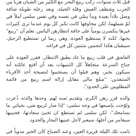
قبل ثلاث سنوات، ركب ربيع البحر مع الكثير من الشبان هرباً من
الحرب وشظف العيش وقلة الحيلة، وبعد رحلة طويلة شاقة
وصل بلاداً بعيدة وبدأ ينمّي في نفسه وفي نفس سلمى أملاً في
لمّ شملهما، لكن مخاوفها كانت تكبر كل يوم عندما ترى كثيرات
غيرها ينكسرن يومياً على حافة انتظارهن اليائس. تعلم أن “ربيع”
يحبها، لكنه لا يستطيع العودة، وهي ربما لن تستطيع الرحيل.
سيبقيان هكذا كنجمين مثبتين كل في فراغه.
العاشق في قلب ربيع ما عاد يطيق الانتظار، فقرر العودة على
جناح السرعة متجاهلاً كل التنبيهات بعد أن أقنع عائلته أنه
سيكون بخير، وهم قبلوا أن يستجيبوا لنصيحة أحد الأقرباء
المتنفذين: “مبلغ مالي مقابل إزالة اسم ربيع من قائمة
المطلوبين على الحدود”.
والده قرر رهن الكرم، وتقديم ثمنه لهم. وحدها والدته ذُعرت
ولوّحت بإصبعها في وجه سلمى: “إذا صار لربيع شي، بحياتي ما
بسامحك”، لكن سلمى لم تستطع ان تخبئ سعادتها، فحبيبها
سيغامر من أجلها، سيعبر لأجل عينيها البحار والحدود.
نامت تلك الليلة قريرة العين، وعند الصباح كان الخبر مدوياً في