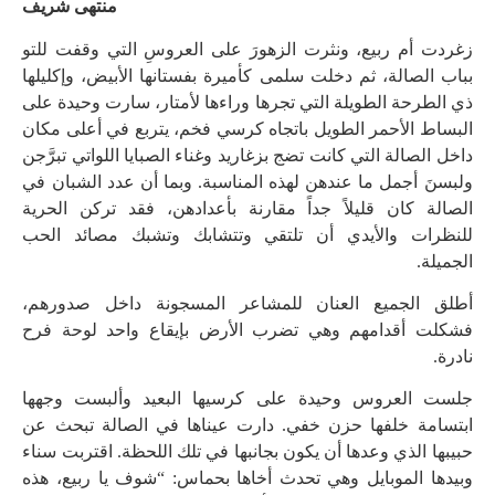
منتهى شريف
زغردت أم ربيع، ونثرت الزهورَ على العروسِ التي وقفت للتو
بباب الصالة، ثم دخلت سلمى كأميرة بفستانها الأبيض، وإكليلها
ذي الطرحة الطويلة التي تجرها وراءها لأمتار، سارت وحيدة على
البساط الأحمر الطويل باتجاه كرسي فخم، يتربع في أعلى مكان
داخل الصالة التي كانت تضج بزغاريد وغناء الصبايا اللواتي تبرَّجن
ولبسنَ أجمل ما عندهن لهذه المناسبة. وبما أن عدد الشبان في
الصالة كان قليلاً جداً مقارنة بأعدادهن، فقد تركن الحرية
للنظرات والأيدي أن تلتقي وتتشابك وتشبك مصائد الحب
الجميلة.
أطلق الجميع العنان للمشاعر المسجونة داخل صدورهم،
فشكلت أقدامهم وهي تضرب الأرض بإيقاع واحد لوحة فرح
نادرة.
جلست العروس وحيدة على كرسيها البعيد وألبست وجهها
ابتسامة خلفها حزن خفي. دارت عيناها في الصالة تبحث عن
حبيبها الذي وعدها أن يكون بجانبها في تلك اللحظة. اقتربت سناء
وبيدها الموبايل وهي تحدث أخاها بحماس: “شوف يا ربيع، هذه