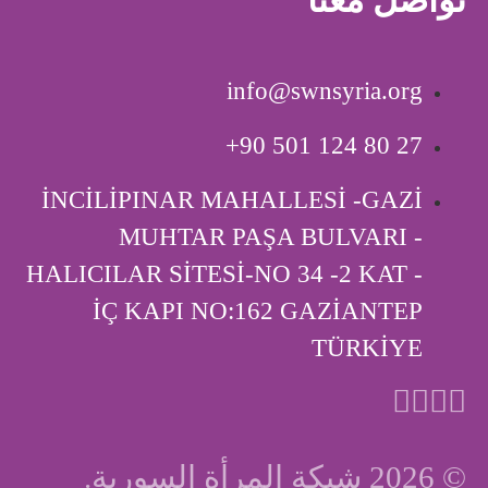
info@swnsyria.org
‎+90 501 124 80 27
İNCİLİPINAR MAHALLESİ -GAZİ
MUHTAR PAŞA BULVARI -
HALICILAR SİTESİ-NO 34 -2 KAT -
İÇ KAPI ‎NO:162 GAZİANTEP
TÜRKİYE
© 2026 شبكة المرأة السورية.