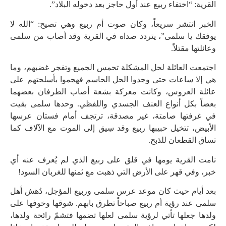
القرية: “اختفاء ربيع عند أول حاجز بعد دخوله البلاد”.
الخبر انتشر سريعاً، وكان صوت أم ربيع وهي تصيح: “الله لا
يوفقك يا سلمى”، يتردد صداه في القرية وقد أصاب من سلمى
وعائلتها مقتلاً.
اجتمعت العائلة لحل المشكلة تحمس الجميع وتفجر غضبهم، وما
هي إلا ساعات حتى وجدوا الحل الحاسم فهجموا بأسلحتهم على
عائلة العروس، وكانت معركة بشعة أصاب الطرفان بعضهما
بعضاً بكل أنواع العنف الجسدي واللفظي. وحدها سلمى بقيت
في غرفتها صامتة، غير مصدقة، ترتجف أمام فستان عرسها
الأبيض، تتخيل حبيبها ربيع وقد سِيق إلى الموت مع الآلاف كما
تساق القطعان للذبح.
نامت القرية يومها في قلق على ربيع الذي لم يُعرف عنه أي
خبر، وفي قهر على الأرض التي ذهبت مع ثمنها للغربان السود!
بعد أيام حيث كان موعد عرس سلمى وربيع المؤجل، دُهش أهل
سلمى عند رؤية أم ربيع صباحاً تطرق بابهم. شوقها وخوفها على
ولدها جعلها تأتي لرؤية سلمى لعلها تضمها فتشمّ رائحة ولدها،