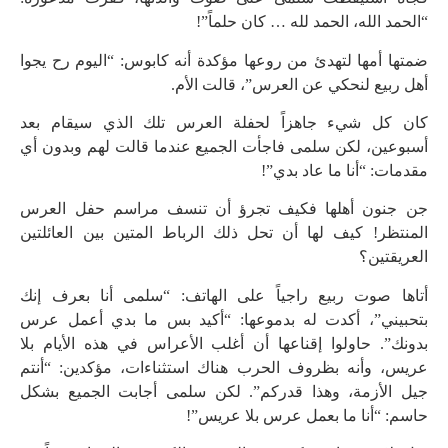
“الحمد الله، الحمد لله … كان حلماً”!
ضمتها أمها لتهدئ من روعها مؤكدة أنه كابوس: “اليوم رح يجوا
أهل ربيع لنحكي عن العرس”، قالت الأم.
كان كل شيء جاهزاً لحفلة العرس تلك الذي سيقام بعد
أسبوعين، لكن سلمى فاجأت الجميع عندما قالت لهم وبدون أي
مقدمات: “أنا ما عاد بدي”!
جن جنون أهلها فكيف تجرؤ أن تنسف مراسم حفل العرس
المنتظر! كيف لها أن تحل ذلك الرباط المتين بين العائلتين
العريقتين؟
أتاها صوت ربيع راجياً على الهاتف: “سلمى أنا بعرف إنك
بتحبيني”، أكدت له بدموعها: “أكيد بس ما بدي أعمل عرس
بدونك”. حاولوا إقناعها أن أغلب الأعراس في هذه الأيام بلا
عريس، وأنه بظروف الحرب هناك استثناءات، مؤكدين: “أنتم
جيل الأزمة، وهذا قدركم”. لكن سلمى أجابت الجميع بشكل
حاسم: “أنا ما بعمل عرس بلا عريس”!