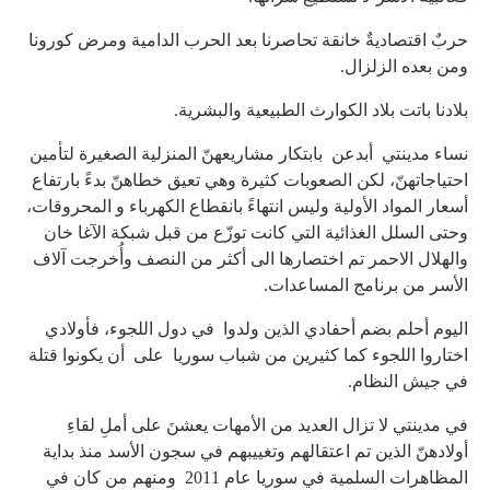
حربٌ اقتصاديةٌ خانقة تحاصرنا بعد الحرب الدامية ومرض كورونا
ومن بعده الزلزال.
بلادنا باتت بلاد الكوارث الطبيعية والبشرية.
نساء مدينتي أبدعن بابتكار مشاريعهنّ المنزلية الصغيرة لتأمين
احتياجاتهنّ، لكن الصعوبات كثيرة وهي تعيق خطاهنّ بدءً بارتفاع
أسعار المواد الأولية وليس انتهاءً بانقطاع الكهرباء و المحروقات،
وحتى السلل الغذائية التي كانت توزّع من قبل شبكة الآغا خان
والهلال الاحمر تم اختصارها الى أكثر من النصف وأُخرجت آلاف
الأسر من برنامج المساعدات.
اليوم أحلم بضم أحفادي الذين ولدوا في دول اللجوء، فأولادي
اختاروا اللجوء كما كثيرين من شباب سوريا على أن يكونوا قتلة
في جيش النظام.
في مدينتي لا تزال العديد من الأمهات يعشنَ على أملِ لقاءِ
أولادهنّ الذين تم اعتقالهم وتغييبهم في سجون الأسد منذ بداية
المظاهرات السلمية في سوريا عام 2011 ومنهم من كان في