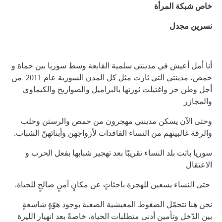
خاص شبكة المرأة
نسرين مجدل
أنا أمل أعيش في مدينتي سلمية القابعة وسط سوريا بين حماة و
حمص، مدينتي التي ثارت مثل كل المدن السورية عام 2011 من
أجل وطن حر واغتيلت ثورتها بالبراميل والصواريخ والكيماوي
والمجازر
وحتى الآن يسكن مدينتي مهجرون من حمص والرستن وحلب
والرقة غالبيتهم من النساء الفاقدات لأزواجهن وأبنائهنّ الشباب.
سوريا باتت بلد النساء تقريبًا بعد تهجير شبابها بفعل الحرب و
الاعتقال
حتى النساء يسعين للهجرة باحثاتٍ عن مكانٍ آمنٍ صالحٍ للحياة.
نحن هنا نتحمّل الضغوط المعيشية الصعبة بوجود هوّةٍ شاسعةٍ
بين الدّخل وتأمين أدنى متطلبات الحياة، خاصةً بعد انهيار الليرة