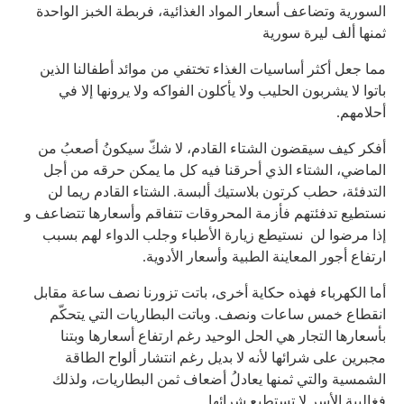
السورية وتضاعف أسعار المواد الغذائية، فربطة الخبز الواحدة
ثمنها ألف ليرة سورية
مما جعل أكثر أساسيات الغذاء تختفي من موائد أطفالنا الذين
باتوا لا يشربون الحليب ولا يأكلون الفواكه ولا يرونها إلا في
أحلامهم.
أفكر كيف سيقضون الشتاء القادم، لا شكّ سيكونُ أصعبُ من
الماضي، الشتاء الذي أحرقنا فيه كل ما يمكن حرقه من أجل
التدفئة، حطب كرتون بلاستيك ألبسة. الشتاء القادم ريما لن
نستطيع تدفئتهم فأزمة المحروقات تتفاقم وأسعارها تتضاعف و
إذا مرضوا لن نستيطع زيارة الأطباء وجلب الدواء لهم بسبب
ارتفاع أجور المعاينة الطبية وأسعار الأدوية.
أما الكهرباء فهذه حكاية أخرى، باتت تزورنا نصف ساعة مقابل
انقطاع خمس ساعات ونصف. وباتت البطاريات التي يتحكّم
بأسعارها التجار هي الحل الوحيد رغم ارتفاع أسعارها وبتنا
مجبرين على شرائها لأنه لا بديل رغم انتشار ألواح الطاقة
الشمسية والتي ثمنها يعادلُ أضعاف ثمن البطاريات، ولذلك
فغالبية الأسر لا تستطيع شرائها.