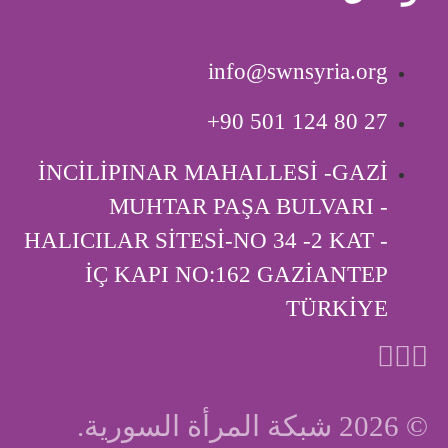
info@swnsyria.org
‎+90 501 124 80 27
İNCİLİPINAR MAHALLESİ -GAZİ
MUHTAR PAŞA BULVARI -
HALICILAR SİTESİ-NO 34 -2 KAT -
İÇ KAPI ‎NO:162 GAZİANTEP
TÜRKİYE
© 2026 شبكة المرأة السورية.