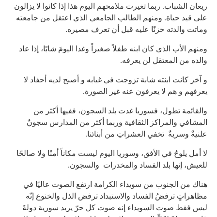
ريعان الشباب. ربما تغيرت ملامحهم اليوم هذا إذا كانوا لا يزالون
على قيد حياة. ومنهم الطالب الجامعي الذي اعتقل من جامعته
وماتت والدته حزنًا عليه قبل أن تعرف مصيره.
ومنهم الأب الذي كان ابنه طفلاً صغيراً وغدا اليومَ شابًا، إذا عاد
والده من المعتقل لن يعرفه.
و آخر كانت ابنته شابة تزوجت في غيابه و أصبح لديه أحفاد لا
يعرفهم و هم لا يعرفون عنه غير الصورة.
والقائمة تطول، فسوريا غدت بلد السجون، ففيها أكثر من
المشافي والمراكز الثقافية وربما أكثر من المدارس سجونٌ
علنيةٌ وسريةٌ تخفي العشراتِ من أبنائنا.
لا أمل يلوحُ في الأفق، وسوريا اليوم ليست مكاناً أمنًا ولا صالحًا
للعيش، إنها بلد الفساد والمخدرات والسجون.
هناك من الجنوب من سويداء الكرامة ارتفع الصوت عاليًا في
مظاهراتٍ ترفضُ الفساد والاستبداد ترفض الذل والخنوع إنّه
ليس فقط صوت السويداء إنه صوت كل حرّ يريد سورية دولةَ