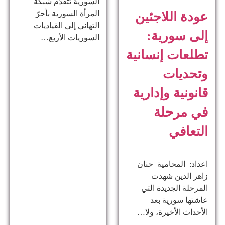
السورية تتقدّم شبكة
المرأة السورية بأحرّ
عودة اللاجئين
التهاني إلى القياديات
إلى سورية:
السوريات الأربع…
تطلعات إنسانية
وتحديات
قانونية وإدارية
في مرحلة
التعافي
اعداد: المحامية حنان
زاهر الدين ​شهدت
المرحلة الجديدة التي
عاشتها سورية بعد
الأحداث الأخيرة، ولا…