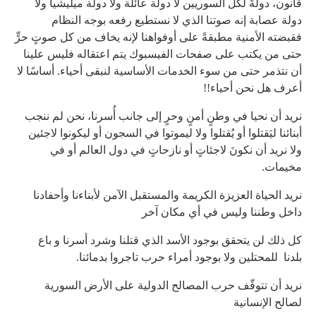
قانون، دولةً لكلِّ السوريين لا دولة عائلة ولا دولة ميليشيا ولا
دولة عصابة إنه صوتنا الذي لا نستطيع رفعه بوجه النظام
فقبضته الأمنية مطبقةً على أوفواهنا لإنه يخاف من كل صوتٍ حرٍّ
حتى من يكتب على صفحات الفيسبوك يتم اعتقاله فليس علينا
أن نتذمر حتى من سوء الخدمات الأساسية لنبقى أحياء. أساسًا لا
أعرف هل نحن أحياء!!
نريد أن نحيا في وطنٍ أمنٍ وحرٍ إلى جانب أُسرنا، نحن لم ننجب
أبنائنا ليَقتلوا أو يُقتلوا ولا ليموتوا في السجون أو ليكونوا لاجئين
ولا نريد أن نكونَ لاجئاتٍ أو نازحاتٍ في دول العالم أو في
مخيمات.
نريد الحياة العزيزة الكريمة والمستقبل الآمن لأبناءنا وأحفادنا
داخل وطننا وليس في أي مكان آخر
كل ذلك لن يتحقق بوجود الأسد الذي قتلنا وشرد أسرنا و باع
بلدنا للمحتلين ولا بوجود أمراء حرب تاجروا بدمائنا.
نريد أن تتوقّف حرب المصالح الدولية على الأرض السورية
لصالح الإنسانية