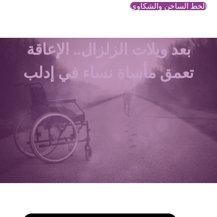
الخط الساخن والشكاوي
بعد ويلات الزلزال.. الإعاقة
تعمق مأساة نساء في إدلب