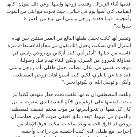
قدمها أثناء الزلزال، وفقدت زوجها وابنتها، وعن ذلك تقول: “كأنها
القيامة، كان أسوأ يوم في حياتي، حيث نجوت مع ابني من الموت
بأعجوبة، فيما فقدت زوجي وابنتي التي تبلغ من العمر 8
سنوات.”
وتشير أنها كانت تحمل طفلها البالغ من العمر سنتين حين تهدم
المنزل الذي تسكنه، وحول ذلك تقول في محاولة لاستعادة فترة
قاسية من حياتها: “أذكر أنني كنت أركض مع زوجي وابنتي في
محاولة للخروج من المنزل، ولكن البناء تهدم قبل وصولنا،
فوجدت نفسي في مكان مظلم، أحمل طفلي، أما زوجي وابنتي
فقد غابا عن ناظري، لكني كنت أسمع آهات زوجي المتقطعة،
وأبكي وأتوسل الله أن يكونوا بخير .”
وتلفت المصطفى أن قدمها علقت تحت جدار متهدم، لكنها لم
تلتفت لنفسها على الرغم من الألم الشديد الذي شعرت به، بل
كان كل همها أن تنجو أسرتها من موت محتم. تضيف المصطفى
والدموع في عينيها: “بعد دقائق اختفى صوت الأنين، فعلمت أن
زوجي قد فارق الحياة، وبعد ساعات تمكنت فرق الإنقاذ من
إخراجي مع طفلي الذي كنت أحتضنه بين ذراعي، وأحميه