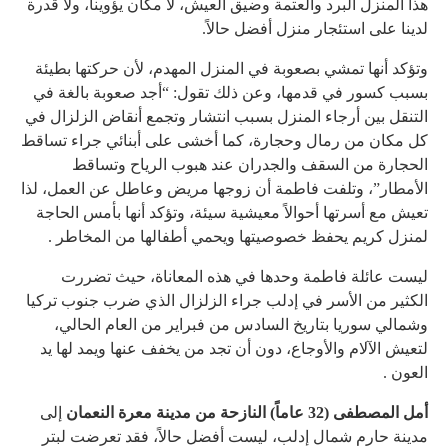
هذا المنزل البرد والعتمة وضيق العيش، لا مكان يؤوينا، ولا قدرة
لدينا على استئجار منزل أفضل حالاً.
وتؤكد أنها تمشي بصعوبة في المنزل المهدم، لأن حركتها بطيئة
بسبب كسور في قدمها، وعن ذلك تقول: “أجد صعوبة بالغة في
التنقل بين أرجاء المنزل بسبب انتشار وتجمع أنقاض الزلزال في
كل مكان من رمال وحجارة، كما أخشى على أبنائي جراء تساقط
الحجارة من السقف والجدران عند هبوب الرياح وتساقط
الأمطار”، وتلفت فاطمة أن زوجها مريض وعاطل عن العمل، لذا
تعيش مع أسرتها أحوالاً معيشية سيئة، وتؤكد أنها بأمس الحاجة
لمنزل كريم يحفظ خصوصيتها ويحمي أطفالها من المخاطر .
ليست عائلة فاطمة وحدها في هذه المعاناة، حيث تضررت
الكثير من الأسر في إدلب جراء الزلزال الذي ضرب جنوب تركيا
وشمالي سوريا بتاريخ السادس من فبراير من العام الحالي،
لتعيش الآلام والأوجاع، دون أن تجد من يخفف عنها ويمد لها يد
العون .
أمل المصطفى (32 عاماً) النازحة من مدينة معرة النعمان
إلى
مدينة حارم شمال إدلب، ليست أفضل حالاً، فقد تعرضت لبتر