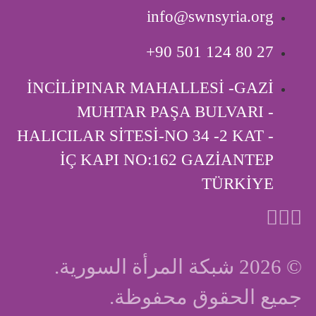
info@swnsyria.org
‎+90 501 124 80 27
İNCİLİPINAR MAHALLESİ -GAZİ
MUHTAR PAŞA BULVARI -
HALICILAR SİTESİ-NO 34 -2 KAT -
İÇ KAPI ‎NO:162 GAZİANTEP
TÜRKİYE
© 2026 شبكة المرأة السورية.
جميع الحقوق محفوظة.