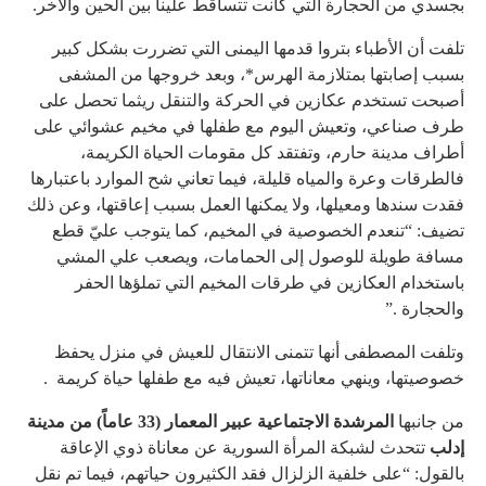
بجسدي من الحجارة التي كانت تتساقط علينا بين الحين والآخر.
تلفت أن الأطباء بتروا قدمها اليمنى التي تضررت بشكل كبير
بسبب إصابتها بمتلازمة الهرس*، وبعد خروجها من المشفى
أصبحت تستخدم عكازين في الحركة والتنقل ريثما تحصل على
طرف صناعي، وتعيش اليوم مع طفلها في مخيم عشوائي على
أطراف مدينة حارم، وتفتقد كل مقومات الحياة الكريمة،
فالطرقات وعرة والمياه قليلة، فيما تعاني شح الموارد باعتبارها
فقدت سندها ومعيلها، ولا يمكنها العمل بسبب إعاقتها، وعن ذلك
تضيف: “تنعدم الخصوصية في المخيم، كما يتوجب عليّ قطع
مسافة طويلة للوصول إلى الحمامات، ويصعب علي المشي
باستخدام العكازين في طرقات المخيم التي تملؤها الحفر
والحجارة .”
وتلفت المصطفى أنها تتمنى الانتقال للعيش في منزل يحفظ
خصوصيتها، وينهي معاناتها، تعيش فيه مع طفلها حياة كريمة .
من جانبها
المرشدة الاجتماعية عبير المعمار (33 عاماً) من مدينة
إدلب
تتحدث لشبكة المرأة السورية عن معاناة ذوي الإعاقة
بالقول: “على خلفية الزلزال فقد الكثيرون حياتهم، فيما تم نقل