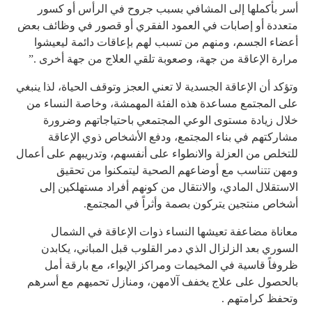
أسر بأكملها إلى المشافي بسبب جروح في الرأس أو كسور
متعددة أو إصابات في العمود الفقري أو قصور في وظائف بعض
أعضاء الجسم، ومنهم من تسبب لهم بإعاقات دائمة ليعيشوا
مرارة الإعاقة من جهة، وصعوبة تلقي العلاج من جهة أخرى .”
وتؤكد أن الإعاقة الجسدية لا تعني العجز وتوقف الحياة، لذا ينبغي
على المجتمع مساعدة هذه الفئة المهمشة، وخاصة النساء من
خلال زيادة مستوى الوعي المجتمعي باحتياجاتهم وضرورة
مشاركتهم في بناء المجتمع، ودفع الأشخاص ذوي الإعاقة
للتخلص من العزلة والانطواء على أنفسهم، وتدريبهم على أعمال
ومهن تتناسب مع أوضاعهم الصحية ليتمكنوا من تحقيق
الاستقلال المادي، والانتقال من كونهم أفراد مستهلكين إلى
أشخاص منتجين يتركون بصمة وأثراً في المجتمع.
معاناة مضاعفة تعيشها النساء ذوات الإعاقة في الشمال
السوري بعد الزلزال الذي دمر القلوب قبل المباني، يكابدن
ظروفاً قاسية في المخيمات ومراكز الإيواء، مع بارقة أمل
بالحصول على علاج يخفف آلامهن، ومنازل تحميهم مع أسرهم
وتحفظ كرامتهم .