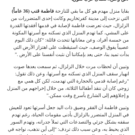
بقايا منزل مهدم هو كل ما بقي للنازحة
فاطمة قنب (36 عاماً)
التي نزحت إلى مدينة كفرتخاريم وكانت إحدى المتضررات من
الزلزال، حيث تعرضت فاطمة لإصابة في قدمها أفقدتها القدرة
على المشي، كما تهدم المنزل الذي تسكنه مع أسرتها المكونة
من خمسة أفراد، وعن معاناتها تتحدث قائلة: “كان ذلك اليوم
عصيباً يفوق الوصف، حيث استيقظت على اهتزاز الأرض التي
بدأت تميد بنا، حتى يعد بإمكاننا أن نثبت أنفسنا على الأرض .”
وتبين أن لحظات مرت خلال الزلزال، ثم سمعت بعدها صوت
انهيار سقف المنزل الذي تسكنه مع أسرتها، وعن ذلك تقول:
“رغم إصابة قدمي بالحجارة التي تهدمت، لكن كل همي مع
زوجي كان أن ننقذ أطفالنا الثلاثة، من خلال إخراجهم من المنزل
و إجلاؤهم إلى الشارع بأسرع وقت ممكن.”
وتبين فاطمة أن الفقر وضيق ذات اليد جعل أسرتها تعود للعيش
في المنزل المتضرر بالزلزال بأدنى مقومات الحياة، رغم تهدم
سقفه بشكل جزئي والتصدعات التي تملأ جدرانه، وتهدم السور
الذي يحيط به، وعن سبب ذلك تردف: “إلى أين نذهب، نواجه في