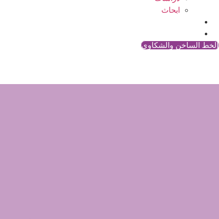
ابحاث
المقالات
اتصل بنا
الخط الساخن والشكاوي
مهما_كان | اليوم العالمي