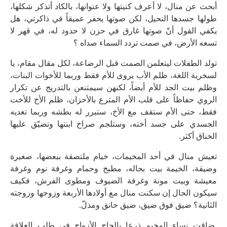
أبحث عن منال، لا أعرف كنيتها ولا عنوانها، بالكاد أتذكر شكلها،
طولها جسدها النحيل، لكن صوتها يحفر عميقاً في ذاكرتي، هل
يكفي القول أنّ صوتها غارق في حزن لا حدود له، في قهر لا
تسعه الأرض، في صمت تردد السماء صداه ؟
تولد الطفلات ليتعلمن الصمت قبل الرضاعة، لكل مقال مقام، يا
لسخرية اللغة، ظلم الأب يروى للأم فقط وربما للأخوات البنات،
وظلم بيت الجد للأم أيضاً، لكنهن سيمتنعن بالتدريج عن تكرار
الروي حفاظاً على قلب الأم المترع بالأحزان، ظلم الأخ للأخت
فقط، حتى الأم ستقف مع الأخ، ستبرر له بطشه وربما تعديه
الجسدي على جسد أخته، وستلجم صراخ ابنتها وتضيّق عليها
الخناق أكثر.
تعيش منال في أحد المخيمات، خيام ملتصقة ببعضها، صغيرة
وضيقة، الخيمة بيت بحاله، مطبخ وحمام وغرفة نوم وغرفة
معيشة وبيت مونة وغرفة الضيوف ومطوى الفرش، فكيف
سيكون الحال إن سكنت منال مع أولادها الأربعة وزوجها وزوجته
الثانية؟ ضيق فوق ضيق، ضيق خانق ومذلّ.
ضاقت نساء المخيم ذرعا بإلحاح الأزواج في طلب العلاقة