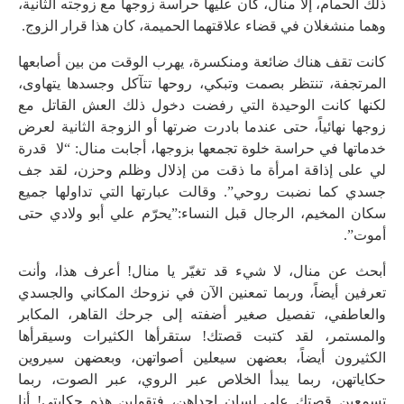
ذلك الحمام، إلا منال، كان عليها حراسة زوجها مع زوجته الثانية،
وهما منشغلان في قضاء علاقتهما الحميمة، كان هذا قرار الزوج.
كانت تقف هناك ضائعة ومنكسرة، يهرب الوقت من بين أصابعها
المرتجفة، تنتظر بصمت وتبكي، روحها تتآكل وجسدها يتهاوى،
لكنها كانت الوحيدة التي رفضت دخول ذلك العش القاتل مع
زوجها نهائياً، حتى عندما بادرت ضرتها أو الزوجة الثانية لعرض
خدماتها في حراسة خلوة تجمعها بزوجها، أجابت منال: “لا قدرة
لي على إذاقة امرأة ما ذقت من إذلال وظلم وحزن، لقد جف
جسدي كما نضبت روحي”. وقالت عبارتها التي تداولها جميع
سكان المخيم، الرجال قبل النساء:”يحرّم علي أبو ولادي حتى
أموت”.
أبحث عن منال، لا شيء قد تغيّر يا منال! أعرف هذا، وأنت
تعرفين أيضاً، وربما تمعنين الآن في نزوحك المكاني والجسدي
والعاطفي، تفصيل صغير أضفته إلى جرحك القاهر، المكابر
والمستمر، لقد كتبت قصتك! ستقرأها الكثيرات وسيقرأها
الكثيرون أيضاً، بعضهن سيعلين أصواتهن، وبعضهن سيروين
حكاياتهن، ربما يبدأ الخلاص عبر الروي، عبر الصوت، ربما
تسمعين قصتك على لسان إحداهن، فتقولين هذه حكايتي! أنا