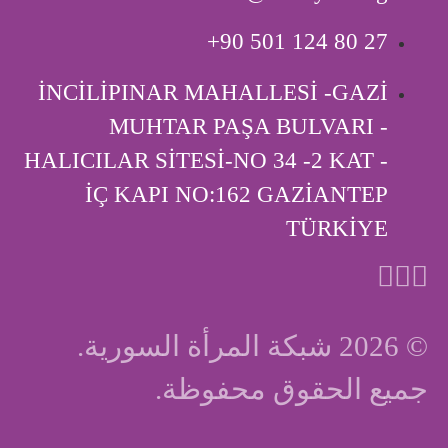
‎+90 501 124 80 27
İNCİLİPINAR MAHALLESİ -GAZİ
MUHTAR PAŞA BULVARI -
HALICILAR SİTESİ-NO 34 -2 KAT -
İÇ KAPI ‎NO:162 GAZİANTEP
TÜRKİYE
© 2026 شبكة المرأة السورية.
جميع الحقوق محفوظة.