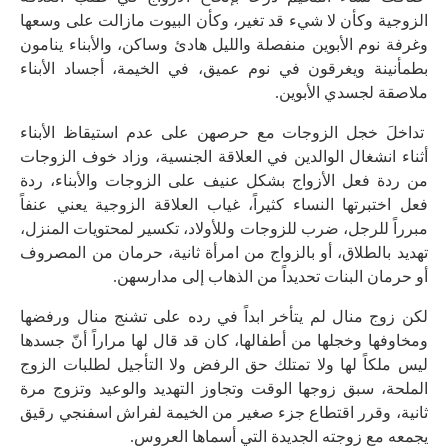
الزوجية وكأن لا شيء قد تغير، وكأن البيوت مازالت على وسعها
وغرفة نوم الأبوين منفصلة والليل هادئ وساكن، والأبناء ينامون
بطمأنينة ويغرقون في نوم عميق، في الخيمة، أجساد الأبناء
ملاصقة لجسدي الأبوين.
تداخلَ خجل الزوجات مع حرصهن على عدم استيقاظ الأبناء
أثناء انشغال الوالدين في العلاقة الجنسية، وزاد خوف الزوجات
من ردة فعل الأزواج بشكل عنيف على الزوجات والأبناء، ردة
فعل اختبرتها النساء كثيراً، غياب العلاقة الزوجية يعني عنفاً
مبرراً للرجل، ضرب للزوجات وللأولاد، تكسير لمحتويات المنزل،
تهديد بالطلاق، أو بالزواج من امرأة ثانية، حرمان من المصروف
أو حرمان البنات تحديداً من الذهاب إلى مدارسهن.
لكن زوج منال لم يتأخر ابداً في رده على تشنج منال ورفضها
ومخاوفها وخجلها من أطفالها، كان قد قال لها مراراً أنّ جسدها
ليس ملكاً لها ولا تمتلك حق الرفض ولا التأجيل لطلبات الزوج
الملحة، سبق زوجها الوقت وتجاوز التهديد والوعيد وتزوج مرة
ثانية، وقرر اقتطاع جزء صغير من الخيمة لفراش اسفنجي رقيق
يجمعه مع زوجته الجديدة التي أسماها العروس.