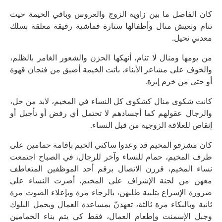
كان الفاصل ما بين زاوية الزوج والعروس وباقي الخيمة حيث
تنام وتعيش منال وأطفالها ستارة قماشية رقيقة معلقة بسلك
معدني نحيل.
من يومها ومنال لا تنام، أنهكها الحزن والشعور الغامر بالظلم،
والخوف على مشاعر الأبناء، باتت الخيمة أضيق من فنجان قهوة
أو حتى من خرم إبرة.
كانت شكوى منال كشكوى كل النساء في المخيم، لابد من حل،
والرجال عقولهم كما أجسادهم لا تحتمل أي رفض أو تأجيل أو
إنقاص للعلاقة الزوجية من قبل النساء.
كان مشرفو المخيم قد وعدوا ساكني الخيم بإقامة حمامين على
طرف المخيم، حمام للنساء وآخر للرجال، في الصباح اجتمعت
نساء المخيم، قررن الاتصال برقم أحد الموظفين المتعاطف
معهن من لجنة الإشراف على المخيم، أصرت النساء على
ضرورة الإسراع بتلبية طلبهن، بالرجاء مرة وبإعلاء الصوت مرة
ثانية وبالبكاء مرة ثالثة، تعهدنّ بمساعدة العمال وبحمل البلوك
وجبل الإسمنت وإطعام العمال، فقط كي يتم بناء الحمامين