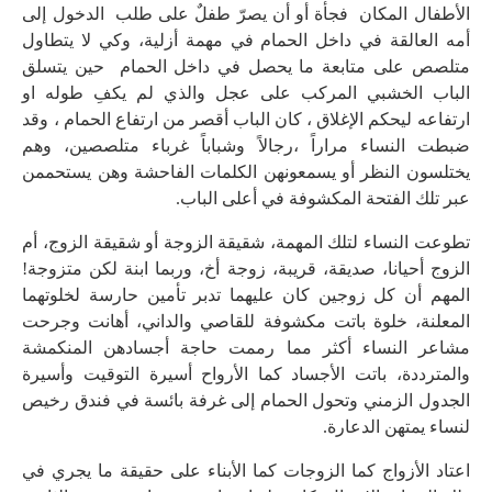
الأطفال المكان فجأة أو أن يصرّ طفلٌ على طلب الدخول إلى
أمه العالقة في داخل الحمام في مهمة أزلية، وكي لا يتطاول
متلصص على متابعة ما يحصل في داخل الحمام حين يتسلق
الباب الخشبي المركب على عجل والذي لم يكفِ طوله او
ارتفاعه ليحكم الإغلاق ، كان الباب أقصر من ارتفاع الحمام ، وقد
ضبطت النساء مراراً ،رجالاً وشباباً غرباء متلصصين، وهم
يختلسون النظر أو يسمعونهن الكلمات الفاحشة وهن يستحممن
عبر تلك الفتحة المكشوفة في أعلى الباب.
تطوعت النساء لتلك المهمة، شقيقة الزوجة أو شقيقة الزوج، أم
الزوج أحيانا، صديقة، قريبة، زوجة أخ، وربما ابنة لكن متزوجة!
المهم أن كل زوجين كان عليهما تدبر تأمين حارسة لخلوتهما
المعلنة، خلوة باتت مكشوفة للقاصي والداني، أهانت وجرحت
مشاعر النساء أكثر مما رممت حاجة أجسادهن المنكمشة
والمترددة، باتت الأجساد كما الأرواح أسيرة التوقيت وأسيرة
الجدول الزمني وتحول الحمام إلى غرفة بائسة في فندق رخيص
لنساء يمتهن الدعارة.
اعتاد الأزواج كما الزوجات كما الأبناء على حقيقة ما يجري في