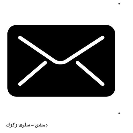
دمشق – سلوى زكزك