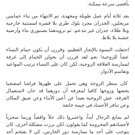
بأقصى سرعة ممكنة.
بعد ثلاثة أيام عمل طويلة ومجهدة، تم الانتهاء من بناء حمامين
مرتجلين، الجدران مجرد بلوك طري بلا قشرة اسمنتية خارجية
وبلا طلاء، جدران غير مدعم، تم تزويدهما بصنبوري ماء وأرضية
خشنة بلا بلاط.
احتفلت النسوة بالإنجاز العظيم، وقررن أن يكون حمام النساء
عشاً للزوجية! نعم لقد قررن أن يحولن الحمام إلى غرفة
لممارسة العلاقة الزوجية، لكن كان على النساء ترتيب المواعيد
وتقاسم الأدوار.
كان منظر الزوجة وهي تحمل على ظهرها فراشا اسفنجيا
يخصها وزوجها كافيا لمعرفة أن دورهما قد حان لاستعمال
الغرفة، عش الزوجية بعيدا عن أعين الأبناء وعن ضيق المكان
وعن تنافر الأجساد في خيمة خانقة.
لم يمانع الرجال أبداً، واعتبروا ذلك حلاً واقعياً وربما سحرياً
لأجسادهم المحرومة كما يقولون، لكن برزت مشكلة أخرى، كان
يتوجب على أحد ما ممارسة دور الحارس، كي لا يقتحم أحد