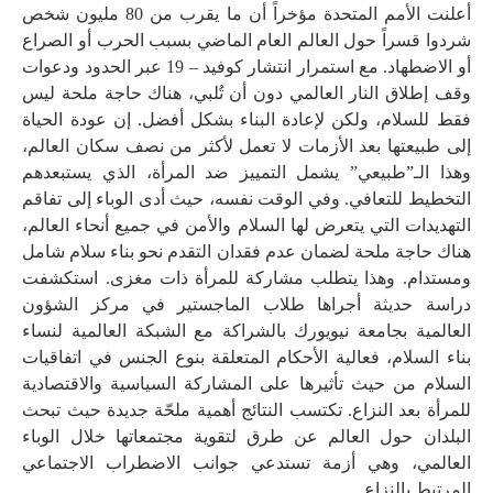
أعلنت الأمم المتحدة مؤخراً أن ما يقرب من 80 مليون شخص
شردوا قسراً حول العالم العام الماضي بسبب الحرب أو الصراع
أو الاضطهاد. مع استمرار انتشار كوفيد – 19 عبر الحدود ودعوات
وقف إطلاق النار العالمي دون أن تُلبي، هناك حاجة ملحة ليس
فقط للسلام، ولكن لإعادة البناء بشكل أفضل. إن عودة الحياة
إلى طبيعتها بعد الأزمات لا تعمل لأكثر من نصف سكان العالم،
وهذا الـ”طبيعي” يشمل التمييز ضد المرأة، الذي يستبعدهم
التخطيط للتعافي. وفي الوقت نفسه، حيث أدى الوباء إلى تفاقم
التهديدات التي يتعرض لها السلام والأمن في جميع أنحاء العالم،
هناك حاجة ملحة لضمان عدم فقدان التقدم نحو بناء سلام شامل
ومستدام. وهذا يتطلب مشاركة للمرأة ذات مغزى. استكشفت
دراسة حديثة أجراها طلاب الماجستير في مركز الشؤون
العالمية بجامعة نيويورك بالشراكة مع الشبكة العالمية لنساء
بناء السلام، فعالية الأحكام المتعلقة بنوع الجنس في اتفاقيات
السلام من حيث تأثيرها على المشاركة السياسية والاقتصادية
للمرأة بعد النزاع. تكتسب النتائج أهمية ملحّة جديدة حيث تبحث
البلدان حول العالم عن طرق لتقوية مجتمعاتها خلال الوباء
العالمي، وهي أزمة تستدعي جوانب الاضطراب الاجتماعي
المرتبط بالنزاع.