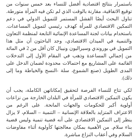
باستمرار بنتائج اقتصادية أفضل للنساء بعد خمس سنوات من
توقيع الاتفاقية، مقارنة بالوقت الذي لم تكن فيه المرأة متورطة.
تناول البحث أيضًا الفشل المستمر للتمويل الدولي في دعم
التمكين الاقتصادي للمرأة كهدف رئيسي لتمويل المساعدات.
باستخدام بيانات لجنة المساعدة الإنمائية التابعة لمنظمة التعاون
والتنمية في الميدان الاقتصادي، وجد الباحثون أن مثل هذا
التمويل في بوروندي وسيراليون ونيبال كان أقل من 2 في المائة
من إجمالي المساعدة وذهب في المقام الأول إلى التدخلات
القائمة على المشاريع مع احتمالات محدودة لضمان الدخل على
المدى الطويل (صنع الشموع، سلة -النسج والخياطة وما إلى
ذلك).
لكي تتاح للنساء الفرصة لتحقيق إمكاناتهن الكاملة، يجب أن
يكون التمكين الاقتصادي للمرأة في البلدان الخارجة من نزاعات
أولوية أكبر للحكومات والجهات المانحة. على الرغم من
الاعتراف المتزايد بالعلاقة الإنسانية – التنمية – السلام، لا يزال
ينظر إلى التمكين الاقتصادي على أنه قضية تنمية وليس قضية
بناء سلام. من الأهمية بمكان معالجتها كأولوية أثناء مفاوضات
السلام وفي أعقاب النزاع مباشرة.