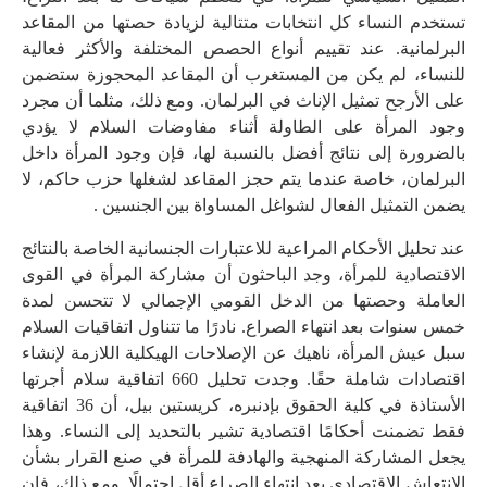
تستخدم النساء كل انتخابات متتالية لزيادة حصتها من المقاعد
البرلمانية. عند تقييم أنواع الحصص المختلفة والأكثر فعالية
للنساء، لم يكن من المستغرب أن المقاعد المحجوزة ستضمن
على الأرجح تمثيل الإناث في البرلمان. ومع ذلك، مثلما أن مجرد
وجود المرأة على الطاولة أثناء مفاوضات السلام لا يؤدي
بالضرورة إلى نتائج أفضل بالنسبة لها، فإن وجود المرأة داخل
البرلمان، خاصة عندما يتم حجز المقاعد لشغلها حزب حاكم، لا
يضمن التمثيل الفعال لشواغل المساواة بين الجنسين .
عند تحليل الأحكام المراعية للاعتبارات الجنسانية الخاصة بالنتائج
الاقتصادية للمرأة، وجد الباحثون أن مشاركة المرأة في القوى
العاملة وحصتها من الدخل القومي الإجمالي لا تتحسن لمدة
خمس سنوات بعد انتهاء الصراع. نادرًا ما تتناول اتفاقيات السلام
سبل عيش المرأة، ناهيك عن الإصلاحات الهيكلية اللازمة لإنشاء
اقتصادات شاملة حقًا. وجدت تحليل 660 اتفاقية سلام أجرتها
الأستاذة في كلية الحقوق بإدنبره، كريستين بيل، أن 36 اتفاقية
فقط تضمنت أحكامًا اقتصادية تشير بالتحديد إلى النساء. وهذا
يجعل المشاركة المنهجية والهادفة للمرأة في صنع القرار بشأن
الانتعاش الاقتصادي بعد انتهاء الصراع أقل احتمالًا. ومع ذلك، فإن