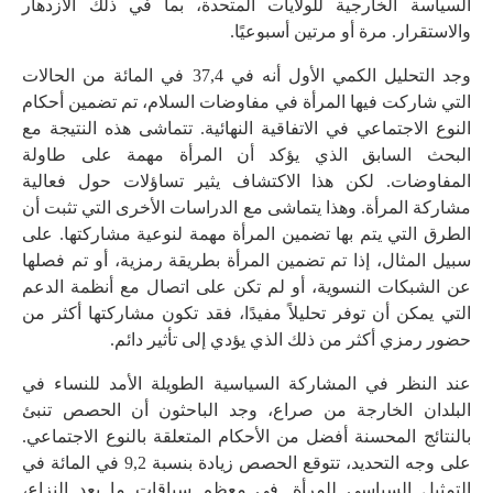
السياسة الخارجية للولايات المتحدة، بما في ذلك الازدهار
والاستقرار. مرة أو مرتين أسبوعيًا.
وجد التحليل الكمي الأول أنه في 37,4 في المائة من الحالات
التي شاركت فيها المرأة في مفاوضات السلام، تم تضمين أحكام
النوع الاجتماعي في الاتفاقية النهائية. تتماشى هذه النتيجة مع
البحث السابق الذي يؤكد أن المرأة مهمة على طاولة
المفاوضات. لكن هذا الاكتشاف يثير تساؤلات حول فعالية
مشاركة المرأة. وهذا يتماشى مع الدراسات الأخرى التي تثبت أن
الطرق التي يتم بها تضمين المرأة مهمة لنوعية مشاركتها. على
سبيل المثال، إذا تم تضمين المرأة بطريقة رمزية، أو تم فصلها
عن الشبكات النسوية، أو لم تكن على اتصال مع أنظمة الدعم
التي يمكن أن توفر تحليلاً مفيدًا، فقد تكون مشاركتها أكثر من
حضور رمزي أكثر من ذلك الذي يؤدي إلى تأثير دائم.
عند النظر في المشاركة السياسية الطويلة الأمد للنساء في
البلدان الخارجة من صراع، وجد الباحثون أن الحصص تنبئ
بالنتائج المحسنة أفضل من الأحكام المتعلقة بالنوع الاجتماعي.
على وجه التحديد، تتوقع الحصص زيادة بنسبة 9,2 في المائة في
التمثيل السياسي للمرأة. في معظم سياقات ما بعد النزاع،