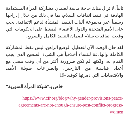
ثانياً، لا تزال هناك حاجة ماسة لضمان مشاركة المرأة المستدامة
الهادفة في تنفيذ اتفاقات السلام، بما في ذلك من خلال إدراجها
رسمياً عبر مجموعة آليات التنفيذ المنشأة لدعم الاتفاقية. يجب
على الأمم المتحدة والدول الأعضاء الضغط على الحكومات التي
وقعت اتفاقيات سلام لضمان التنفيذ الكامل والسريع.
لقد حان الوقت الآن لتعطيل الوضع الراهن. ليس فقط المشاركة
الكاملة والهادفة للنساء أخلاقياً هي الشيء الصحيح الذي يجب
القيام به، ولكنها لم تكن ضرورية أكثر من أي وقت مضى مع
أعداد قياسية من النازحين، والصراعات طويلة الأمد،
والاقتصادات التي دمرتها كوفيد -19.
خاص بـ”شبكة المرأة السورية”
https://www.cfr.org/blog/why-gender-provisions-peace-
agreements-are-not-enough-ensure-post-conflict-progress-
women