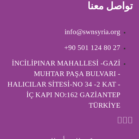
تواصل معنا
info@swnsyria.org
‎+90 501 124 80 27
İNCİLİPINAR MAHALLESİ -GAZİ
MUHTAR PAŞA BULVARI -
HALICILAR SİTESİ-NO 34 -2 KAT -
İÇ KAPI ‎NO:162 GAZİANTEP
TÜRKİYE