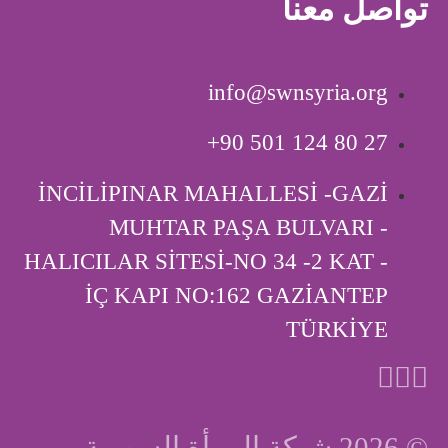
تواصل معنا
info@swnsyria.org
‎+90 501 124 80 27
İNCİLİPINAR MAHALLESİ -GAZİ
MUHTAR PAŞA BULVARI -
HALICILAR SİTESİ-NO 34 -2 KAT -
İÇ KAPI ‎NO:162 GAZİANTEP
TÜRKİYE
© 2026 شبكة المرأة السورية.