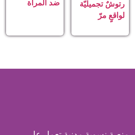
ضد المرأة
رتوشٌ تجميليّة
لواقعٍ مرّ
منصة نسوية مدنية تعمل على