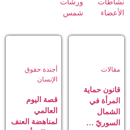
نشاطات
ورشات
الأعضاء
شمس
مقالات
أجندة حقوق
الإنسان
قانون حماية
قصة اليوم
المرأة في
العالمي
الشمال
لمناهضة العنف
السوريّ …