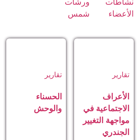
نشاطات
ورشات
الأعضاء
شمس
تقارير
تقارير
الأعراف
الحسناء
الاجتماعية في
والوحش
مواجهة التغيير
الجندري