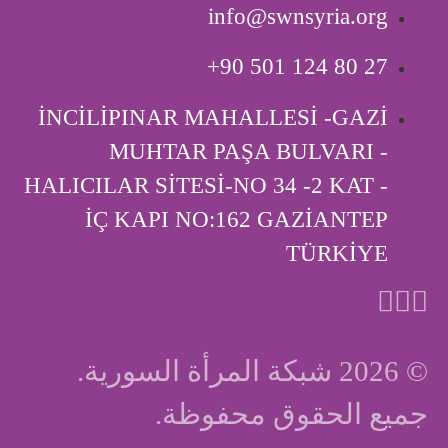
info@swnsyria.org
‎+90 501 124 80 27
İNCİLİPINAR MAHALLESİ -GAZİ
MUHTAR PAŞA BULVARI -
HALICILAR SİTESİ-NO 34 -2 KAT -
İÇ KAPI ‎NO:162 GAZİANTEP
TÜRKİYE
© 2026 شبكة المرأة السورية.
جميع الحقوق محفوظة.