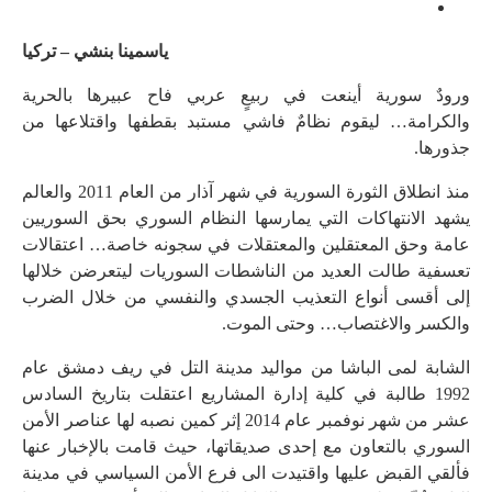
ياسمينا بنشي – تركيا
ورودٌ سورية أينعت في ربيعٍ عربي فاح عبيرها بالحرية
والكرامة… ليقوم نظامٌ فاشي مستبد بقطفها واقتلاعها من
جذورها.
منذ انطلاق الثورة السورية في شهر آذار من العام 2011 والعالم
يشهد الانتهاكات التي يمارسها النظام السوري بحق السوريين
عامة وحق المعتقلين والمعتقلات في سجونه خاصة… اعتقالات
تعسفية طالت العديد من الناشطات السوريات ليتعرضن خلالها
إلى أقسى أنواع التعذيب الجسدي والنفسي من خلال الضرب
والكسر والاغتصاب… وحتى الموت.
الشابة لمى الباشا من مواليد مدينة التل في ريف دمشق عام
1992 طالبة في كلية إدارة المشاريع اعتقلت بتاريخ السادس
عشر من شهر نوفمبر عام 2014 إثر كمين نصبه لها عناصر الأمن
السوري بالتعاون مع إحدى صديقاتها، حيث قامت بالإخبار عنها
فألقي القبض عليها واقتيدت الى فرع الأمن السياسي في مدينة