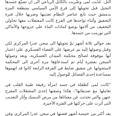
التل. عُذّبت لمى وضُربت بالكابل الرباعي الى أن تصبّغ جسدها
النحيل قبل تحويلها إلى فرع الأمن السياسي بمنطقة المزة
بدمشق حيث تابع عناصر النظام تعذيبها وضربها خلال فترة
التحقيق وأثناء تواجدها في الفرع كانت المعتقلات معها تحاولن
التخفيف من آلامها بوضع كمادات الماء على جروحها والأماكن
التي تورمت من جسدها.
بعد حوالي ثلاثة أشهر تمّ تحويلها الى سجن عدرا المركزي لكن
وقبل وصولها إليه تم عرضها على القضاء العسكري على اعتبار
أنها موقوفة لصالح محكمة الميدان العسكرية، وبعد وصولها
السجن بعشرة أيام تم استدعاؤها مرة أخرى الى المحكمة
لاستجوابها عن شقيق ضابط في الفرقة الرابعة كانوا قد اتهموها
بمساعدة إحدى الفصائل للوصول إليه.
“كانت لمى كطفلة في جسد امرأة رقيقة طيبة القلب في
تعاملها مع صديقاتها”، هكذا وصفتها إحدى المعتقلات المفرج
عنهن والتي تحدثت عن معناتاها من مرض الديسك وآثار التعذيب
التي أثرت على حركتها في الفترة الأخيرة.
بعد أكثر من خمسة أشهر قضتها في سجن عدرا المركزي وفي