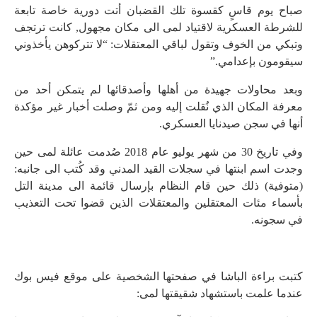
صباح يوم قاسٍ كقسوة تلك القضبان أتت دورية خاصة تابعة
للشرطة العسكرية لاقتياد لمى الى مكان مجهول, كانت ترتجف
وتبكي من الخوف وتقول لباقي المعتقلات: “لا تتركوهن يأخذوني
سيقومون بإعدامي.”
وبعد محاولات جهيدة من أهلها وأصدقائها لم يتمكن أحد من
معرفة المكان الذي نُقلت إليه ومن ثمّ وصلت أخبار غير مؤكدة
أنها في سجن صيدنايا العسكري.
وفي تاريخ 30 من شهر يوليو عام 2018 صُدمت عائلة لمى حين
وجدت اسم ابنتها في سجلات القيد المدني وقد كُتب الى جانبه:
(متوفية) ذلك حين قام النظام بإرسال قائمة الى مدينة التل
بأسماء مئات المعتقلين والمعتقلات الذين قضوا تحت التعذيب
في سجونه.
كتبت براءة الباشا في صفحتها الشخصية على موقع فيس بوك
عندما علمت باستشهاد شقيقتها لمى: