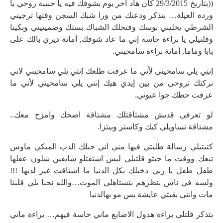
((بتاريخ 29/3/2015 كان هاد آخر يوم بشوفك فيه يا حبيبة روحي يا
وردة العيلة… بتذكر ودعتك من ورا شبك السجن وقتها ترجيتي
الشرطي يخليني بوسك وفتحلك الشباك بستك وضميتيني وبكينا
وقلتيلي يا براءة حاسة إني ما عاد شوفك, أمانة ديري بالك على
بابا وماما, أمانة براءة سامحيني.
إنتِي يلي سامحيني لأني ما عرفت طلعك إنتي يلي سامحيني لاني
تركتك تروحي من بين إيدي هيك إنتي يلي سامحيني لأني ما
عرفت حطك جوا عيوني.
لو تعرفي قديش مشتاقتلك مشتاقة اضحك وامزح معك..
مشتاقة تساويلي كيك وكاستر وبيتزا.
كتبتيلي رسالة طلبتي فيها مني اني جبلك الدب الميكي ماوس
تبعك ووقت ما جبتو قلتيلي ليش اشتقتلو شايفين شلون عقلها
طفل طفل يا ربي دخيلك بكل الدنيا ما اشتاقت غير لدبها !!!
ولسه في ناس بنظرهم بتستاهلي الموت…والله نحنا يلي قلبنا
مات وانتي بقيتي عايشة بس مو بهالدنيا
بتذكر قلتلي براءة هدول الاصابع ماني حاسة فيهم… براءة ماني