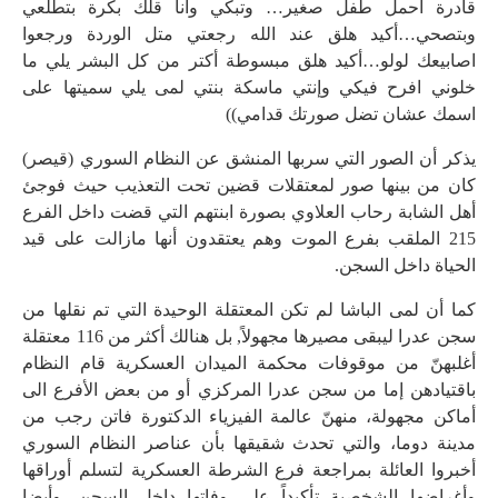
قادرة احمل طفل صغير… وتبكي وانا قلك بكرة بتطلعي
وبتصحي…أكيد هلق عند الله رجعتي متل الوردة ورجعوا
اصابيعك لولو…أكيد هلق مبسوطة أكتر من كل البشر يلي ما
خلوني افرح فيكي وإنتي ماسكة بنتي لمى يلي سميتها على
اسمك عشان تضل صورتك قدامي))
يذكر أن الصور التي سربها المنشق عن النظام السوري (قيصر)
كان من بينها صور لمعتقلات قضين تحت التعذيب حيث فوجئ
أهل الشابة رحاب العلاوي بصورة ابنتهم التي قضت داخل الفرع
215 الملقب بفرع الموت وهم يعتقدون أنها مازالت على قيد
الحياة داخل السجن.
كما أن لمى الباشا لم تكن المعتقلة الوحيدة التي تم نقلها من
سجن عدرا ليبقى مصيرها مجهولاً, بل هنالك أكثر من 116 معتقلة
أغلبهنّ من موقوفات محكمة الميدان العسكرية قام النظام
باقتيادهن إما من سجن عدرا المركزي أو من بعض الأفرع الى
أماكن مجهولة، منهنّ عالمة الفيزياء الدكتورة فاتن رجب من
مدينة دوما، والتي تحدث شقيقها بأن عناصر النظام السوري
أخبروا العائلة بمراجعة فرع الشرطة العسكرية لتسلم أوراقها
وأغراضها الشخصية تأكيداً على وفاتها داخل السجن, وأيضا