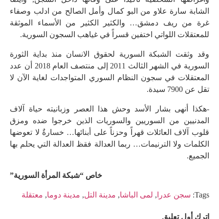
الشابة سارة علاو من البو كمال وأمل الصالح من ادلب وصفاء
غرة من ريف دمشق… والكثير الكثير من الأسماء الموثقة
للمعتقلات اللواتي اختفين قسراً في غياهب السجون السورية.
وقد وثقت الشبكة السورية لحقوق الانسان منذ بداية الثورة
السورية في الشهر الثالث 2011 إلى منتصف العام 2018 أن عدد
المعتقلات في سجون النظام السوري المتواجدات لغاية الآن لا
تقل عن 7900 سيدة.
-هكذا أنهى بشار الأسد وحش هذا العصر وزبانيته حياة آلاف
المدنيين من السوريين والسوريات الذين خرجوا ضده ومزق
قلوب آلاف العائلات قهراً وحزناً على أبنائها… خسارةٌ لا تعوضها
الكلمات ولا الترنيمات… ربما العدالة فقظ العدالة التي يحلم بها
الجميع.
خاص “شبكة المرأة السورية”
Tags:
سجن عدرا
,
لمى الباشا
,
مدينة التل
,
مدينة دوما
,
معتقلة
اترك أول تعليق