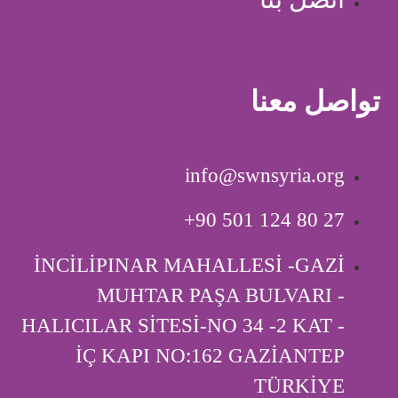
تواصل معنا
info@swnsyria.org
‎+90 501 124 80 27
İNCİLİPINAR MAHALLESİ -GAZİ
MUHTAR PAŞA BULVARI -
HALICILAR SİTESİ-NO 34 -2 KAT -
İÇ KAPI ‎NO:162 GAZİANTEP
TÜRKİYE