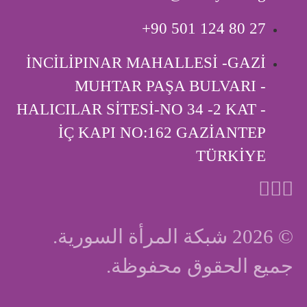
‎+90 501 124 80 27
İNCİLİPINAR MAHALLESİ -GAZİ
MUHTAR PAŞA BULVARI -
HALICILAR SİTESİ-NO 34 -2 KAT -
İÇ KAPI ‎NO:162 GAZİANTEP
TÜRKİYE
© 2026 شبكة المرأة السورية.
جميع الحقوق محفوظة.