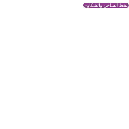
الخط الساخن والشكاوي
عملات رق
احتيال،