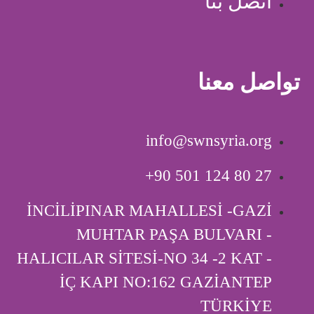
اتصل بنا
تواصل معنا
info@swnsyria.org
‎+90 501 124 80 27
İNCİLİPINAR MAHALLESİ -GAZİ
MUHTAR PAŞA BULVARI -
HALICILAR SİTESİ-NO 34 -2 KAT -
İÇ KAPI ‎NO:162 GAZİANTEP
TÜRKİYE