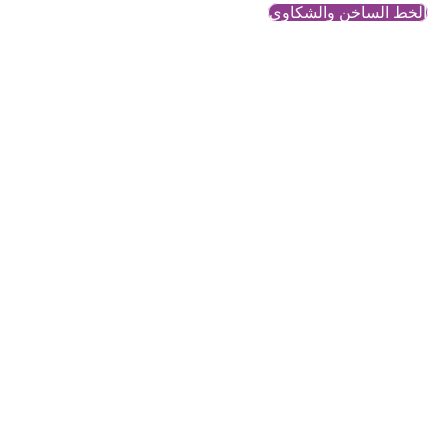
الخط الساخن والشكاوي
داعش، مخيم الهول،
شمال سوريا، أطباء بلا
حدود
محتوى معرفي وتحليلي حول
قضايا النساء والمجتمع