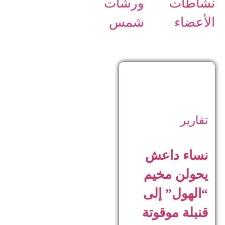
نشاطات
ورشات
الأعضاء
شمس
تقارير
نساء داعش
يحولن مخيم
“الهول” إلى
قنبلة موقوتة