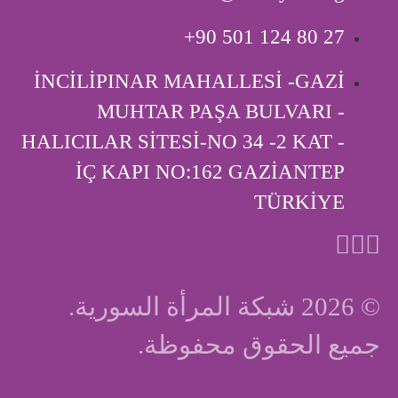
‎+90 501 124 80 27
İNCİLİPINAR MAHALLESİ -GAZİ
MUHTAR PAŞA BULVARI -
HALICILAR SİTESİ-NO 34 -2 KAT -
İÇ KAPI ‎NO:162 GAZİANTEP
TÜRKİYE
© 2026 شبكة المرأة السورية.
جميع الحقوق محفوظة.