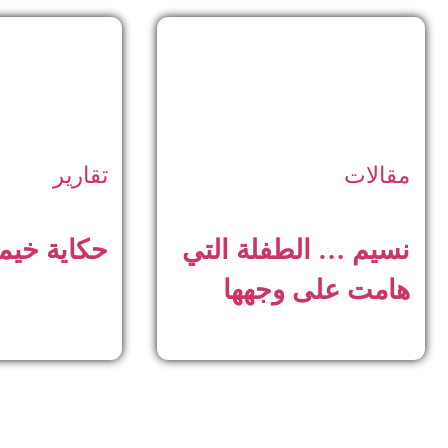
مقالات
تقارير
نسيم … الطفلة التي
حكاية خيم
هامت على وجهها