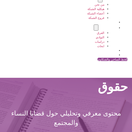
من نحن
هيكلية الشبكة
أعضاء الشبكة
فروع الشبكة
المشاريع
أنشطة الشبكة
الفرق
النوادي
دراسات
ابحاث
المقالات
اتصل بنا
الخط الساخن والشكاوي
حقوق
محتوى معرفي وتحليلي حول قضايا النساء
والمجتمع