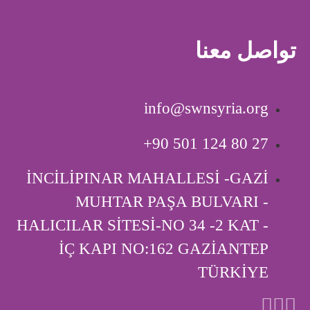
تواصل معنا
info@swnsyria.org
‎+90 501 124 80 27
İNCİLİPINAR MAHALLESİ -GAZİ
MUHTAR PAŞA BULVARI -
HALICILAR SİTESİ-NO 34 -2 KAT -
İÇ KAPI ‎NO:162 GAZİANTEP
TÜRKİYE