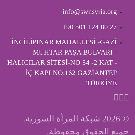
info@swnsyria.org
‎+90 501 124 80 27
İNCİLİPINAR MAHALLESİ -GAZİ
MUHTAR PAŞA BULVARI -
HALICILAR SİTESİ-NO 34 -2 KAT -
İÇ KAPI ‎NO:162 GAZİANTEP
TÜRKİYE
© 2026 شبكة المرأة السورية.
جميع الحقوق محفوظة.