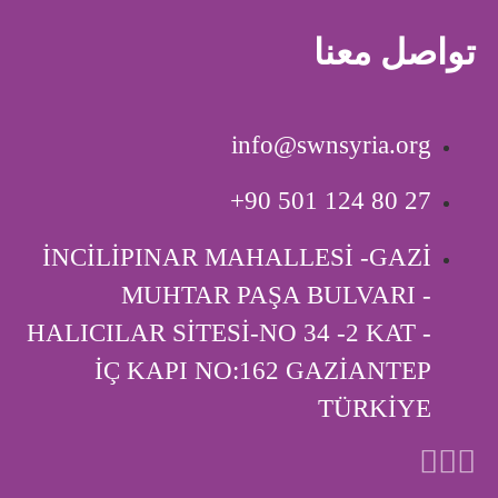
تواصل معنا
info@swnsyria.org
‎+90 501 124 80 27
İNCİLİPINAR MAHALLESİ -GAZİ
MUHTAR PAŞA BULVARI -
HALICILAR SİTESİ-NO 34 -2 KAT -
İÇ KAPI ‎NO:162 GAZİANTEP
TÜRKİYE