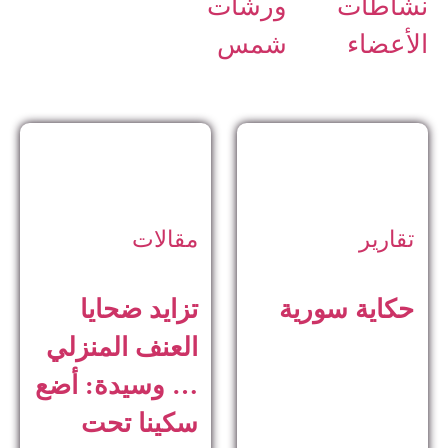
نشاطات
ورشات
الأعضاء
شمس
تقارير
مقالات
حكاية سورية
تزايد ضحايا
العنف المنزلي
… وسيدة: أضع
سكينا تحت