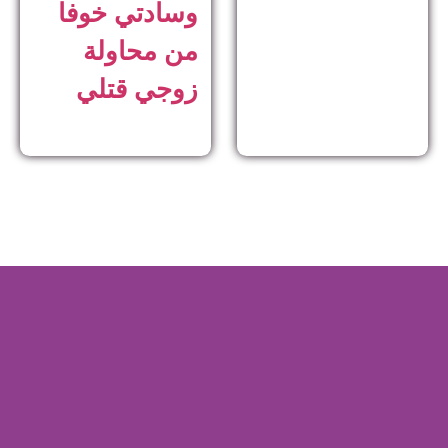
وسادتي خوفا
من محاولة
زوجي قتلي