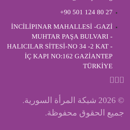
‎+90 501 124 80 27
İNCİLİPINAR MAHALLESİ -GAZİ
MUHTAR PAŞA BULVARI -
HALICILAR SİTESİ-NO 34 -2 KAT -
İÇ KAPI ‎NO:162 GAZİANTEP
TÜRKİYE
© 2026 شبكة المرأة السورية.
جميع الحقوق محفوظة.