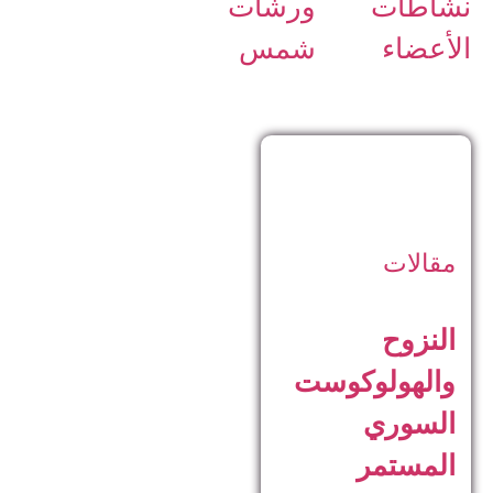
نشاطات
ورشات
الأعضاء
شمس
مقالات
النزوح
والهولوكوست
السوري
المستمر