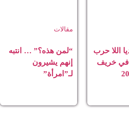
مقالات
ا اللا حرب
“لمن هذه؟” … انتبه
 في خريف
إنهم يشيرون
لـ”امرأة”