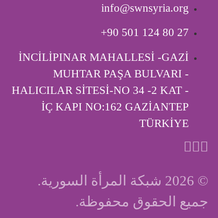
info@swnsyria.org
‎+90 501 124 80 27
İNCİLİPINAR MAHALLESİ -GAZİ
MUHTAR PAŞA BULVARI -
HALICILAR SİTESİ-NO 34 -2 KAT -
İÇ KAPI ‎NO:162 GAZİANTEP
TÜRKİYE
© 2026 شبكة المرأة السورية.
جميع الحقوق محفوظة.