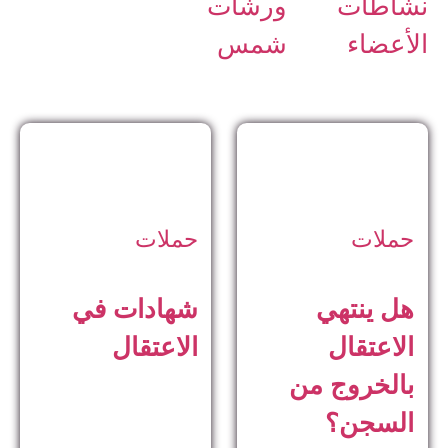
نشاطات
ورشات
الأعضاء
شمس
حملات
حملات
هل ينتهي
شهادات في
الاعتقال
الاعتقال
بالخروج من
السجن؟