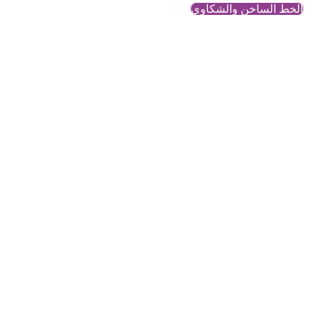
الخط الساخن والشكاوي
الشبكة السورية لحقوق
الانسان
محتوى معرفي وتحليلي حول
قضايا النساء والمجتمع