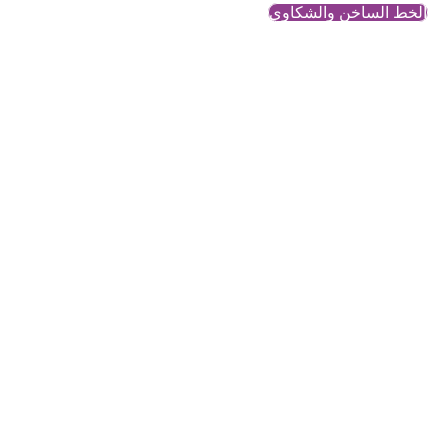
الخط الساخن والشكاوي
الزوا المبكر
محتوى معرفي وتحليلي حول
قضايا النساء والمجتمع