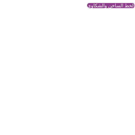
الخط الساخن والشكاوي
التهديد ال