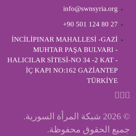
info@swnsyria.org
‎+90 501 124 80 27
İNCİLİPINAR MAHALLESİ -GAZİ
MUHTAR PAŞA BULVARI -
HALICILAR SİTESİ-NO 34 -2 KAT -
İÇ KAPI ‎NO:162 GAZİANTEP
TÜRKİYE
© 2026 شبكة المرأة السورية.
جميع الحقوق محفوظة.