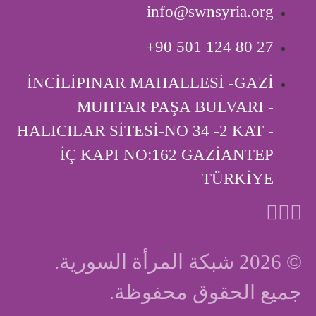
info@swnsyria.org
‎+90 501 124 80 27
İNCİLİPINAR MAHALLESİ -GAZİ
MUHTAR PAŞA BULVARI -
HALICILAR SİTESİ-NO 34 -2 KAT -
İÇ KAPI ‎NO:162 GAZİANTEP
TÜRKİYE
© 2026 شبكة المرأة السورية.
جميع الحقوق محفوظة.