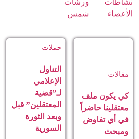
نشاطات
ورشات
الأعضاء
شمس
حملات
التناول
مقالات
الإعلامي
لـ”قضية
كي يكون ملف
المعتقلين” قبل
معتقلينا حاضراً
وبعد الثورة
في أي تفاوض
السورية
ومبحث